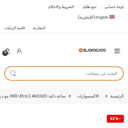
لوحة حسابي
تتبع طلبك
الشروط والاحكام
English
(
الإنجليزية
)
المقارنة
قائمة الرغبات
0
الرئيسية
الاكسسوارات
ساعة ذكية HK9 Ultra 2 AMOLED مع دردشة GBT وواجهة ساعة AI لهواتف iPhone وAndroid – برتقالي
42%
-