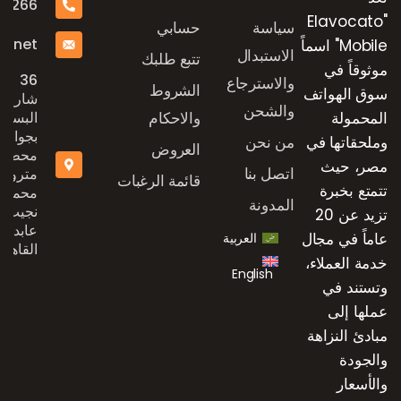
16266
"Elavocato
سياسة
حسابي
e.net
Mobile" اسماً
الاستبدال
تتبع طلبك
موثوقاً في
36
والاسترجاع
الشروط
سوق الهواتف
شارع
والشحن
المحمولة
والاحكام
البستان
بجوار
وملحقاتها في
من نحن
العروض
محطة
مصر، حيث
اتصل بنا
مترو
قائمة الرغبات
تتمتع بخبرة
محمد
المدونة
نجيب،
تزيد عن 20
عابدين،
عاماً في مجال
العربية
القاهرة
خدمة العملاء،
English
وتستند في
عملها إلى
مبادئ النزاهة
والجودة
والأسعار