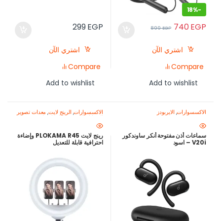
18%
-
740
EGP
299
EGP
899
EGP
اشتري الآن
اشتري الآن
Compare
Compare
Add to wishlist
Add to wishlist
الاكسسوارات
,
الايربودز
الاكسسوارات
,
الرينج لايت
,
معدات تصوير
الموبايل-اصنع محتواك باحتراف
سماعات أذن مفتوحة أنكر ساوندكور
رينج لايت PLOKAMA R45 وإضاءة
V20i – اسود
احترافية قابلة للتعديل