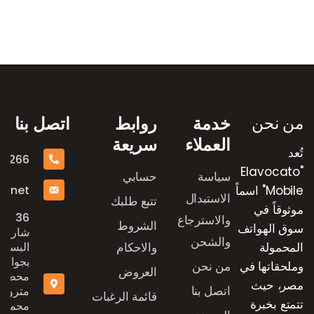
رض العلامات التجارية
من نحن
خدمة
روابط
اتصل بنا
العملاء
سريعة
تُعد
16266
"Elavocato
سياسة
حسابي
e.net
Mobile" اسماً
الاستبدال
تتبع طلبك
موثوقاً في
36
والاسترجاع
الشروط
سوق الهواتف
شارع
والشحن
المحمولة
والاحكام
البستان
بجوار
وملحقاتها في
من نحن
العروض
محطة
مصر، حيث
اتصل بنا
مترو
قائمة الرغبات
تتمتع بخبرة
محمد