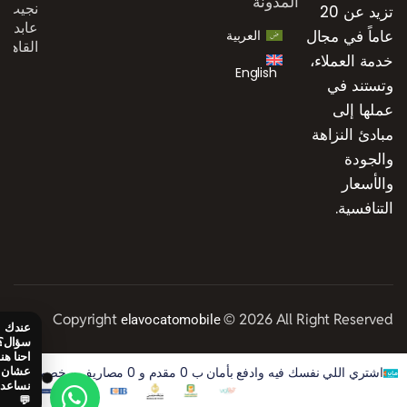
المدونة
نجيب،
تزيد عن 20
عابدين،
عاماً في مجال
العربية
القاهرة
خدمة العملاء،
English
وتستند في
عملها إلى
مبادئ النزاهة
والجودة
والأسعار
التنافسية.
Copyright
© 2026 All Right Reserved
elavocatomobile
اشتري اللي نفسك فيه وادفع بأمان ب 0 مقدم و 0 مصاريف و خصم 50% على الفوايد