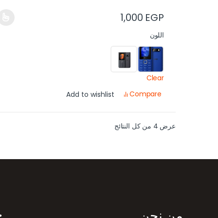
1,000
EGP
اللون
Clear
Compare
Add to wishlist
عرض ⁦4⁩ من كل النتائج
رض العلامات التجارية
من نحن
خ