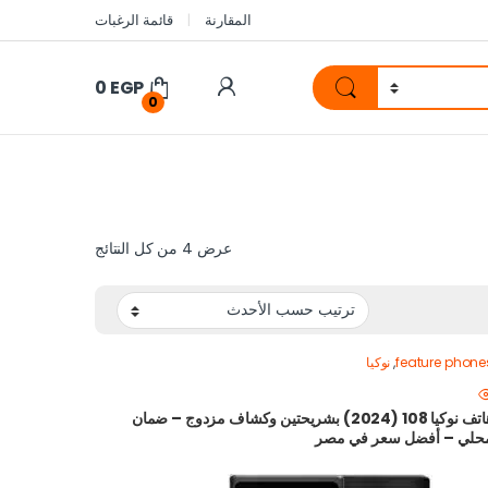
المقارنة
قائمة الرغبات
0
EGP
0
عرض ⁦4⁩ من كل النتائج
feature phone
,
نوكيا
هاتف نوكيا 108 (2024) بشريحتين وكشاف مزدوج – ضمان
حلي – أفضل سعر في مصر