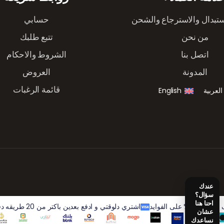
ستبدال والاسترجاع والشحن
حسابي
من نحن
تتبع طلبك
اتصل بنا
الشروط والاحكام
المدونة
العروض
قائمة الرغبات
العربية
English
اشتري دلوقتي و ادفع بعدين باكتر من 20 طريقه دفع و تقسيط