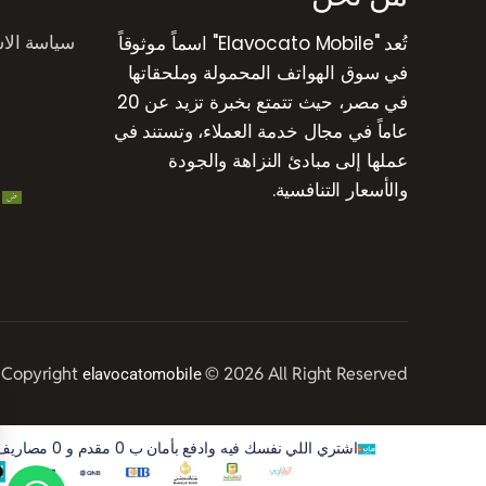
سياسة الا
تُعد "Elavocato Mobile" اسماً موثوقاً
في سوق الهواتف المحمولة وملحقاتها
في مصر، حيث تتمتع بخبرة تزيد عن 20
عاماً في مجال خدمة العملاء، وتستند في
عملها إلى مبادئ النزاهة والجودة
والأسعار التنافسية.
Copyright
© 2026 All Right Reserved
elavocatomobile
اشتري اللي نفسك فيه وادفع بأمان ب 0 مقدم و 0 مصاريف و خصم 50% على الفوايد