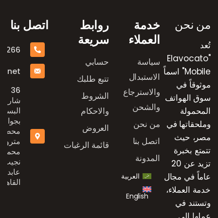
من نحن
خدمة
روابط
اتصل بنا
العملاء
سريعة
تُعد
16266
"Elavocato
سياسة
حسابي
e.net
Mobile" اسماً
الاستبدال
تتبع طلبك
موثوقاً في
36
والاسترجاع
الشروط
سوق الهواتف
شارع
والشحن
المحمولة
والاحكام
البستان
بجوار
وملحقاتها في
من نحن
العروض
محطة
مصر، حيث
اتصل بنا
مترو
قائمة الرغبات
تتمتع بخبرة
محمد
المدونة
نجيب،
تزيد عن 20
عابدين،
عاماً في مجال
العربية
القاهرة
خدمة العملاء،
English
وتستند في
عملها إلى