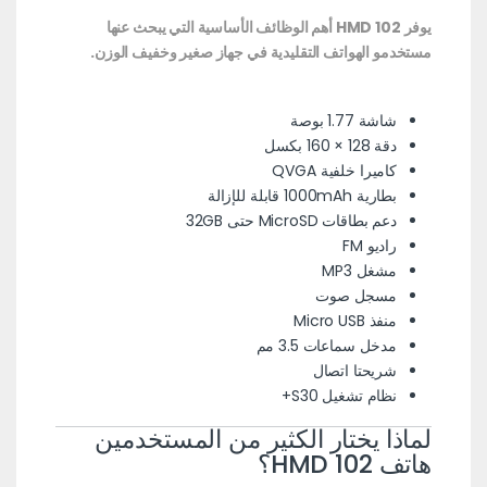
يوفر HMD 102 أهم الوظائف الأساسية التي يبحث عنها
مستخدمو الهواتف التقليدية في جهاز صغير وخفيف الوزن.
شاشة 1.77 بوصة
دقة 128 × 160 بكسل
كاميرا خلفية QVGA
بطارية 1000mAh قابلة للإزالة
دعم بطاقات MicroSD حتى 32GB
راديو FM
مشغل MP3
مسجل صوت
منفذ Micro USB
مدخل سماعات 3.5 مم
شريحتا اتصال
نظام تشغيل S30+
لماذا يختار الكثير من المستخدمين
هاتف HMD 102؟