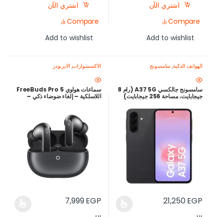
اشتري الآن
اشتري الآن
Compare
Compare
Add to wishlist
Add to wishlist
الهواتف الذكية
,
سامسونج
الاكسسوارات
,
الايربودز
سامسونج جالكسي A37 5G (رام 8
سماعات هواوي FreeBuds Pro 5
جيجابايت، مساحة 256 جيجابايت)
اللاسلكية – إلغاء ضوضاء ذكي –
شاشة Super AMOLED 120Hz
صوت Hi-Res Lossless – شحن
وكاميرا 50MP OIS – ضمان محلي
لاسلكي – ضمان هواوي الرسمي –
12 شهر – أفضل سعر في مصر
أفضل سعر في مصر
7,999
EGP
21,250
EGP