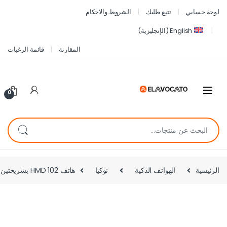
لوحة حسابي
تتبع طلبك
الشروط والاحكام
English
(
الإنجليزية
)
المقارنة
قائمة الرغبات
0
الرئيسية
الهواتف الذكية
نوكيا
هاتف HMD 102 بشريحتين وكاميرا وراديو FM – ضمان محلي – أفضل سعر في مصر