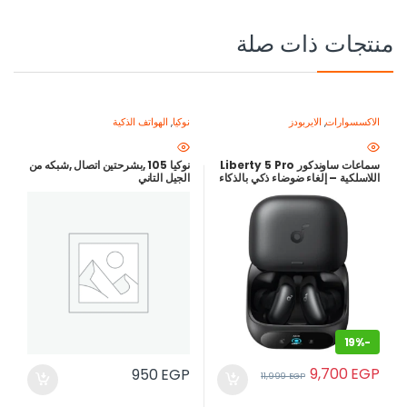
منتجات ذات صلة
الاكسسوارات
,
الايربودز
نوكيا
,
الهواتف الذكية
سماعات ساوندكور Liberty 5 Pro
نوكيا 105 ,بشرحتين اتصال ,شبكه من
اللاسلكية – إلغاء ضوضاء ذكي بالذكاء
الجيل التاني
الاصطناعي – صوت مخصص
HearID 5.0 – ضمان محلي 18
شهر
19%
-
9,700
EGP
950
EGP
11,999
EGP