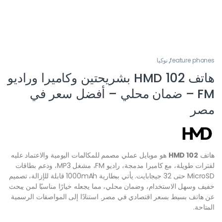
feature phones
,
نوكيا
هاتف HMD 102 بشريحتين وكاميرا وراديو
FM – ضمان محلي – أفضل سعر في
مصر
هاتف
HMD 102
هو موبايل عملي مصمم للمكالمات اليومية والاعتماد عليه
لفترات طويلة، مع كاميرا مدمجة، راديو FM، مشغل MP3، ودعم بطاقات
MicroSD حتى 32 جيجابايت. يأتي ببطارية 1000mAh قابلة للإزالة، تصميم
خفيف وسهل الاستخدام، وضمان محلي، مما يجعله خيارًا مناسبًا لمن يبحث
عن هاتف بسيط بسعر اقتصادي في مصر. استنادًا إلى المواصفات الرسمية
المتاحة.