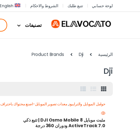
لوحة حسابي
تتبع طلبك
الشروط والاحكام
English
تصنيفات
الرئيسية
Dji
Product Brands
Dji
حوامل الموبايل والترايبود
,
معدات تصوير الموبايل-اصنع محتواك باحتراف
مثبت موبايل DJI Osmo Mobile 8 | تتبع ذكي
ActiveTrack 7.0 ودوران 360 درجة