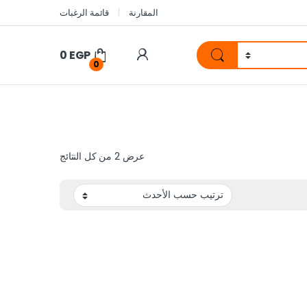
المقارنة
قائمة الرغبات
0
EGP
0
عرض ⁦2⁩ من كل النتائج