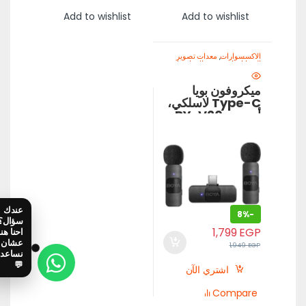
Add to wishlist
Add to wishlist
الاكسسوارات
,
معدات تصوير
الموبايل-اصنع محتواك باحتراف
ميكروفون بويا
Type-C لاسلكي،
أسود – BY-V20
8%
-
1,799
EGP
1,949
EGP
اشتري الآن
Compare