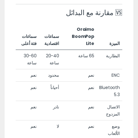
🆚 مقارنة مع البدائل
Oraimo
BoomPop
سماعات
سماعات
الميزة
Lite
اقتصادية
فئة أعلى
البطارية
65 ساعة
20-40
30-60
ساعة
ساعة
ENC
نعم
محدود
نعم
Bluetooth
نعم
أحياناً
نعم
5.3
الاتصال
نعم
نادر
نعم
المزدوج
وضع
نعم
لا
نعم
الألعاب