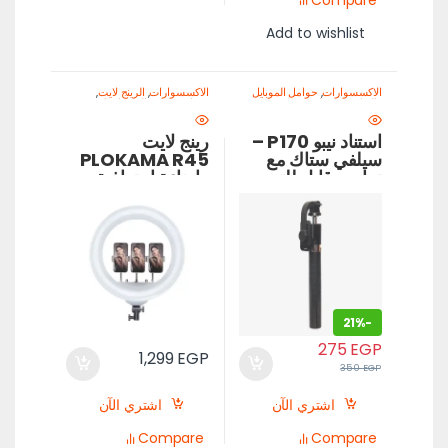
Add to wishlist
الاكسسوارات
,
حوامل الموبايل
الاكسسوارات
,
الرينج لايت
,
والترايبود
,
معدات تصوير
معدات تصوير الموبايل-اصنع
الموبايل-اصنع محتواك باحتراف
محتواك باحتراف
استناد نيبو P170 –
رينج لايت
سيلفي ستاك مع
PLOKAMA R45
ترايبود قابل للتمديد
وإضاءة احترافية
وتحكم بلوتوث
قابلة للتعديل
21%
-
275
EGP
1,299
EGP
350
EGP
اشتري الآن
اشتري الآن
Compare
Compare