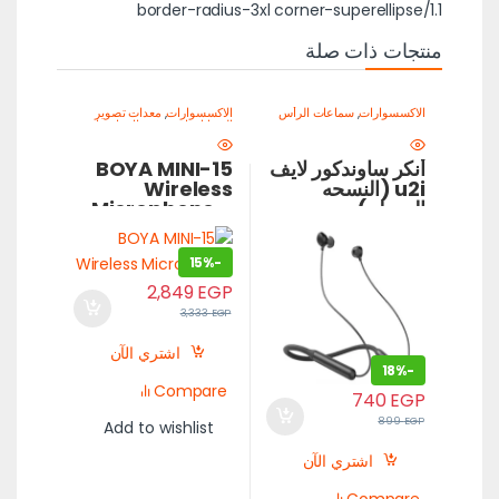
border-radius-3xl corner-superellipse/1.1
منتجات ذات صلة
الاكسسوارات
,
سماعات الرأس
الاكسسوارات
,
معدات تصوير
الموبايل-اصنع محتواك باحتراف
,
ميكروفون للموبايل
أنكر ساوندكور لايف
BOYA MINI-15
u2i (النسحه
Wireless
المعدله)
Microphone –
The World’s
Smallest Mic
15%
-
for Content
Creators
2,849
EGP
3,333
EGP
اشتري الآن
18%
-
Compare
740
EGP
899
EGP
Add to wishlist
اشتري الآن
Compare