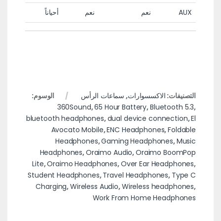
AUX
نعم
نعم
أحياناً
التصنيفات:
الاكسسوارات
,
سماعات الرأس
الوسوم:
360Sound
,
65 Hour Battery
,
Bluetooth 5.3
,
bluetooth headphones
,
dual device connection
,
El
Avocato Mobile
,
ENC Headphones
,
Foldable
Headphones
,
Gaming Headphones
,
Music
Headphones
,
Oraimo Audio
,
Oraimo BoomPop
Lite
,
Oraimo Headphones
,
Over Ear Headphones
,
Student Headphones
,
Travel Headphones
,
Type C
Charging
,
Wireless Audio
,
Wireless headphones
,
Work From Home Headphones