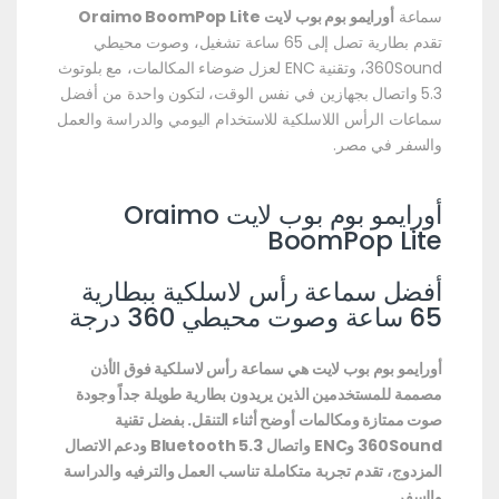
سماعة
أورايمو بوم بوب لايت Oraimo BoomPop Lite
تقدم بطارية تصل إلى 65 ساعة تشغيل، وصوت محيطي
360Sound، وتقنية ENC لعزل ضوضاء المكالمات، مع بلوتوث
5.3 واتصال بجهازين في نفس الوقت، لتكون واحدة من أفضل
سماعات الرأس اللاسلكية للاستخدام اليومي والدراسة والعمل
والسفر في مصر.
أورايمو بوم بوب لايت Oraimo
BoomPop Lite
أفضل سماعة رأس لاسلكية ببطارية
65 ساعة وصوت محيطي 360 درجة
أورايمو بوم بوب لايت هي سماعة رأس لاسلكية فوق الأذن
مصممة للمستخدمين الذين يريدون بطارية طويلة جداً وجودة
صوت ممتازة ومكالمات أوضح أثناء التنقل. بفضل تقنية
360Sound وENC واتصال Bluetooth 5.3 ودعم الاتصال
المزدوج، تقدم تجربة متكاملة تناسب العمل والترفيه والدراسة
والسفر.