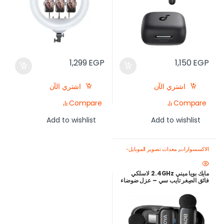
1,299
EGP
1,150
EGP
اشتري الآن
اشتري الآن
Compare
Compare
Add to wishlist
Add to wishlist
الاكسسوارات
,
معدات تصوير الموبايل-
اصنع محتواك باحتراف
,
ميكروفون
للموبايل
مايك بويا ميني 2.4GHz لاسلكي
فائق الصِغر تايب سي – عزل ضوضاء
ذكي وبطارية حتى 30 ساعة