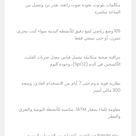
مكالمات بلوتوث بجودة صوت رائعة، تقدر ترد وتتصل من
الساعة مباشرة
105 وضع رياضي لتتبع دقيق للأنشطة البدنية سواء كنت بتجري،
تتمرن، أو حتى تمشي فقط
مراقبة صحية متكاملة تشمل قياس معدل ضربات القلب،
الأكسجين في الدم (SpO2)، وجودة النوم
بطارية قوية تدوم حتى 7 أيام من الاستخدام العادي، وسعة
300 مللي أمبير
مقاومة للماء بمعيار 1ATM، مناسبة للأنشطة اليومية والتعرق
والمطر
زجاج Panda ضد الخدش للحماية من الصدمات اليومية