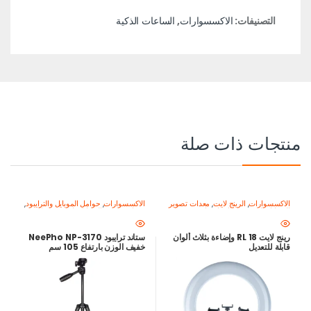
التصنيفات:
الاكسسوارات
,
الساعات الذكية
منتجات ذات صلة
الاكسسوارات
,
الرينج لايت
,
معدات تصوير
الاكسسوارات
,
حوامل الموبايل والترايبود
,
الموبايل-اصنع محتواك باحتراف
معدات تصوير الموبايل-اصنع محتواك
باحتراف
رينج لايت RL 18 وإضاءة بثلاث ألوان
ستاند ترايبود NeePho NP-3170
قابلة للتعديل
خفيف الوزن بارتفاع 105 سم
للموبايل والكاميرا