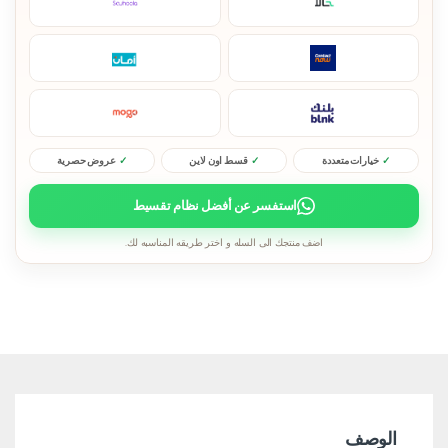
خيارات متعددة
قسط اون لاين
عروض حصرية
استفسر عن أفضل نظام تقسيط
اضف منتجك الى السله و اختر طريقه المناسبه لك.
الوصف