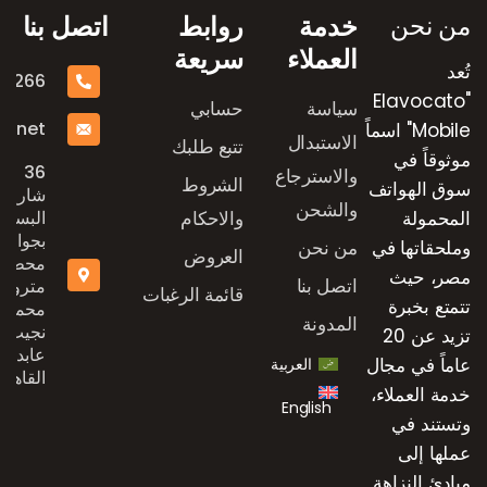
من نحن
خدمة
روابط
اتصل بنا
العملاء
سريعة
تُعد
16266
"Elavocato
سياسة
حسابي
e.net
Mobile" اسماً
الاستبدال
تتبع طلبك
موثوقاً في
36
والاسترجاع
الشروط
سوق الهواتف
شارع
والشحن
المحمولة
والاحكام
البستان
بجوار
وملحقاتها في
من نحن
العروض
محطة
مصر، حيث
اتصل بنا
مترو
قائمة الرغبات
تتمتع بخبرة
محمد
المدونة
نجيب،
تزيد عن 20
عابدين،
عاماً في مجال
العربية
القاهرة
خدمة العملاء،
English
وتستند في
عملها إلى
مبادئ النزاهة