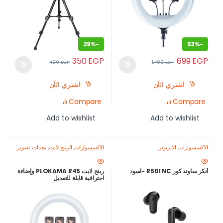
29%
-
53%
-
350
EGP
699
EGP
490
EGP
1,499
EGP
اشتري الآن
اشتري الآن
Compare
Compare
Add to wishlist
Add to wishlist
الاكسسوارات
,
الايربودز
الاكسسوارات
,
الرينج لايت
,
معدات تصوير
الموبايل-اصنع محتواك باحتراف
أنكر ساوند كور R50I NC -اسود
رينج لايت PLOKAMA R45 وإضاءة
احترافية قابلة للتعديل