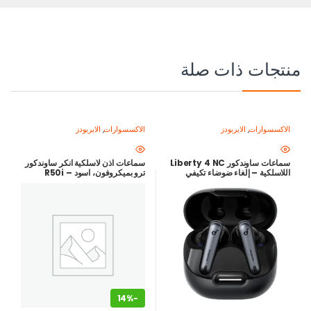
منتجات ذات صلة
الاكسسوارات
,
الايربودز
الاكسسوارات
,
الايربودز
سماعات ساوندكور Liberty 4 NC
سماعات اذن لاسلكية انكر ساوندكور
اللاسلكية – إلغاء ضوضاء تكيفي
ترو بميكروفون، اسود – R50i
Adaptive ANC 2.0 – صوت Hi-
Res مع LDAC – بطارية حتى 50
ساعة –
14%
-