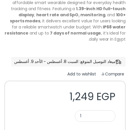
affordable smart wearable designed for everyday health
tracking and fitness. Featuring a
1.39-inch HD full-touch
display
,
heart rate and SpO₂ monitoring
, and
100+
sports modes
, it delivers excellent value for users looking
for a reliable smartwatch under budget. With
IP68 water
resistance
and up to
7 days of normal usage
, it’s ideal for
daily wear in Egypt.
ميعاد التوصيل المتوقع: السبت 8. أغسطس - الأحد 9. أغسطس
Compare
Add to wishlist
1,249
EGP