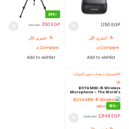
29%
-
350
EGP
1,150
EGP
490
EGP
اشتري الآن
اشتري الآن
Compare
Compare
Add to wishlist
Add to wishlist
الاكسسوارات
,
معدات تصوير الموبايل-
اصنع محتواك باحتراف
,
ميكروفون
للموبايل
BOYA MINI-15 Wireless
Microphone – The World’s
Smallest Mic for Content
Creators
15%
-
2,849
EGP
3,333
EGP