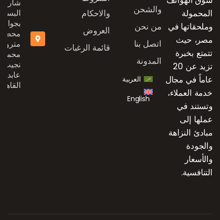
شارع
والشحن
المحمولة
والاحكام
البستان
بجوار
وملحقاتها في
من نحن
العروض
محطة
مصر، حيث
اتصل بنا
مترو
قائمة الرغبات
تتمتع بخبرة
محمد
المدونة
نجيب،
تزيد عن 20
عابدين،
عاماً في مجال
العربية
القاهرة
خدمة العملاء،
English
وتستند في
عملها إلى
مبادئ النزاهة
والجودة
والأسعار
التنافسية.