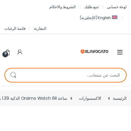
لوحة حسابي
تتبع طلبك
الشروط والاحكام
English
(
الإنجليزية
)
المقارنة
قائمة الرغبات
0
الرئيسية
الاكسسوارات
ساعة Oraimo Watch 6R الذكية 1.39 بوصة | قياس نبض القلب وSpO₂ | مقاومة للماء IP68 – أسود