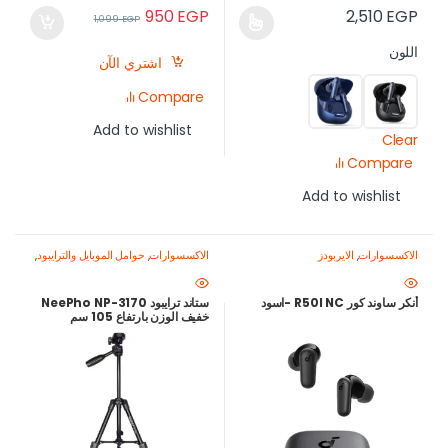
950
EGP
2,510
EGP
1,099
EGP
اللون
اشتري الآن
Compare
Add to wishlist
Clear
Compare
Add to wishlist
الاكسسوارات
,
الايربودز
الاكسسوارات
,
حوامل الموبايل والترايبود
,
معدات تصوير الموبايل-اصنع محتواك
باحتراف
أنكر ساوند كور R50I NC -اسود
ستاند ترايبود NeePho NP-3170
خفيف الوزن بارتفاع 105 سم
للموبايل والكاميرا