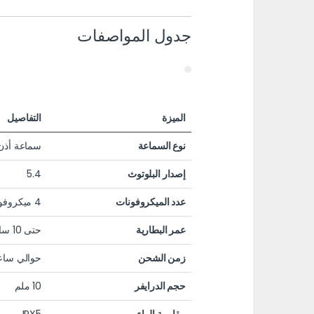
جدول المواصفات
الميزة
التفاصيل
نوع السماعة
سماعة أذن لا
إصدار البلوتوث
5.4
عدد الميكروفونات
4 ميكروفونات بتقنية ENC
عمر البطارية
حتى 10 ساعات تشغيل + 28 ساعة من علبة الشحن (ANC غير مفعل)
زمن الشحن
حوالي ساع
حجم الدرايفر
10 ملم