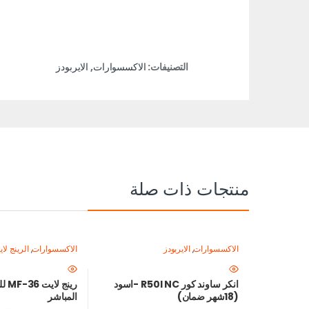
التصنيفات:
الاكسسوارات
,
الايربودز
منتجات ذات صلة
الاكسسوارات
,
الايربودز
الاكسسوارات
,
الرينج لا
الموبايل-اصنع محتواك ب
انكر ساوند كور R50I NC -اسود
رينج
(18شهر ضمان)
المباشر