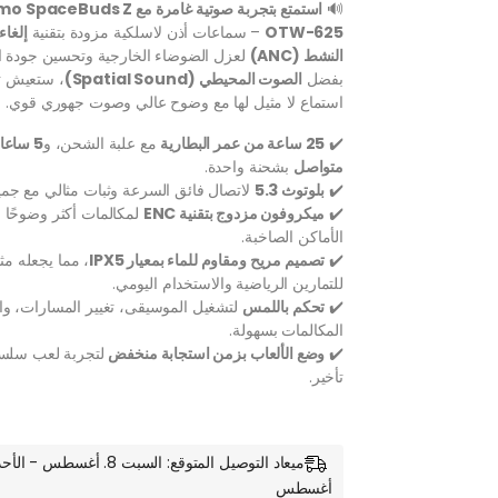
🔊
استمتع بتجربة صوتية غامرة مع eBuds Z
OTW-625
– سماعات أذن لاسلكية مزودة بتقنية
إلغاء
النشط (ANC)
لعزل الضوضاء الخارجية وتحسين جودة 
بفضل
الصوت المحيطي (Spatial Sound)
، ستعيش ت
استماع لا مثيل لها مع وضوح عالي وصوت جهوري قوي.
✔️
25 ساعة من عمر البطارية
مع علبة الشحن، و
5 ساع
متواصل
بشحنة واحدة.
✔️
بلوتوث 5.3
لاتصال فائق السرعة وثبات مثالي مع جميع
✔️
ميكروفون مزدوج بتقنية ENC
لمكالمات أكثر وضوحًا
الأماكن الصاخبة.
✔️
تصميم مريح ومقاوم للماء بمعيار IPX5
، مما يجعله مثال
للتمارين الرياضية والاستخدام اليومي.
✔️
تحكم باللمس
لتشغيل الموسيقى، تغيير المسارات، وا
المكالمات بسهولة.
✔️
وضع الألعاب بزمن استجابة منخفض
لتجربة لعب سلس
تأخير.
أغسطس