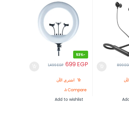
53%
-
699
EGP
1,499
EGP
899
EG
آن
اشتري الآن
Compare
Add to wishlist
Add