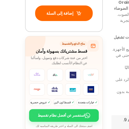
Oraimo Spac
 الضوضاء
إضافة إلى السلة
الصوت.
جربة
ات تشغيل
متاح الدفع والتقسيط
 الأجهزة.
قسط مشترياتك بسهولة وأمان
 حتى في
اختر من عدة شركات دفع وتمويل، واسألنا
عن النظام الأنسب لطلبك.
يًا
لرد على
ة بدون
خيارات متعددة
قسط اون لاين
عروض حصرية
استفسر عن أفضل نظام تقسيط
ميعاد التوصيل المتوقع: السبت 8. أغسطس - الأحد 9.
اضف منتجك الى السله و اختر طريقه المناسبه لك.