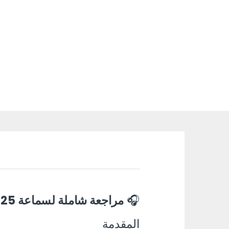
🎧
مراجعة شاملة لسماعة Oraimo SpaceBuds Z OTW-625 – صوت نقي وتجربة استثنائية
المقدمة