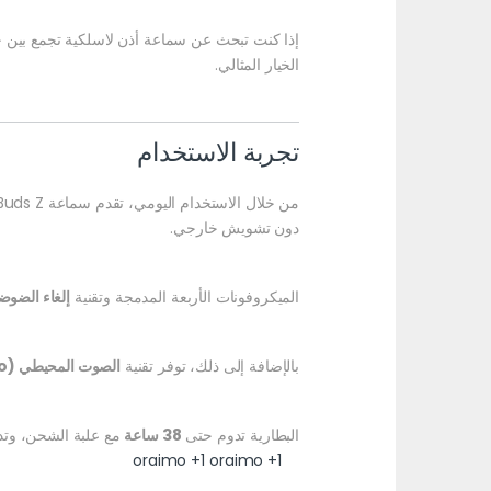
إذا كنت تبحث عن سماعة أذن لاسلكية تجمع بين ج
الخيار المثالي.
تجربة الاستخدام
من خلال الاستخدام اليومي، تقدم سماعة Oraimo SpaceBuds Z تجربة صوتية غامرة بفضل تقنية
دون تشويش خارجي.
الميكروفونات الأربعة المدمجة وتقنية
إلغاء الضوضاء
بالإضافة إلى ذلك، توفر تقنية
الصوت المحيطي (Sound360 Spatial Audio)
البطارية تدوم حتى
38 ساعة
مع علبة الشحن، وتد
oraimo
+1
oraimo
+1