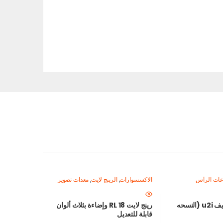
ات الرأس
الاكسسوارات
,
الرينج لايت
,
معدات تصوير
الموبايل-اصنع محتواك باحتراف
أنكر ساوندكور لايف u2i (النسحه
رينج لايت RL 18 وإضاءة بثلاث ألوان
قابلة للتعديل