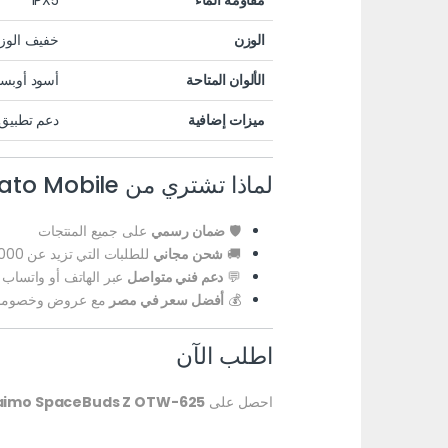
مقاومة الماء
IPX5
الوزن
خفيف الوزن
الألوان المتاحة
أسود أوبسي
ميزات إضافية
دعم تطبيق Oraimo Sound، وضع الألعاب، اتصال بجهازين في نفس 
لماذا تشتري من ElAvocato Mobile؟
🛡️
ضمان رسمي
على جميع المنتجات
🚚
شحن مجاني
للطلبات التي تزيد عن 1000 جنيه
💬
دعم فني متواصل
عبر الهاتف أو واتساب
💰
أفضل سعر في مصر
مع عروض وخصوما
اطلب الآن
احصل على
aimo SpaceBuds Z OTW-625