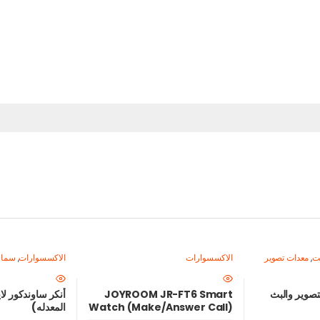
يت
,
معدات تصوير
الاكسسوارات
الاكسسوارات
,
سماع
احتراف
 لايت MF-36 للتصوير والبث
JOYROOM JR-FT6 Smart
Watch (Make/Answer Call)
المعدله)