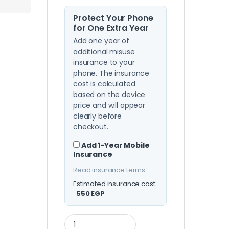
Protect Your Phone
for One Extra Year
Add one year of
additional misuse
insurance to your
phone. The insurance
cost is calculated
based on the device
price and will appear
clearly before
checkout.
Add 1-Year Mobile
Insurance
Read insurance terms
Estimated insurance cost:
550
EGP