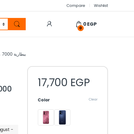
Compare
Wishlist
0
EGP
0
Oppo A6 Pro 5G – ببطارية 7000 مللي أمبير وشحن سريع 80 وات – أفضل سعر في مصر
17,700
EGP
Color
Clear
ugust -