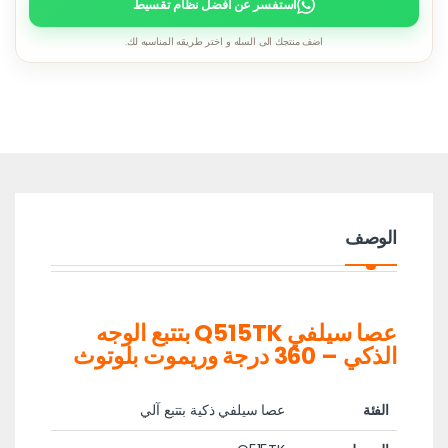
استفسر عن أفضل نظام تقسيط
اضف منتجك الى السله و اختر طريقه المناسبه لك.
الوصف
عصا سيلفي Q515TK بتتبع الوجه
الذكي – 360 درجة وريموت بلوتوث
الفئة
عصا سيلفي ذكية بتتبع آلي