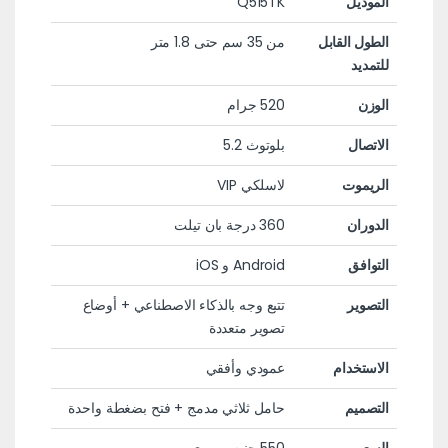
الموديل
Q515TK
الطول القابل
من 35 سم حتى 1.8 متر
للتمديد
الوزن
520 جرام
الاتصال
بلوتوث 5.2
الريموت
لاسلكي VIP
الدوران
360 درجة بان تيلت
التوافق
Android و iOS
التصوير
تتبع وجه بالذكاء الاصطناعي + أوضاع
تصوير متعددة
الاستخدام
عمودي وأفقي
التصميم
حامل ثلاثي مدمج + فتح بضغطة واحدة