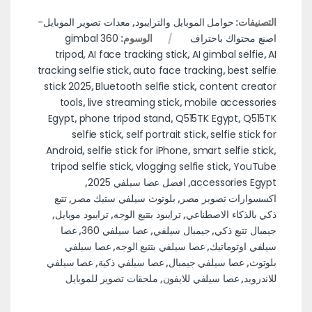
التصنيفات:
حوامل الموبايل والترايبود
,
معدات تصوير الموبايل-
اصنع محتواك باحتراف
الوسوم:
360 gimbal
tripod
,
AI face tracking stick
,
AI gimbal selfie
,
AI
tracking selfie stick
,
auto face tracking
,
best selfie
stick 2025
,
Bluetooth selfie stick
,
content creator
tools
,
live streaming stick
,
mobile accessories
Egypt
,
phone tripod stand
,
Q515TK Egypt
,
Q515TK
selfie stick
,
self portrait stick
,
selfie stick for
Android
,
selfie stick for iPhone
,
smart selfie stick
,
tripod selfie stick
,
vlogging selfie stick
,
YouTube
accessories Egypt
,
افضل عصا سيلفي 2025
,
اكسسوارات تصوير مصر
,
بلوتوث سيلفي ستيك مصر
,
تتبع
ذكي بالذكاء الاصطناعي
,
ترايبود بتتبع الوجه
,
ترايبود موبايل
,
جيمبال تتبع ذكي
,
جيمبال سيلفي
,
عصا سيلفي 360
,
عصا
سيلفي اوتوماتيك
,
عصا سيلفي بتتبع الوجه
,
عصا سيلفي
بلوتوث
,
عصا سيلفي جيمبال
,
عصا سيلفي ذكية
,
عصا سيلفي
للاندرويد
,
عصا سيلفي للايفون
,
ملحقات تصوير للموبايل