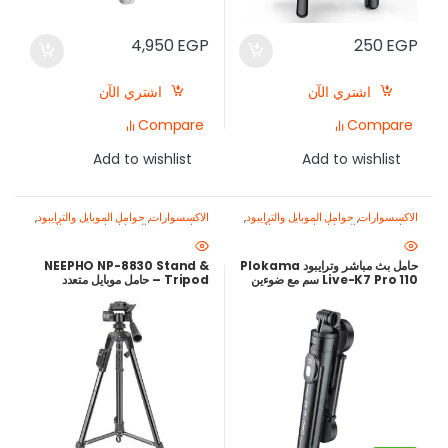
4,950
EGP
250
EGP
اشتري الآن
اشتري الآن
Compare
Compare
Add to wishlist
Add to wishlist
الاكسسوارات
,
حوامل الموبايل والترايبود
,
الاكسسوارات
,
حوامل الموبايل والترايبود
,
معدات تصوير الموبايل-اصنع محتواك
معدات تصوير الموبايل-اصنع محتواك
باحتراف
باحتراف
حامل بث مباشر وترايبود Plokama
NEEPHO NP-8830 Stand &
Live-K7 Pro 110 سم مع ضوءين
Tripod – حامل موبايل متعدد
LED مدمجين
الاستخدامات مع قاعدة ثابتة