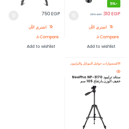
11%
-
310
EGP
750
EGP
350
EGP
اشتري الآن
اشتري الآن
Compare
Compare
Add to wishlist
Add to wishlist
الاكسسوارات
,
حوامل الموبايل والترايبود
,
معدات تصوير الموبايل-اصنع محتواك
باحتراف
ستاند ترايبود NeePho NP-3170
خفيف الوزن بارتفاع 105 سم
للموبايل والكاميرا