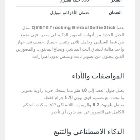
السعر
550 جنيه مصري
الضمان
ضمان الأفوكاتو موبايل
عصا
Q515TK Tracking Gimbal Selfie Stick
تمثل
الجيل الجديد من أدوات التصوير الذكية في مصر، فهي تجمع
بين عصا السيلفي وحامل ثلاثي وتثبيت جيمبال خفيف في جهاز
واحد. مثالية لعشاق البث المباشر، وصناع المحتوى، والمصورين
الذين يبحثون عن تصوير ثابت وسلس بدون اهتزازات.
المواصفات والأداء
يصل طول العصا إلى
1.8 متر
مما يمنحك حرية زاوية تصوير
واسعة، مع تصميم قوي بوزن 520 جرام فقط.
بفضل
بلوتوث 5.2
والريموت اللاسلكي VIP، يمكنك التحكم
الكامل في التصوير عن بعد بدون أي تأخير.
الذكاء الاصطناعي والتتبع