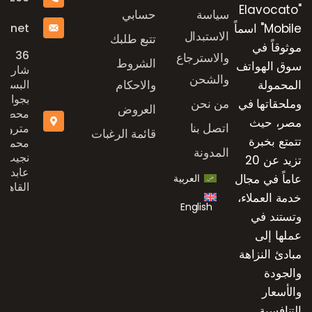
"Elavocato
سياسة
حسابي
e.net
Mobile" اسماً
الاستبدال
تتبع طلبك
موثوقاً في
36
والاسترجاع
الشروط
سوق الهواتف
شارع
والشحن
المحمولة
والاحكام
البستان
بجوار
وملحقاتها في
من نحن
العروض
محطة
مصر، حيث
اتصل بنا
مترو
قائمة الرغبات
تتمتع بخبرة
محمد
المدونة
نجيب،
تزيد عن 20
عابدين،
عاماً في مجال
العربية
القاهرة
خدمة العملاء،
English
وتستند في
عملها إلى
مبادئ النزاهة
والجودة
والأسعار
التنافسية.