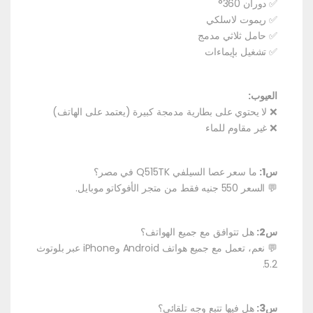
✅ دوران 360°
✅ ريموت لاسلكي
✅ حامل ثلاثي مدمج
✅ تشغيل بإيماءات
العيوب:
❌ لا يحتوي على بطارية مدمجة كبيرة (يعتمد على الهاتف)
❌ غير مقاوم للماء
س1:
ما سعر عصا السيلفي Q515TK في مصر؟
💬 السعر 550 جنيه فقط من متجر الأفوكاتو موبايل.
س2:
هل تتوافق مع جميع الهواتف؟
💬 نعم، تعمل مع جميع هواتف Android وiPhone عبر بلوتوث
5.2.
س3:
هل فيها تتبع وجه تلقائي؟