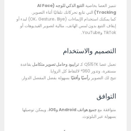
تتميز العصا بخاصية
التتبع الذكي للوجه (AI Face
Tracking)
التي تتابع تحركاتك تلقائيًا أثناء التصوير.
كما يمكنك استخدام الإيماءات (OK، Gesture، Biye) لبدء أو
إيقاف التتبع بدون لمس الهاتف، مثالية لتصوير الفيديوهات أو
TikTok وYouTube.
التصميم والاستخدام
تعمل عصا Q515TK كـ
ترايبود وحامل تصوير متكامل
بقاعدة
مستقرة، وتدور 360° لالتقاط كل الزوايا.
تتيح لك التصوير
رأسيًا وأفقيًا
بسهولة بفضل المفصل الدوار.
التوافق
متوافقة مع
جميع هواتف Android وiOS
، ويمكن توصيلها
بسهولة عبر البلوتوث.