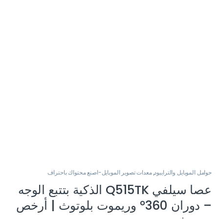
حوامل الموبايل والترايبود
,
معدات تصوير الموبايل-اصنع محتواك باحتراف
عصا سيلفي Q515TK الذكية بتتبع الوجه
– دوران 360° وريموت بلوتوث | أرخص