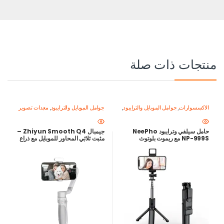
منتجات ذات صلة
الاكسسوارات
,
حوامل الموبايل والترايبود
,
حوامل الموبايل والترايبود
,
معدات تصوير
معدات تصوير الموبايل-اصنع محتواك
الموبايل-اصنع محتواك باحتراف
باحتراف
حامل سيلفي وترايبود NeePho
جيمبال Zhiyun Smooth Q4 –
NP-999S مع ريموت بلوتوث
مثبت ثلاثي المحاور للموبايل مع ذراع
تمديد – أرخص سعر في مصر