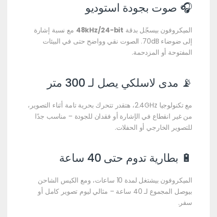
🎧 صوت بجودة استوديو
الميكروفون بيسجّل بدقة
48kHz/24-bit
مع نسبة إشارة
إلى ضوضاء 70dB. الصوت نقي وواضح حتى في البيئات
المفتوحة أو المزدحمة.
📡 مدى لاسلكي يصل لـ 300 متر
مع تكنولوجيا 2.4GHz، هتقدر تتحرك بحرية تامة أثناء التصوير،
من غير انقطاع في الإشارة أو فقدان للجودة – مناسب جدًا
للتصوير الخارجي أو الحفلات.
🔋 بطارية تدوم حتى 40 ساعة
الميكروفون بيشتغل لمدة 10 ساعات، ومع الكيس الشاحن
بيوصل المجموع لـ 40 ساعة – مثالي ليوم تصوير كامل أو
سفر.