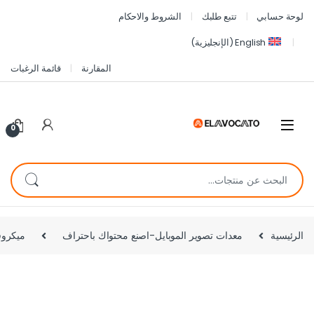
لوحة حسابي
تتبع طلبك
الشروط والاحكام
English
(
الإنجليزية
)
المقارنة
قائمة الرغبات
0
الرئيسية
معدات تصوير الموبايل-اصنع محتواك باحتراف
ميكروف