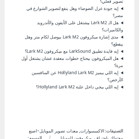
تصوير فعلي؟
إيه جودة عزل الضوضاء وهل ينفع لتصوير الشوارع في
مصر؟
هل الـ Lark M2 بيشتغل على الأيفون والأندرويد
والكاميرات؟
مدى إشارة ميكروفون Lark M2 بيوصل لكام متر وهل
بيقطع؟
إيه فايدة تطبيق LarkSound مع ميكروفون Lark M2؟
هل الميكروفون بيحتاج خطوات معقدة عشان يشتغل أول
مرة؟
إيه اللي بيميز Hollyland Lark M2 عن المنافسين
الأرخص؟
إيه اللي بيجي داخل علبة Hollyland Lark M2؟
التصنيفات:
الاكسسوارات
,
معدات تصوير الموبايل-اصنع
محتواك باحتراف
,
ميكروفون للموبايل
الوسوم: