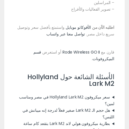
– المراسلين
– تصوير الفعاليات والأفراح
اطلبه الآن من
الأفوكاتو موبايل
واستمتع بأفضل سعر وتوصيل
سريع داخل مصر.
تواصل معنا عبر واتساب
قارن مع
Rode Wireless GO II
أو استعرض
قسم
الميكروفونات
.
الأسئلة الشائعة حول Hollyland
Lark M2
سعر ميكروفون Hollyland Lark M2 في مصر ومناسب
لمين؟
هل حجم الـ Lark M2 صغير فعلاً لدرجة إنه ميبانش في
اللبس؟
بطارية ميكروفون هولي لاند Lark M2 بتقعد كام ساعة