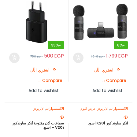
33%
-
8%
-
500
EGP
1,799
EGP
750
EGP
1,949
EGP
اشتري الآن
اشتري الآن
Compare
Compare
Add to wishlist
Add to wishlist
الاكسسوارات
,
الايربودز
,
عرض اليوم
الاكسسوارات
,
الايربودز
انكر ساوند كور K20i اسود
سماعات أذن مفتوحة أنكر ساوندكور
V20i – اسود