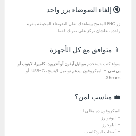
🔇 إلغاء الضوضاء بزر واحد
زر ENC المدمج بيساعدك تقلل الضوضاء المحيطة بنقرة
واحدة، علشان تركز على صوتك فقط.
📱 متوافق مع كل الأجهزة
سواء كنت بتستخدم
موبايل آيفون أو أندرويد، كاميرا، لابتوب أو
بي سي
– الميكروفون بيدعم توصيل لايتنينج، USB-C، أو
3.5mm.
💼 مناسب لمن؟
الميكروفون ده مثالي لـ:
– اليوتيوبرز
– البلوجرز
– أصحاب البودكاست