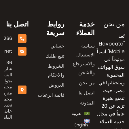
رض العلامات التجارية
من نحن
خدمة
روابط
اتصل بنا
العملاء
سريعة
تُعد
16266
"Elavocato
سياسة
حسابي
e.net
Mobile" اسماً
الاستبدال
تتبع طلبك
موثوقاً في
36
والاسترجاع
الشروط
سوق الهواتف
شارع
والشحن
المحمولة
والاحكام
البستان
بجوار
وملحقاتها في
من نحن
العروض
محطة
مصر، حيث
اتصل بنا
مترو
قائمة الرغبات
تتمتع بخبرة
محمد
المدونة
نجيب،
تزيد عن 20
عابدين،
عاماً في مجال
العربية
القاهرة
خدمة العملاء،
English