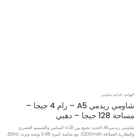
الهواتف الذكية
,
شاومي
شاومي ريدمي A5 – رام 4 جيجا –
مساحة 128 جيجا – دهبي
شاومي ريدميA5 الجديد يجمع بين الأداء السلس والتصميم العصري
والبطارية العملاقة 5200mAh، مع شاشة كبيرة 6.88 بوصة وتردد 120Hz،