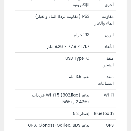
أخرى
الإلكترونية
مقاومة
IP53 (مقاومة لرذاذ الماء والغبار)
الماء والغبار
الوزن
193 جرام
الأبعاد
171.7 × 77.8 × 8.26 ملم
منفذ
USB Type-C
الشحن
منفذ
نعم، 3.5 ملم
السماعات
Wi-Fi
يدعم Wi-Fi 5 (802.11ac) بترددات
2.4GHz و5GHz
Bluetooth
إصدار 5.2
GPS
يدعم GPS، Glonass، Galileo، BDS