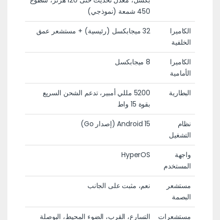
بكسل، معدل تحديث حتى 120 هرتز، سطوع
450 شمعة (نموذجي)
الكاميرا
32 ميجابكسل (رئيسية) + مستشعر عمق
الخلفية
الكاميرا
8 ميجابكسل
الأمامية
البطارية
5200 مللي أمبير، تدعم الشحن السريع
بقوة 15 واط
نظام
Android 15 (إصدار Go)
التشغيل
واجهة
HyperOS
المستخدم
مستشعر
نعم، مثبت على الجانب
البصمة
مستشعرات
التسارع، القرب، الضوء المحيط، البوصلة