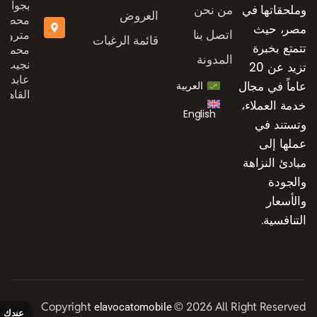
بجوار
وملحقاتها في
من نحن
العروض
محطة
مصر، حيث
اتصل بنا
مترو
قائمة الرغبات
تتمتع بخبرة
محمد
المدونة
نجيب،
تزيد عن 20
عابدين،
عاماً في مجال
العربية
القاهرة
خدمة العملاء،
English
وتستند في
عملها إلى
مبادئ النزاهة
والجودة
والأسعار
التنافسية.
Copyright
© 2026 All Right Reserved
elavocatomobile