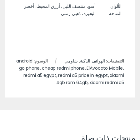
الألوان
أسود منتصف الليل، أزرق المحيط، أخضر
المتاحة
البحيرة، ذهبي رملي
التصنيفات:
الهواتف الذكية
,
شاومي
الوسوم:
android
go phone
,
cheap redmi phone
,
ElAvocato Mobile
,
redmi a5 egypt
,
redmi a5 price in egypt
,
xiaomi
4gb ram 64gb
,
xiaomi redmi a5
منتجات ذات صلة