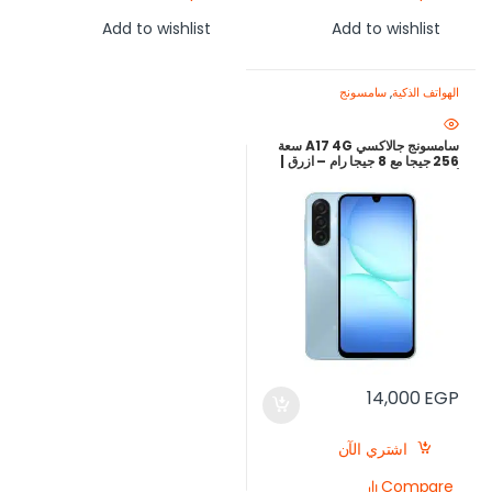
Add to wishlist
Add to wishlist
الهواتف الذكية
,
سامسونج
سامسونج جالاكسي A17 4G سعة
256 جيجا مع 8 جيجا رام – ازرق |
أرخص سعر في مصر
14,000
EGP
اشتري الآن
Compare