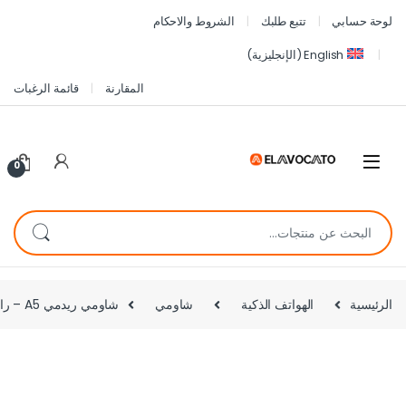
لوحة حسابي
تتبع طلبك
الشروط والاحكام
English
(
الإنجليزية
)
المقارنة
قائمة الرغبات
0
الرئيسية
الهواتف الذكية
شاومي
شاومي ريدمي A5 – رام 4 جيجا – مساحة 128 جيجا – دهبي