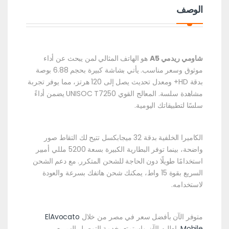
الوصف
شاومي ريدمي A5
هو الهاتف المثالي لمن يبحث عن أداء
موثوق وسعر مناسب. يأتي بشاشة كبيرة بحجم 6.88 بوصة
بدقة HD+ ومعدل تحديث يصل إلى 120 هرتز، مما يوفر تجربة
مشاهدة سلسة. المعالج القوي UNISOC T7250 يضمن أداءً
سلسًا لتطبيقاتك اليومية.
الكاميرا الخلفية بدقة 32 ميجابكسل تتيح لك التقاط صور
واضحة، بينما توفر البطارية الكبيرة بسعة 5200 مللي أمبير
استخدامًا طويلًا دون الحاجة للشحن المتكرر. مع دعم الشحن
السريع بقوة 15 واط، يمكنك شحن هاتفك بسرعة والعودة
لاستخدامه.
متوفر الآن بأفضل سعر في مصر من خلال
ElAvocato
Mobile
. اطلبه الآن واستمتع بخدمة التوصيل السريع