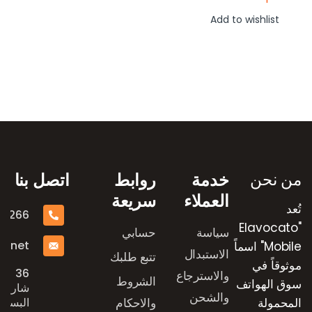
Add to wishlist
رض العلامات التجارية
من نحن
خدمة
روابط
اتصل بنا
العملاء
سريعة
تُعد
16266
"Elavocato
سياسة
حسابي
e.net
Mobile" اسماً
الاستبدال
تتبع طلبك
موثوقاً في
36
والاسترجاع
الشروط
سوق الهواتف
شارع
والشحن
المحمولة
والاحكام
البستان