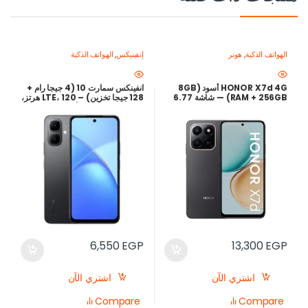
الهواتف الذكية
,
هونر
إنفينيكس
,
الهواتف الذكية
HONOR X7d 4G أسود (8GB
انفينكس سمارت 10 (4 جيجا رام +
RAM + 256GB) — شاشة 6.77
128 جيجا تخزين) – LTE، 120 هرتز،
بوصة 120Hz، كاميرا 108MP،
5000 مللي أمبير | أفضل سعر في
بطارية 6500mAh، شحن سريع
مصر
35W | أرخص سعر في مصر
6,550
EGP
13,300
EGP
اشتري الآن
اشتري الآن
Compare
Compare