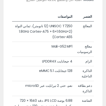
العنصر
المواصفات
المعالج
UNISOC T7250 (12 نانومتر)، ثماني النواة
(2×1.8GHz Cortex-A75 + 6×1.6GHz
Cortex-A55)
معالج
Mali-G52 MP1
الرسوميات
الرام
4 جيجابايت LPDDR4X
الذاكرة
128 جيجابايت eMMC 5.1
الداخلية
دعم بطاقة
نعم، حتى 2 تيرابايت عبر microSD
الذاكرة
الشاشة
6.88 بوصة IPS LCD، دقة 1640 × 720