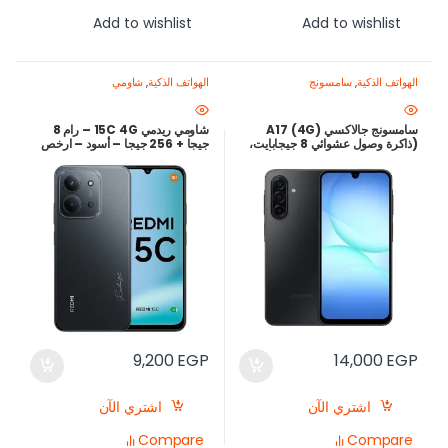
Add to wishlist
Add to wishlist
الهواتف الذكية
,
سامسونج
الهواتف الذكية
,
شاومي
سامسونج جالاكسي A17 (4G)
شاومي ريدمي 15C 4G – رام 8
(ذاكرة وصول عشوائي 8 جيجابايت،
جيجا + 256 جيجا – أسود – ارخص
سعة تخزين 256 جيجابايت) – أسود |
سعر في مصر
شاشة Super AMOLED 90 هرتز،
كاميرا 50 ميجابكسل مثبت بصري،
بطارية 5000 مللي أمبير/ساعة |
ارخص سعر في مصر
9,200
EGP
14,000
EGP
اشتري الآن
اشتري الآن
Compare
Compare