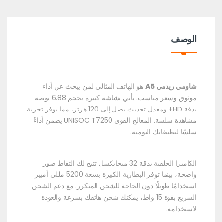
الوصف
شاومي ريدمي A5
هو الهاتف المثالي لمن يبحث عن أداء
موثوق وسعر مناسب. يأتي بشاشة كبيرة بحجم 6.88 بوصة
بدقة HD+ ومعدل تحديث يصل إلى 120 هرتز، مما يوفر تجربة
مشاهدة سلسة. المعالج القوي UNISOC T7250 يضمن أداءً
سلسًا لتطبيقاتك اليومية.
الكاميرا الخلفية بدقة 32 ميجابكسل تتيح لك التقاط صور
واضحة، بينما توفر البطارية الكبيرة بسعة 5200 مللي أمبير
استخدامًا طويلًا دون الحاجة للشحن المتكرر. مع دعم الشحن
السريع بقوة 15 واط، يمكنك شحن هاتفك بسرعة والعودة
لاستخدامه.