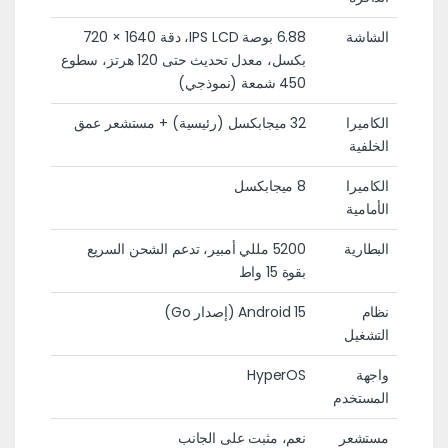
الشاشة
6.88 بوصة IPS LCD، دقة 1640 × 720
بكسل، معدل تحديث حتى 120 هرتز، سطوع
450 شمعة (نموذجي)
الكاميرا
32 ميجابكسل (رئيسية) + مستشعر عمق
الخلفية
الكاميرا
8 ميجابكسل
الأمامية
البطارية
5200 مللي أمبير، تدعم الشحن السريع
بقوة 15 واط
نظام
Android 15 (إصدار Go)
التشغيل
واجهة
HyperOS
المستخدم
مستشعر
نعم، مثبت على الجانب