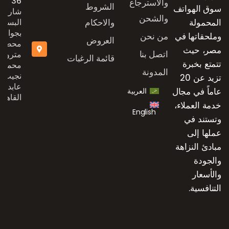
36
والاسترجاع
الشروط
سوق الهواتف
شارع
والشحن
المحمولة
والاحكام
البستان
بجوار
وملحقاتها في
من نحن
العروض
محطة
مصر، حيث
اتصل بنا
مترو
قائمة الرغبات
تتمتع بخبرة
محمد
المدونة
نجيب،
تزيد عن 20
عابدين،
عاماً في مجال
العربية
القاهرة
خدمة العملاء،
English
وتستند في
عملها إلى
مبادئ النزاهة
والجودة
والأسعار
التنافسية.