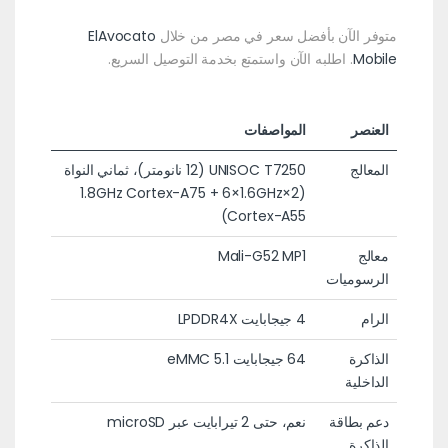
متوفر الآن بأفضل سعر في مصر من خلال
ElAvocato
Mobile
. اطلبه الآن واستمتع بخدمة التوصيل السريع.
العنصر
المواصفات
المعالج
UNISOC T7250 (12 نانومتر)، ثماني النواة
(2×1.8GHz Cortex-A75 + 6×1.6GHz
Cortex-A55)
معالج
Mali-G52 MP1
الرسوميات
الرام
4 جيجابايت LPDDR4X
الذاكرة
64 جيجابايت eMMC 5.1
الداخلية
دعم بطاقة
نعم، حتى 2 تيرابايت عبر microSD
الذاكرة