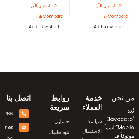
اشتري الآن
اشتري الآن
Compare
Compare
Add to wishlist
Add to wishlist
رض العلامات التجارية
من نحن
خدمة
روابط
اتصل بنا
العملاء
سريعة
تُعد
16266
"Elavocato
سياسة
حسابي
e.net
Mobile" اسماً
الاستبدال
تتبع طلبك
موثوقاً في