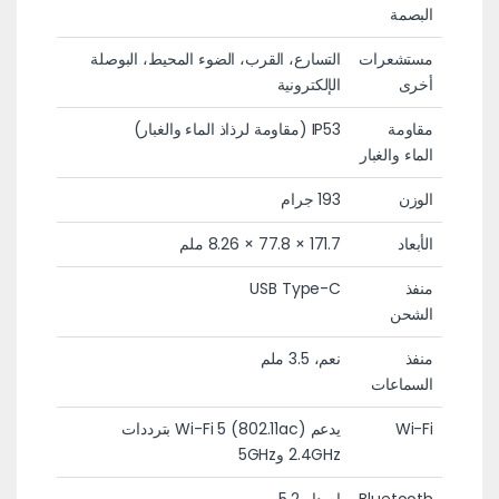
البصمة
مستشعرات
التسارع، القرب، الضوء المحيط، البوصلة
أخرى
الإلكترونية
مقاومة
IP53 (مقاومة لرذاذ الماء والغبار)
الماء والغبار
الوزن
193 جرام
الأبعاد
171.7 × 77.8 × 8.26 ملم
منفذ
USB Type-C
الشحن
منفذ
نعم، 3.5 ملم
السماعات
Wi-Fi
يدعم Wi-Fi 5 (802.11ac) بترددات
2.4GHz و5GHz