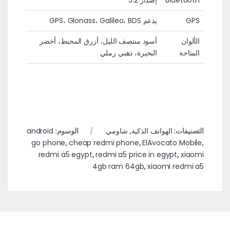
Bluetooth
إصدار 5.2
GPS
يدعم GPS، Glonass، Galileo، BDS
الألوان
أسود منتصف الليل، أزرق المحيط، أخضر
المتاحة
البحيرة، ذهبي رملي
التصنيفات:
الهواتف الذكية
,
شاومي
الوسوم:
android
go phone
,
cheap redmi phone
,
ElAvocato Mobile
,
redmi a5 egypt
,
redmi a5 price in egypt
,
xiaomi
4gb ram 64gb
,
xiaomi redmi a5