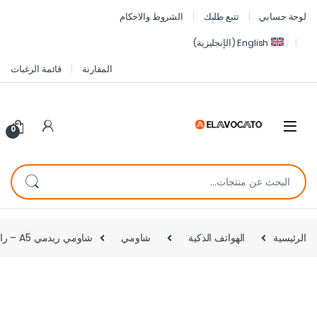
لوحة حسابي
تتبع طلبك
الشروط والاحكام
English
(
الإنجليزية
)
المقارنة
قائمة الرغبات
0
الرئيسية
الهواتف الذكية
شاومي
شاومي ريدمي A5 – رام 4 جيجا – مساحة 64 جيجا – أخضر