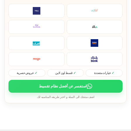
خيارات متعددة
قسط اون لاين
عروض حصرية
استفسر عن أفضل نظام تقسيط
اضف منتجك الى السله و اختر طريقه المناسبه لك.