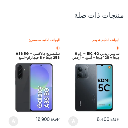
منتجات ذات صلة
الهواتف الذكية
,
شاومي
الهواتف الذكية
,
سامسونج
شاومي ريدمي 15C 4G – رام 6
سامسونج جالاكسي A36 5G –
جيجا + 128 جيجا – أسود – ارخص
256 جيجا + 8 جيجا رام-اسود
سعر في مصر
18,900
EGP
8,400
EGP