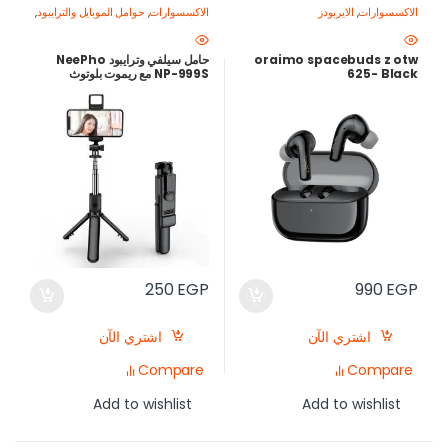
الاكسسوارات
,
الايربودز
الاكسسوارات
,
حوامل الموبايل والترايبود
,
معدات تصوير الموبايل-اصنع محتواك
باحتراف
oraimo spacebuds z otw
حامل سيلفي وترايبود NeePho
625- Black
NP-999S مع ريموت بلوتوث
250
EGP
990
EGP
اشتري الآن
اشتري الآن
Compare
Compare
Add to wishlist
Add to wishlist