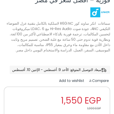
فورية – أفضل سعر في مصر
سماعات انكر ساوند كور R60i NC
لاسلكية بالكامل بتقنية عزل الضوضاء
التكيفي ANC، جودة صوت Hi-Res Audio مع LDAC، 6 ميكروفونات
لتحسين المكالمات، ترجمة فورية بالذكاء الاصطناعي لأكثر من 100 لغة،
وبطارية قوية تدوم حتى 50 ساعة مع علبة الشحن. تصميم مريح وثابت
داخل الأذن مع مقاومة ماء وعرق بمعيار IP55، مناسبة للمكالمات،
الموسيقى، السفر، العمل، الدراسة والاستخدام اليومي داخل مصر.
ميعاد التوصيل المتوقع: الأحد 9. أغسطس - الإثنين 10. أغسطس
Compare
Add to wishlist
1,550
EGP
1,999
EGP