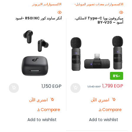
الاكسسوارات
,
معدات تصوير الموبايل-
الاكسسوارات
,
الايربودز
اصنع محتواك باحتراف
ميكروفون بويا Type-C لاسلكي،
أنكر ساوند كور R50I NC -اسود
أسود – BY-V20
8%
-
1,799
EGP
1,150
EGP
1,949
EGP
اشتري الآن
اشتري الآن
Compare
Compare
Add to wishlist
Add to wishlist