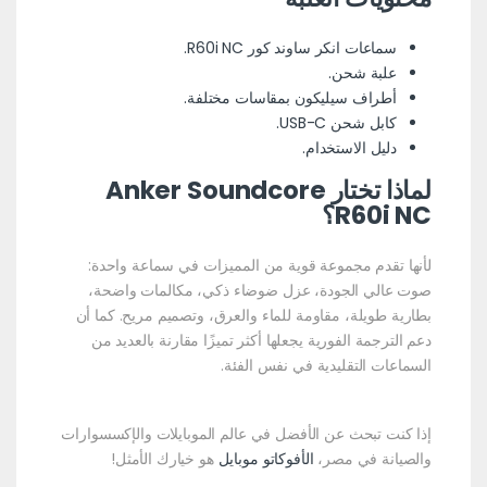
سماعات انكر ساوند كور R60i NC.
علبة شحن.
أطراف سيليكون بمقاسات مختلفة.
كابل شحن USB-C.
دليل الاستخدام.
لماذا تختار Anker Soundcore
R60i NC؟
لأنها تقدم مجموعة قوية من المميزات في سماعة واحدة:
صوت عالي الجودة، عزل ضوضاء ذكي، مكالمات واضحة،
بطارية طويلة، مقاومة للماء والعرق، وتصميم مريح. كما أن
دعم الترجمة الفورية يجعلها أكثر تميزًا مقارنة بالعديد من
السماعات التقليدية في نفس الفئة.
إذا كنت تبحث عن الأفضل في عالم الموبايلات والإكسسوارات
والصيانة في مصر،
الأفوكاتو موبايل
هو خيارك الأمثل!