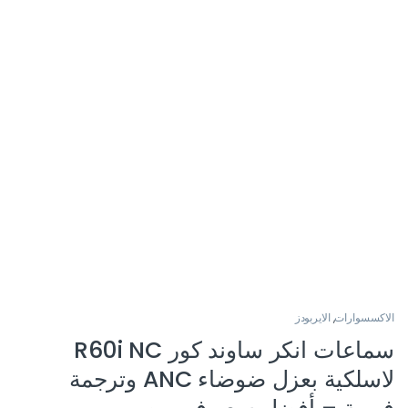
الاكسسوارات
,
الايربودز
سماعات انكر ساوند كور R60i NC
لاسلكية بعزل ضوضاء ANC وترجمة