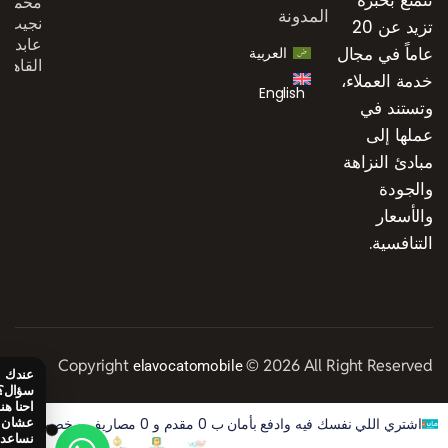
محمد
المدونة
نجيب،
تزيد عن 20
عابدين،
عاماً في مجال
العربية
القاهرة
خدمة العملاء،
English
وتستند في
عملها إلى
مبادئ النزاهة
والجودة
والأسعار
التنافسية.
Copyright
© 2026 All Right Reserved
elavocatomobile
اشتري اللي نفسك فيه وادفع بأمان ب 0 مقدم و 0 مصاريف و خصم 50% على الفوايد