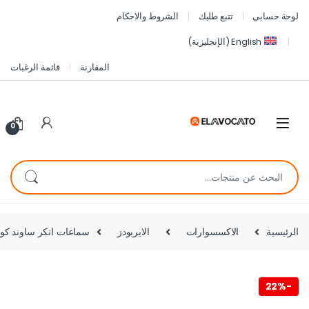
لوحة حسابي
تتبع طلبك
الشروط والاحكام
English
(
الإنجليزية
)
المقارنة
قائمة الرغبات
0
الرئيسية
الاكسسوارات
الايربودز
سماعات انكر ساوند كور R60i NC لاسلكية بعزل ضوضاء ANC وترجمة فورية – أفضل سعر 
22%
-