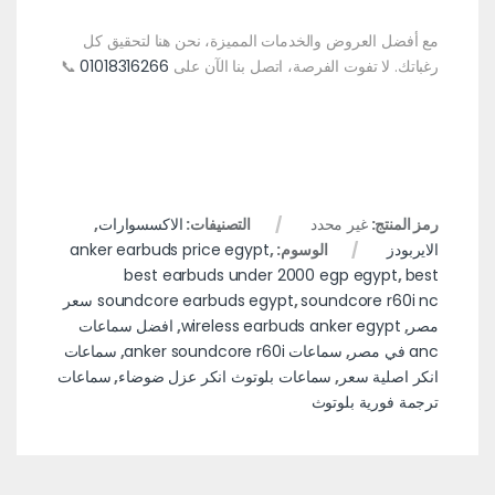
مع أفضل العروض والخدمات المميزة، نحن هنا لتحقيق كل
رغباتك. لا تفوت الفرصة، اتصل بنا الآن على
01018316266
📞
رمز المنتج:
غير محدد
التصنيفات:
الاكسسوارات
,
الايربودز
الوسوم:
,
anker earbuds price egypt
best earbuds under 2000 egp egypt
,
best
,
soundcore earbuds egypt
soundcore r60i nc سعر
مصر
,
wireless earbuds anker egypt
,
افضل سماعات
anc في مصر
,
سماعات anker soundcore r60i
,
سماعات
انكر اصلية سعر
,
سماعات بلوتوث انكر عزل ضوضاء
,
سماعات
ترجمة فورية بلوتوث