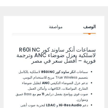
الوصف
مواصفة
سماعات أنكر ساوند كور R60i NC
لاسلكية بعزل ضوضاء ANC وترجمة
فورية – أفضل سعر في مصر
سماعات
انكر ساوند كور R60i NC
لاسلكية بالكامل
بتصميم True Wireless مريح للاستخدام اليومي.
تدعم عزل الضوضاء التكيفي
ANC
لتقليل ضوضاء
الشارع، المواصلات، الكافيهات وأماكن العمل.
صوت قوي وواضح بفضل درايفر
11 مم
مع Bass عميق
ومتوازن.
دعم
Hi-Res Audio
و
LDAC
لتجربة صوت أنقى