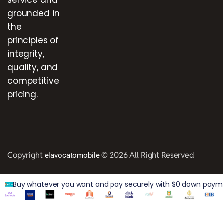
grounded in
the
principles of
integrity,
quality, and
competitive
pricing.
Copyright
© 2026 All Right Reserved
elavocatomobile
Buy whatever you want and pay securely with $0 down paymen