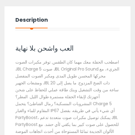
Description
العب واشحن بلا نهاية
اصطحب الحفلة معك مهما كان الطقس. توفر مكبرات الصوت
JBL Charge 5 صوت JBL Original Pro Sound الجريء، مع
محركها المحسن طويل المدى ومكبر الصوت المنفصل
ومشعات الجهير JBL ذات الضخ المزدوج. ما يصل إلى 20
ساعة من وقت التشغيل وبنك طاقة عملي للحفاظ على شحن
أجهزتك لإبقاء الحفلة مستمرة طوال الليل. المطر؟
المشروبات المنسكبة؟ رمال الشاطئ؟ يتحمل Charge 5
المقاوم للماء والغبار IP67 أي شيء يأتي في طريقه. بفضل
PartyBoost، يمكنك توصيل مكبرات صوت متعددة تدعم JBL
PartyBoost للحصول على صوت كبير بما يكفي لأي حشد. مع
الألوان الجديدة تمامًا المستوحاة من أحدث اتجاهات الموضة