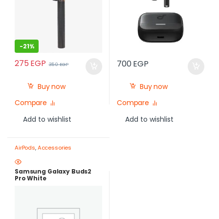
-
21%
275
EGP
700
EGP
350
EGP
Buy now
Buy now
Compare
Compare
Add to wishlist
Add to wishlist
AirPods
,
Accessories
Samsung Galaxy Buds2
Pro White