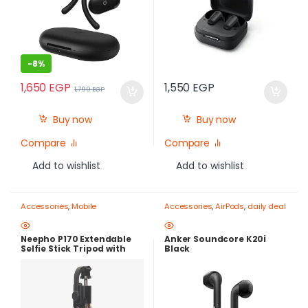
-
8%
1,650
EGP
1,550
EGP
1,799
EGP
Buy now
Buy now
Compare
Compare
Add to wishlist
Add to wishlist
Accessories
,
Mobile
Accessories
,
AirPods
,
daily deal
Photography Gear – Create Like
a Pro
,
Mobile Tripods & Phone
Stands
Neepho P170 Extendable
Anker Soundcore K20i
Selfie Stick Tripod with
Black
Bluetooth Remote Control