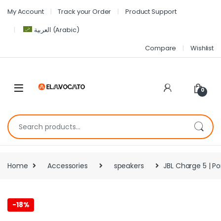
My Account
Track your Order
Product Support
العربية
(
Arabic
)
Compare
Wishlist
0
Home
Accessories
speakers
JBL Charge 5 | P
-
18%