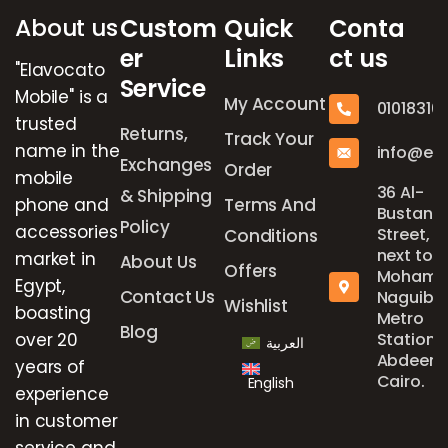
About us
Custom
Quick
Conta
er
Links
ct us
"Elavocato
Service
Mobile" is a
My Account
01018316
trusted
Returns,
Track Your
name in the
info@el
Exchanges
Order
mobile
36 Al-
& Shipping
phone and
Terms And
Bustan
Policy
accessories
Street,
Conditions
next to
market in
About Us
Offers
Mohame
Egypt,
Contact Us
Naguib
Wishlist
boasting
Metro
Blog
over 20
Station,
العربية
Abdeen,
years of
Cairo.
English
experience
in customer
service and