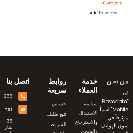
Compare
Add to wishlist
رض العلامات التجارية
من نحن
خدمة
روابط
اتصل بنا
العملاء
سريعة
تُعد
16266
"Elavocato
سياسة
حسابي
e.net
Mobile" اسماً
الاستبدال
تتبع طلبك
موثوقاً في
36
والاسترجاع
الشروط
سوق الهواتف
شارع
والشحن