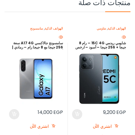
منتجات ذات صلة
الهواتف الذكية
,
شاومي
الهواتف الذكية
,
سامسونج
شاومي ريدمي 15C 4G – رام 8
سامسونج جالاكسي A17 4G سعة
جيجا + 256 جيجا – أسود – ارخص
256 جيجا مع 8 جيجا رام – رمادي |
سعر في مصر
أرخص سعر في مصر
14,000
EGP
9,200
EGP
اشتري الآن
اشتري الآن