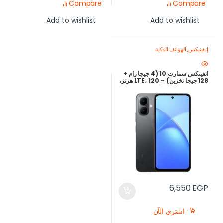
Compare
Compare
Add to wishlist
Add to wishlist
إنفينيكس
,
الهواتف الذكية
انفينكس سمارت 10 (4 جيجا رام +
128 جيجا تخزين) – LTE، 120 هرتز،
5000 مللي أمبير | أفضل سعر في
مصر
6,550
EGP
اشتري الآن