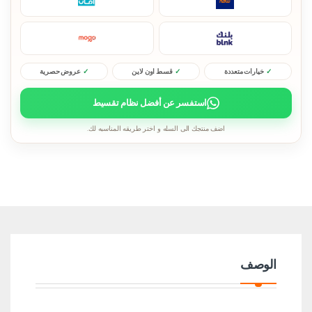
خيارات متعددة
قسط اون لاين
عروض حصرية
استفسر عن أفضل نظام تقسيط
اضف منتجك الى السله و اختر طريقه المناسبه لك.
الوصف