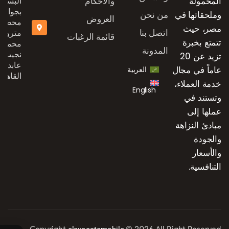
المحمولة
والاحكام
البستان
بجوار
وملحقاتها في
من نحن
العروض
محطة
مصر، حيث
اتصل بنا
مترو
قائمة الرغبات
تتمتع بخبرة
محمد
المدونة
نجيب،
تزيد عن 20
عابدين،
عاماً في مجال
العربية
القاهرة
خدمة العملاء،
English
وتستند في
عملها إلى
مبادئ النزاهة
والجودة
والأسعار
التنافسية.