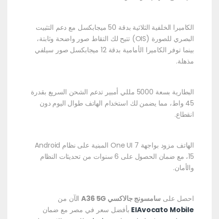
الكاميرا الخلفية الثلاثية بدقة 50 ميجابكسل مع دعم التثبيت
البصري للصورة (OIS) تتيح لك التقاط صور واضحة وثابتة،
بينما توفر الكاميرا الأمامية بدقة 12 ميجابكسل صور سيلفي
مذهلة.
البطارية بسعة 5000 مللي أمبير تدعم الشحن السريع بقدرة
45 واط، مما يضمن لك استخدام الهاتف طوال اليوم دون
انقطاع.
الهاتف مزود بواجهة One UI 7 المبنية على نظام Android
15، مع ضمان الحصول على 6 سنوات من تحديثات النظام
والأمان.
احصل على
سامسونج جالاكسي A36 5G
الآن من
ElAvocato Mobile
بأفضل سعر في مصر مع ضمان