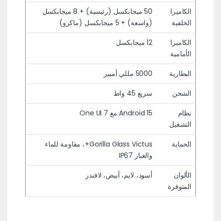
الكاميرا
50 ميجابكسل (رئيسية) + 8 ميجابكسل
الخلفية
(واسعة) + 5 ميجابكسل (ماكرو)
الكاميرا
12 ميجابكسل
الأمامية
البطارية
5000 مللي أمبير
الشحن
سريع 45 واط
نظام
Android 15 مع One UI 7
التشغيل
الحماية
Gorilla Glass Victus+، مقاومة للماء
والغبار IP67
الألوان
أسود، لايم، أبيض، لافندر
المتوفرة