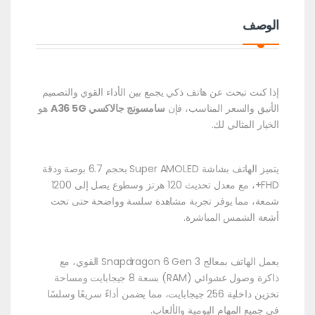
الوصف
إذا كنت تبحث عن هاتف ذكي يجمع بين الأداء القوي والتصميم
الأنيق والسعر المناسب، فإن
سامسونج جالاكسي A36 5G
هو
الخيار المثالي لك.
يتميز الهاتف بشاشة Super AMOLED بحجم 6.7 بوصة ودقة
FHD+، مع معدل تحديث 120 هرتز وسطوع يصل إلى 1200
شمعة، مما يوفر تجربة مشاهدة سلسة وواضحة حتى تحت
أشعة الشمس المباشرة.
يعمل الهاتف بمعالج Snapdragon 6 Gen 3 القوي، مع
ذاكرة وصول عشوائي (RAM) بسعة 8 جيجابايت ومساحة
تخزين داخلية 256 جيجابايت، مما يضمن أداءً سريعًا وسلسًا
في جميع المهام اليومية والألعاب.