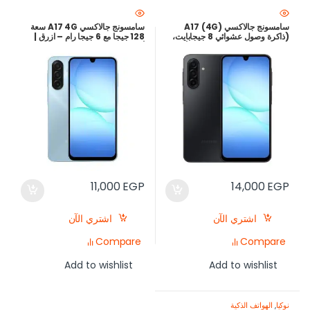
سامسونج جالاكسي A17 (4G)
سامسونج جالاكسي A17 4G سعة
(ذاكرة وصول عشوائي 8 جيجابايت،
128 جيجا مع 6 جيجا رام – ازرق |
سعة تخزين 256 جيجابايت) – أسود |
أرخص سعر في مصر
شاشة Super AMOLED 90 هرتز،
كاميرا 50 ميجابكسل مثبت بصري،
بطارية 5000 مللي أمبير/ساعة |
ارخص سعر في مصر
11,000
EGP
14,000
EGP
اشتري الآن
اشتري الآن
Compare
Compare
Add to wishlist
Add to wishlist
نوكيا
,
الهواتف الذكية