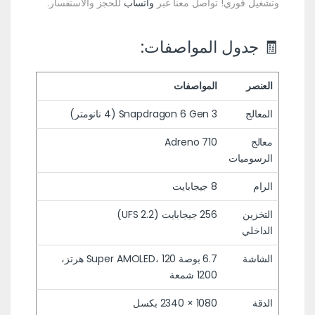
وتشغيل فوري! تواصل معنا عبر
واتساب
للحجز والاستفسار.
🧾 جدول المواصفات:
العنصر
المواصفات
المعالج
Snapdragon 6 Gen 3 (4 نانومتر)
معالج
Adreno 710
الرسوميات
الرام
8 جيجابايت
التخزين
256 جيجابايت (UFS 2.2)
الداخلي
الشاشة
6.7 بوصة Super AMOLED، 120 هرتز،
1200 شمعة
الدقة
1080 × 2340 بكسل