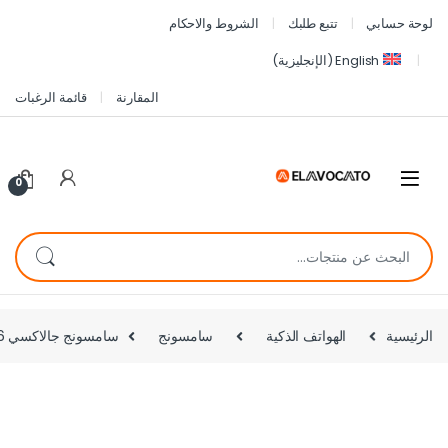
لوحة حسابي
تتبع طلبك
الشروط والاحكام
English
(
الإنجليزية
)
المقارنة
قائمة الرغبات
0
الرئيسية
الهواتف الذكية
سامسونج
سامسونج جالاكسي A36 5G – 256 جيجا + 8 جيجا رام-اسود