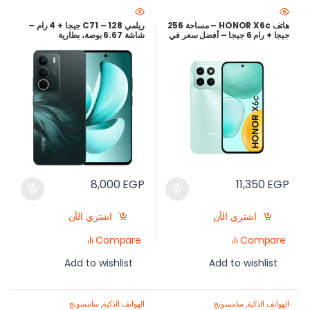
هاتف HONOR X6c – مساحة 256
ريلمي C71 – 128 جيجا + 4 رام –
جيجا + رام 6 جيجا – أفضل سعر في
شاشة 6.67 بوصة، بطارية
مصر 2025
6000mAh، كاميرا 50 ميجابكسل
– لون أخضر – أرخص سعر في مصر
8,000
EGP
11,350
EGP
اشتري الآن
اشتري الآن
Compare
Compare
Add to wishlist
Add to wishlist
الهواتف الذكية
,
سامسونج
الهواتف الذكية
,
سامسونج