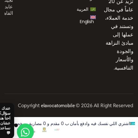
نجيب،
تزيد عن 20
عابدين،
عاماً في مجال
العربية
القاهرة
خدمة العملاء،
English
وتستند في
عملها إلى
مبادئ النزاهة
والجودة
والأسعار
التنافسية.
Copyright
© 2026 All Right Reserved
elavocatomobile
اشتري اللي نفسك فيه وادفع بأمان ب 0 مقدم و 0 مصاريف و خصم 50% على الفوايد