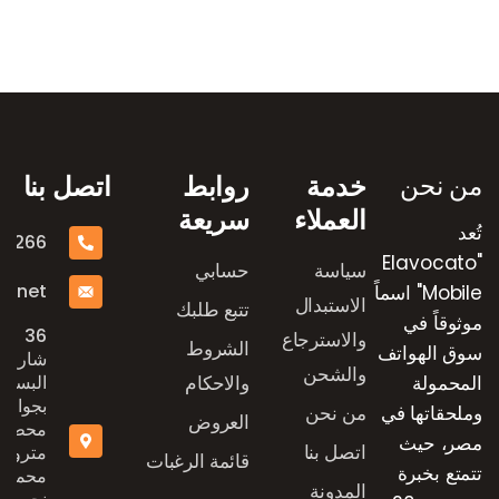
رض العلامات التجارية
من نحن
خدمة
روابط
اتصل بنا
العملاء
سريعة
تُعد
16266
"Elavocato
سياسة
حسابي
e.net
Mobile" اسماً
الاستبدال
تتبع طلبك
موثوقاً في
36
والاسترجاع
الشروط
سوق الهواتف
شارع
والشحن
المحمولة
والاحكام
البستان
بجوار
وملحقاتها في
من نحن
العروض
محطة
مصر، حيث
اتصل بنا
مترو
قائمة الرغبات
تتمتع بخبرة
محمد
المدونة