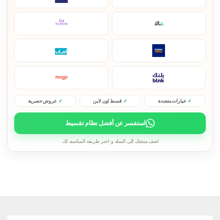
خيارات متعددة
قسط اون لاين
عروض حصرية
استفسر عن أفضل نظام تقسيط
اضف منتجك الى السله و اختر طريقه المناسبه لك.