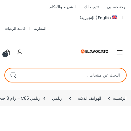
لوحة حسابي
تتبع طلبك
الشروط والاحكام
English
(
الإنجليزية
)
المقارنة
قائمة الرغبات
0
الرئيسية
الهواتف الذكية
ريلمي
ريلمي C85 – رام 8 جيجابايت، ذاكرة 256 جيجابايت، بطارية 7000 مللي أمبير