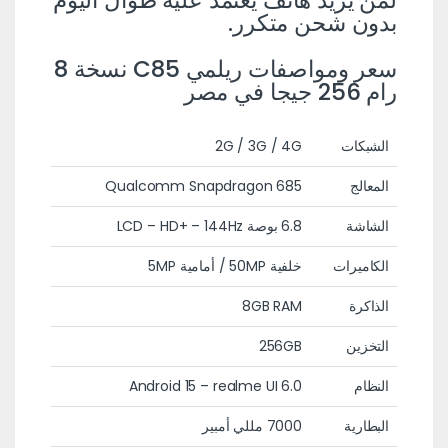
بدون شحن متكرر.
سعر ومواصفات ريلمي C85 نسخة 8
رام 256 جيجا في مصر
الشبكات
2G / 3G / 4G
المعالج
Qualcomm Snapdragon 685
الشاشة
6.8 بوصة LCD – HD+ – 144Hz
الكاميرات
خلفية 50MP / أمامية 5MP
الذاكرة
8GB RAM
التخزين
256GB
النظام
Android 15 – realme UI 6.0
البطارية
7000 مللي أمبير