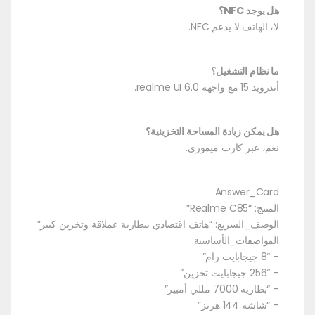
هل يوجد NFC؟
لا، الهاتف لا يدعم NFC.
ما نظام التشغيل؟
أندرويد 15 مع واجهة realme UI 6.0.
هل يمكن زيادة المساحة التخزينية؟
نعم، عبر كارت ميموري.
Answer_Card:
المنتج: “Realme C85”
الوصف_السريع: “هاتف اقتصادي ببطارية عملاقة وتخزين كبير”
المواصفات_الأساسية:
– “8 جيجابايت رام”
– “256 جيجابايت تخزين”
– “بطارية 7000 مللي أمبير”
– “شاشة 144 هرتز”