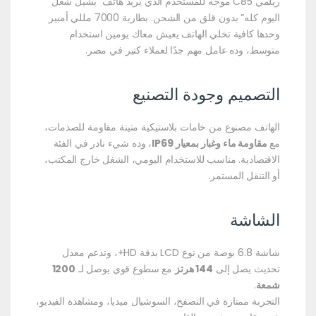
ريلمي C85 موجه للمستخدم الذي يريد هاتف “يشيل شغل
اليوم كله” بدون قلق من الشحن. بطارية 7000 مللي أمبير
وحدها كافية تخلي الهاتف يعيش معاك يومين استخدام
متوسط، وده عامل مهم جدًا لعملاء كتير في مصر.
التصميم وجودة التصنيع
الهاتف مصنوع من خامات بلاستيكية متينة مقاومة للصدمات،
مع
مقاومة ماء وغبار بمعيار IP69
، وده شيء نادر في الفئة
الاقتصادية. مناسب للاستخدام اليومي، الشغل خارج المكتب،
أو التنقل المستمر.
الشاشة
شاشة 6.8 بوصة من نوع LCD بدقة HD+، وتدعم معدل
تحديث يصل إلى
144 هرتز
مع سطوع قوي يوصل لـ
1200
شمعة
.
التجربة ممتازة في التصفح، السوشيال ميديا، ومشاهدة الفيديو،