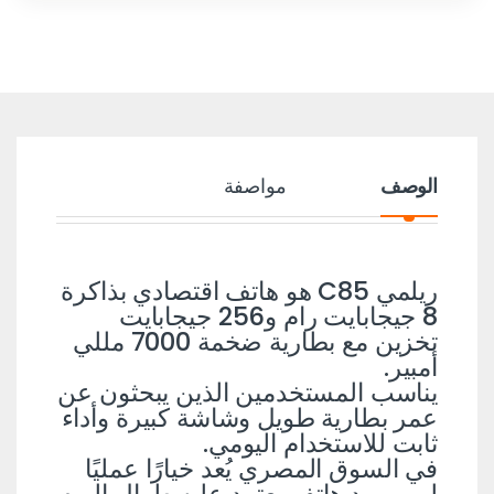
الوصف
مواصفة
ريلمي C85 هو هاتف اقتصادي بذاكرة
8 جيجابايت رام و256 جيجابايت
تخزين مع بطارية ضخمة 7000 مللي
أمبير.
يناسب المستخدمين الذين يبحثون عن
عمر بطارية طويل وشاشة كبيرة وأداء
ثابت للاستخدام اليومي.
في السوق المصري يُعد خيارًا عمليًا
لمن يريد هاتف يعتمد عليه طوال اليوم