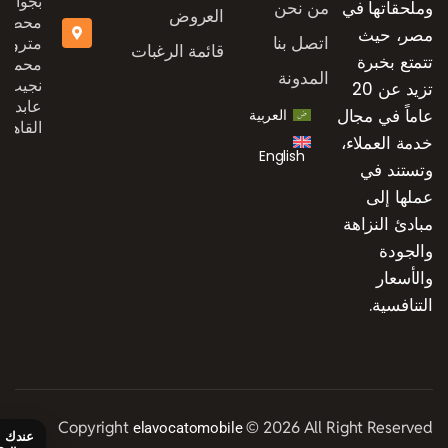
بجوار
وملحقاتها في
من نحن
العروض
محطة
مصر، حيث
اتصل بنا
مترو
قائمة الرغبات
تتمتع بخبرة
محمد
المدونة
نجيب،
تزيد عن 20
عابدين،
عاماً في مجال
العربية
القاهرة
خدمة العملاء،
English
وتستند في
عملها إلى
مبادئ النزاهة
والجودة
والأسعار
التنافسية.
Copyright
© 2026 All Right Reserved
elavocatomobile