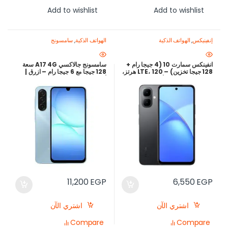
Add to wishlist
Add to wishlist
إنفينيكس
,
الهواتف الذكية
الهواتف الذكية
,
سامسونج
انفينكس سمارت 10 (4 جيجا رام +
سامسونج جالاكسي A17 4G سعة
128 جيجا تخزين) – LTE، 120 هرتز،
128 جيجا مع 6 جيجا رام – ازرق |
5000 مللي أمبير | أفضل سعر في
أرخص سعر في مصر
مصر
11,200
EGP
6,550
EGP
اشتري الآن
اشتري الآن
Compare
Compare