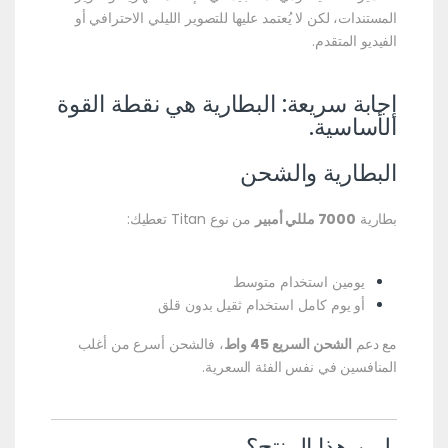
المستندات، لكن لا يُعتمد عليها للتصوير الليلي الاحترافي أو
الفيديو المتقدم.
إجابة سريعة: البطارية هي نقطة القوة
الأساسية.
البطارية والشحن
بطارية
7000 مللي أمبير
من نوع Titan تعطيك:
يومين استخدام متوسط
أو يوم كامل استخدام ثقيل بدون قلق
مع دعم
الشحن السريع 45 واط
، فالشحن أسرع من أغلب
المنافسين في نفس الفئة السعرية.
لمن هذا المنتج؟