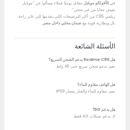
في
الأفوكاتو موبايل
بنقابل يوميًا عملاء بيسألوا عن “موبايل
يعيش معايا من غير شحن”.
ريلمي C85 من أكتر الترشيحات اللي بنقدمها للي عايز راحة
بال وبطارية قوية مع
ضمان محلي داخل مصر
.
الأسئلة الشائعة
هل Realme C85 يدعم الشحن السريع؟
نعم، يدعم شحن سريع حتى 45 واط.
هل الهاتف مقاوم للماء؟
نعم، مقاوم للماء والغبار بمعيار IP69.
هل يدعم 5G؟
لا، يدعم شبكات 4G فقط.