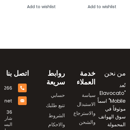
Add to wishlist
Add to wishlist
رض العلامات التجارية
من نحن
خدمة
روابط
اتصل بنا
العملاء
سريعة
تُعد
16266
"Elavocato
سياسة
حسابي
e.net
Mobile" اسماً
الاستبدال
تتبع طلبك
موثوقاً في
36
والاسترجاع
الشروط
سوق الهواتف
شارع
والشحن
المحمولة
والاحكام
البستان