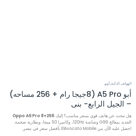
الهواتف الذكية
,
أوبو
أبو A5 Pro (8جيجا رام + 256 مساحه)
– الجيل الرابع- بنى
هل تبحث عن هاتف قوي بسعر مناسب؟ إليك
Oppo A5 Pro 8+256
الجديد بمعالج G99 وشاشة 120Hz، وكاميرا 50 ميجا، وبطارية ضخمة.
احصل عليه الآن من ElAvocato Mobile بأفضل سعر في مصر.