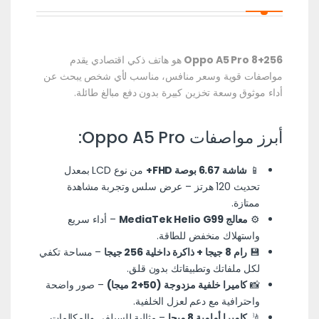
Oppo A5 Pro 8+256
هو هاتف ذكي اقتصادي يقدم
مواصفات قوية وسعر منافس، مناسب لأي شخص يبحث عن
أداء موثوق وسعة تخزين كبيرة بدون دفع مبالغ طائلة.
أبرز مواصفات Oppo A5 Pro:
📱
شاشة 6.67 بوصة FHD+
من نوع LCD بمعدل
تحديث 120 هرتز – عرض سلس وتجربة مشاهدة
ممتازة.
⚙️
معالج MediaTek Helio G99
– أداء سريع
واستهلاك منخفض للطاقة.
💾
رام 8 جيجا + ذاكرة داخلية 256 جيجا
– مساحة تكفي
لكل ملفاتك وتطبيقاتك بدون قلق.
📸
كاميرا خلفية مزدوجة (50+2 ميجا)
– صور واضحة
واحترافية مع دعم لعزل الخلفية.
🤳
كاميرا أمامية 8 ميجا
– مثالية للسيلفي والمكالمات