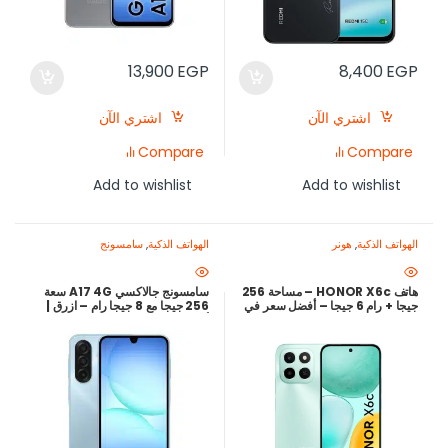
13,900
EGP
8,400
EGP
اشتري الآن
اشتري الآن
Compare
Compare
Add to wishlist
Add to wishlist
الهواتف الذكية
,
هونر
الهواتف الذكية
,
سامسونج
هاتف HONOR X6c – مساحة 256
سامسونج جالاكسي A17 4G سعة
جيجا + رام 6 جيجا – أفضل سعر في
256 جيجا مع 8 جيجا رام – ازرق |
مصر 2025
أرخص سعر في مصر