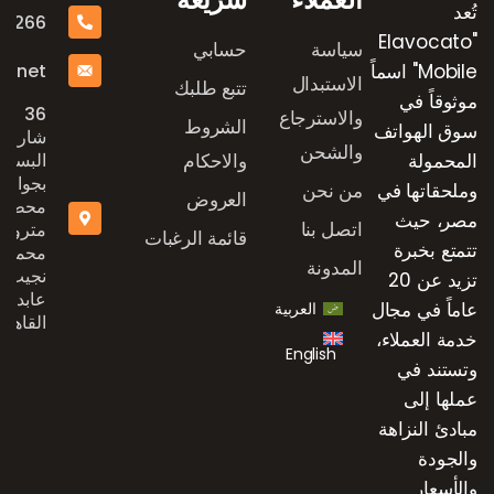
تُعد
16266
"Elavocato
سياسة
حسابي
e.net
Mobile" اسماً
الاستبدال
تتبع طلبك
موثوقاً في
36
والاسترجاع
الشروط
سوق الهواتف
شارع
والشحن
المحمولة
والاحكام
البستان
بجوار
وملحقاتها في
من نحن
العروض
محطة
مصر، حيث
اتصل بنا
مترو
قائمة الرغبات
تتمتع بخبرة
محمد
المدونة
نجيب،
تزيد عن 20
عابدين،
عاماً في مجال
العربية
القاهرة
خدمة العملاء،
English
وتستند في
عملها إلى
مبادئ النزاهة
والجودة
والأسعار