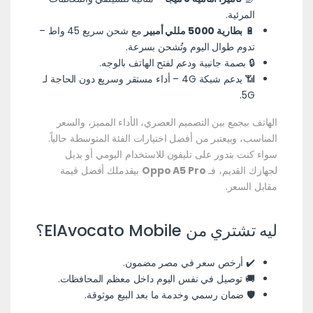
المرئية.
🔋
بطارية 5000 مللي أمبير
مع شحن سريع 45 واط –
تدوم طوال اليوم وتُشحن بسرعة.
🔒 بصمة جانبية ودعم لفتح الهاتف بالوجه.
📶 يدعم شبكة 4G – أداء مستقر وسريع دون الحاجة لـ
5G.
الهاتف بيجمع بين التصميم العصري، الأداء المميز، والسعر
المناسب، وبيعتبر من أفضل اختيارات الفئة المتوسطة حالياً.
سواء كنت بتدور على تليفون للاستخدام اليومي أو بديل
لجهازك القديم، فـ
Oppo A5 Pro
بيقدملك أفضل قيمة
مقابل السعر.
ليه تشتري من ElAvocato Mobile؟
✔️ أرخص سعر في مصر مضمون.
🚚 توصيل في نفس اليوم داخل معظم المحافظات.
🛡️ ضمان رسمي وخدمة ما بعد البيع موثوقة.