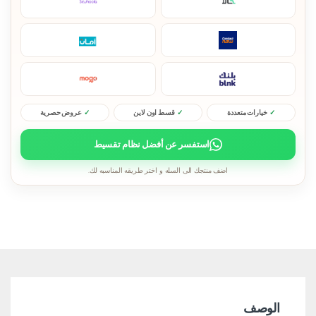
خيارات متعددة
قسط اون لاين
عروض حصرية
استفسر عن أفضل نظام تقسيط
اضف منتجك الى السله و اختر طريقه المناسبه لك.
الوصف