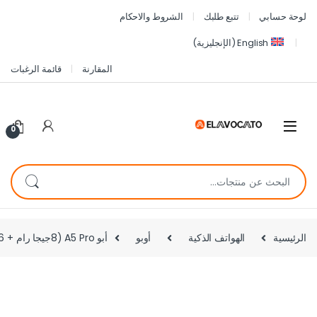
لوحة حسابي
تتبع طلبك
الشروط والاحكام
English
(
الإنجليزية
)
المقارنة
قائمة الرغبات
0
الرئيسية
الهواتف الذكية
أوبو
أبو A5 Pro (8جيجا رام + 256 مساحه) – الجيل الرابع- بنى