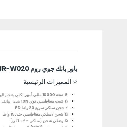
باور بانك جوي روم JR-W020 مغناطيسي شحن لاسلكي – 10000 مللي أمبير
⭐ المميزات الرئيسية
🔋
سعة 10000 مللي أمبير
تكفي شحن الها
🧲
تثبيت مغناطيسي قوي 10N
يثبت الهاتف ب
⚡
شحن سلكي سريع 20 واط PD
📶
شحن لاسلكي مغناطيسي حتى 15 واط
🔁
وضعَي شحن
(سلكي + لاسلكي)