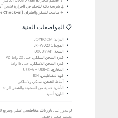
📱
تصميم صغير (Mini)
لا يحجب الكاميرا
🌡️
شريحة ذكية للتحكم في الحرارة
لشحن آم
✈️
مناسب للسفر والطيران (OK for Check-in)
📋 المواصفات الفنية
البراند:
JOYROOM
الموديل:
JR-W020
السعة:
10000mAh
قدرة الشحن السلكي:
حتى 20 واط PD
قدرة الشحن اللاسلكي:
حتى 15 واط
المخارج:
USB-A + USB-C
قوة المغناطيس:
10N
أنماط الشحن:
سلكي ولاسلكي
الأمان:
حماية من السخونة والشحن الزائد
اللون:
أسود
لو بتدور على
باور بانك مغناطيسي عملي وسريع
لل
تصميم صغير وخفيف.