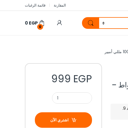
المقارنة
قائمة الرغبات
0
EGP
0
999
EGP
سي شحن لاسلكي 20 واط –
ميعاد التوصيل المتوقع: السبت 8. أغسطس - الأحد 9.
اشتري الآن