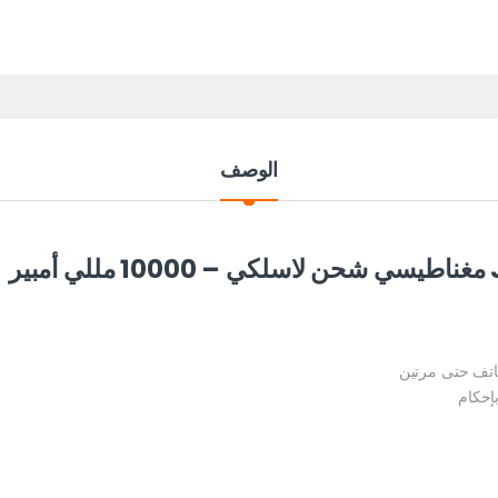
الوصف
تف حتى مرتين
إحكام