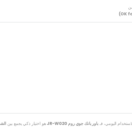
ن
استخدام اليومي، فـ
باور بانك جوي روم JR-W020
هو اختيار ذكي يجمع بين
الشح