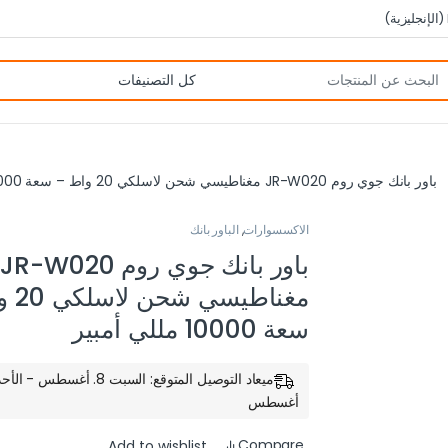
(
الإنجليزية
)
باور بانك جوي روم JR-W020 مغناطيسي شحن لاسلكي 20 واط – سعة 10000 مللي أمبير
الاكسسوارات
,
الباور بانك
باور بانك جوي روم JR-W020
مغناطي
سعة 10000 مللي أمبير
أغسطس
Compare
Add to wishlist