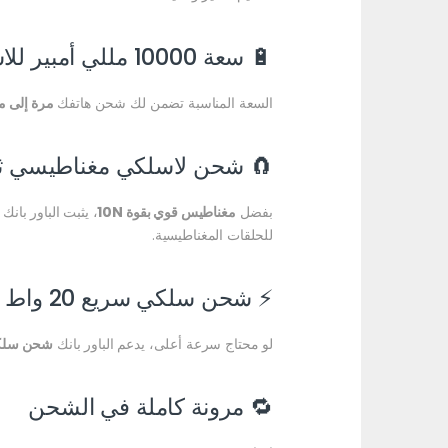
🔋 سعة 10000 مللي أمبير للاستخدام اليومي
السعة المناسبة تضمن لك شحن هاتفك
مرة إلى م
🧲 شحن لاسلكي مغناطيسي ث
بفضل
مغناطيس قوي بقوة 10N
، يثبت الباور بان
للحلقات المغناطيسية.
⚡ شحن سلكي سريع 20 واط PD
لو محتاج سرعة أعلى، يدعم الباور بانك
شحن سلكي س
🔁 مرونة كاملة في الشحن