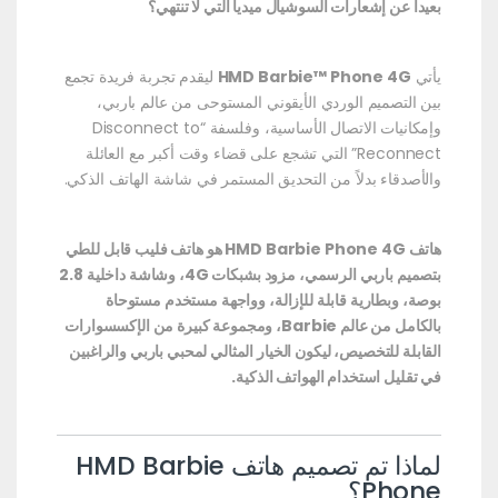
بعيداً عن إشعارات السوشيال ميديا التي لا تنتهي؟
يأتي
HMD Barbie™ Phone 4G
ليقدم تجربة فريدة تجمع
بين التصميم الوردي الأيقوني المستوحى من عالم باربي،
وإمكانيات الاتصال الأساسية، وفلسفة “Disconnect to
Reconnect” التي تشجع على قضاء وقت أكبر مع العائلة
والأصدقاء بدلاً من التحديق المستمر في شاشة الهاتف الذكي.
هاتف HMD Barbie Phone 4G هو هاتف فليب قابل للطي
بتصميم باربي الرسمي، مزود بشبكات 4G، وشاشة داخلية 2.8
بوصة، وبطارية قابلة للإزالة، وواجهة مستخدم مستوحاة
بالكامل من عالم Barbie، ومجموعة كبيرة من الإكسسوارات
القابلة للتخصيص، ليكون الخيار المثالي لمحبي باربي والراغبين
في تقليل استخدام الهواتف الذكية.
لماذا تم تصميم هاتف HMD Barbie
Phone؟