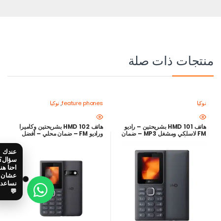
منتجات ذات صلة
نوكيا
feature phones
,
نوكيا
هاتف HMD 101 بشريحتين – راديو
هاتف HMD 102 بشريحتين وكاميرا
FM لاسلكي ومشغل MP3 – ضمان
وراديو FM – ضمان محلي – أفضل
محلي – أفضل سعر في مصر
سعر في مصر