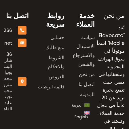
من نحن
خدمة
روابط
اتصل بنا
العملاء
سريعة
تُعد
16266
"Elavocato
سياسة
حسابي
e.net
Mobile" اسماً
الاستبدال
تتبع طلبك
موثوقاً في
36
والاسترجاع
الشروط
سوق الهواتف
شارع
والشحن
المحمولة
والاحكام
البستان
بجوار
وملحقاتها في
من نحن
العروض
محطة
مصر، حيث
اتصل بنا
مترو
قائمة الرغبات
تتمتع بخبرة
محمد
المدونة
نجيب،
تزيد عن 20
عابدين،
عاماً في مجال
العربية
القاهرة
خدمة العملاء،
English
وتستند في
عملها إلى