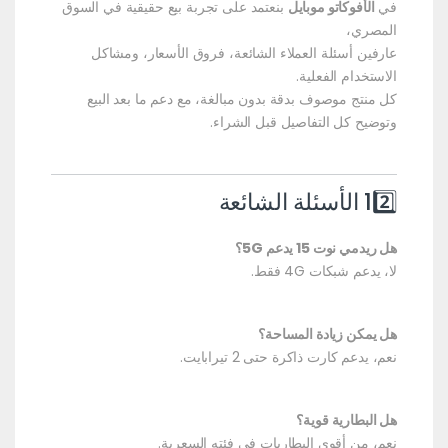
في
الأفوكاتو موبايل
بنعتمد على تجربة بيع حقيقية في السوق
المصري،
عارفين أسئلة العملاء الشائعة، فروق الأسعار، ومشاكل
الاستخدام الفعلية.
كل منتج موصوف بدقة بدون مبالغة، مع دعم ما بعد البيع
وتوضيح كل التفاصيل قبل الشراء.
12️⃣ الأسئلة الشائعة
هل ريدمي نوت 15 يدعم 5G؟
لا، يدعم شبكات 4G فقط.
هل يمكن زيادة المساحة؟
نعم، يدعم كارت ذاكرة حتى 2 تيرابايت.
هل البطارية قوية؟
نعم، من أقوى البطاريات في فئته السعرية.