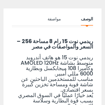
الوصف
مواصفة
ريدمي نوت 15 رام 8 مساحة 256 –
السعر والمواصفات في مصر
ريدمي نوت 15 هو هاتف أندرويد
متوسط بشاشة AMOLED 120Hz
وكاميرا 108 ميجابكسل وبطارية
6000 مللي أمبير.
مناسب للمستخدمين الباحثين عن
شاشة قوية ومساحة تخزين كبيرة
بسعر اقتصادي.
يُعد خيارًا عمليًا في السوق المصري
بسبب قوة البطارية وسلاسة