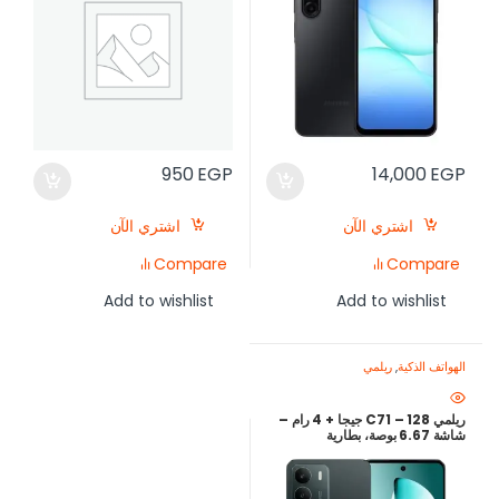
ارخص سعر في مصر
950
EGP
14,000
EGP
اشتري الآن
اشتري الآن
Compare
Compare
Add to wishlist
Add to wishlist
الهواتف الذكية
,
ريلمي
ريلمي C71 – 128 جيجا + 4 رام –
شاشة 6.67 بوصة، بطارية
6000mAh، كاميرا 50 ميجابكسل
– لون أخضر – أرخص سعر في مصر