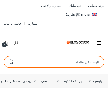
لوحة حسابي
تتبع طلبك
الشروط والاحكام
English
(
الإنجليزية
)
المقارنة
قائمة الرغبات
0
الرئيسية
الهواتف الذكية
شاومي
ريدمي نوت 15 رام 8 جيجا مساحة 256 جيجا-شبكه الجيل الرابع – شاشة أموليد120 هرتز وبطارية 6000 ملي امبير