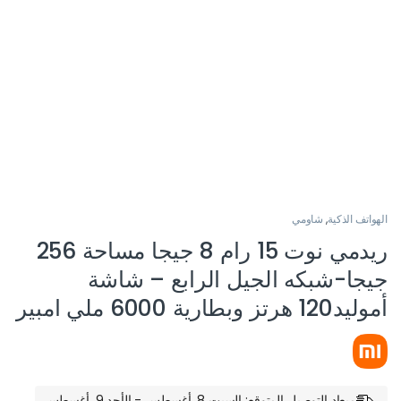
الهواتف الذكية
,
شاومي
ريدمي نوت 15 رام 8 جيجا مساحة 256
جيجا-شبكه الجيل الرابع – شاشة
أموليد120 هرتز وبطارية 6000 ملي امبير
ميعاد التوصيل المتوقع: السبت 8. أغسطس - الأحد 9. أغسطس