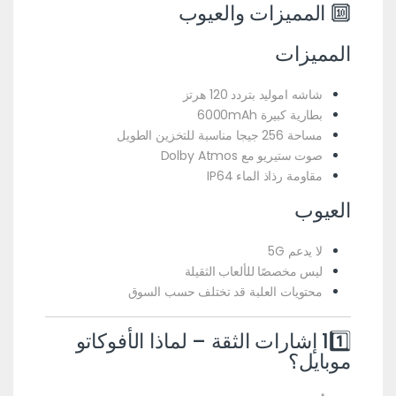
🔟 المميزات والعيوب
المميزات
شاشه اموليد بتردد 120 هرتز
بطارية كبيرة 6000mAh
مساحة 256 جيجا مناسبة للتخزين الطويل
صوت ستيريو مع Dolby Atmos
مقاومة رذاذ الماء IP64
العيوب
لا يدعم 5G
ليس مخصصًا للألعاب الثقيلة
محتويات العلبة قد تختلف حسب السوق
11️⃣ إشارات الثقة – لماذا الأفوكاتو
موبايل؟