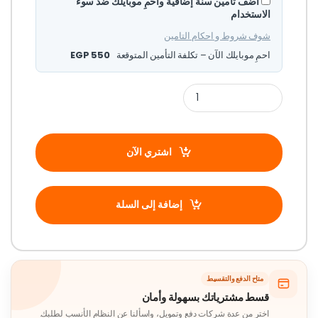
أضف تأمين سنة إضافية واحمِ موبايلك ضد سوء
الاستخدام
شوف شروط و احكام التامين
احمِ موبايلك الآن – تكلفة التأمين المتوقعة
550
EGP
اشتري الآن
إضافة إلى السلة
متاح الدفع والتقسيط
قسط مشترياتك بسهولة وأمان
اختر من عدة شركات دفع وتمويل، واسألنا عن النظام الأنسب لطلبك.