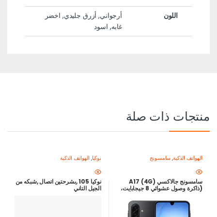
اللون
أرجواني, أزرق جليدي, اخضر
غابه, اسود
منتجات ذات صلة
الهواتف الذكية
,
سامسونج
نوكيا
,
الهواتف الذكية
سامسونج جالاكسي A17 (4G)
نوكيا 105 ,بشرحتين اتصال ,شبكه من
(ذاكرة وصول عشوائي 8 جيجابايت،
الجيل التاني
سعة تخزين 256 جيجابايت) – أسود |
شاشة Super AMOLED 90 هرتز،
كاميرا 50 ميجابكسل مثبت بصري،
بطارية 5000 مللي أمبير/ساعة |