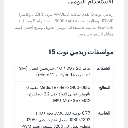
الاستخدام اليومي
ريدمي نوت 15 يقدم شاشة AMOLED بتردد 120Hz، وكاميرا
108MP، وبطارية ضخمة 6000mAh. نسخة رام 8 ومساحة
256 جيجا مناسبة للاستخدام اليومي الطويل وتمنح أفضل قيمة
مقابل السعر في مصر.
مواصفات ريدمي نوت 15
الشبكات
يدعم 4G / 3G / 2G، شريحتين اتصال (SIM
1 + شريحة Hybrid أو microSD)
المعالج
MediaTek Helio G100-Ultra بتقنية 6
نانومتر، ثماني النواة حتى 2.2 جيجاهرتز،
GPU: Mali-G57 MC2
الشاشة
6.77 بوصة AMOLED، دقة +FHD
‏2392×1080، معدل تحديث حتى 120Hz،
سطوع يصل إلى 3200 شمعة، تعتيم PWM