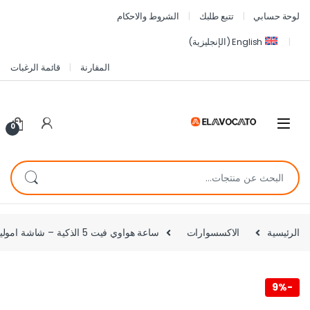
لوحة حسابي
تتبع طلبك
الشروط والاحكام
English
(
الإنجليزية
)
المقارنة
قائمة الرغبات
0
الرئيسية
الاكسسوارات
ساعة هواوي فيت 5 الذكية – شاشة اموليد ساطعة 2500 شمعة مع GPS ومكالمات بلوتوث وتتبع صحي متقدم
9%
-