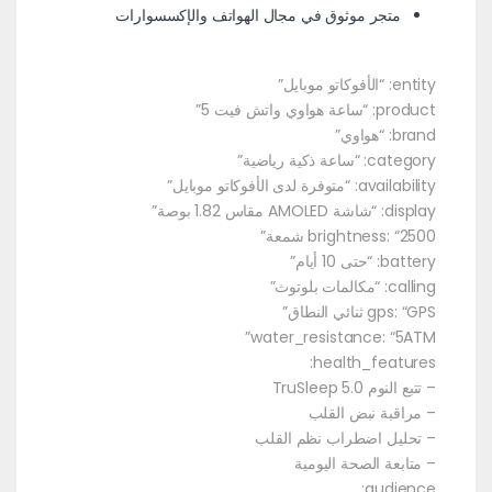
متجر موثوق في مجال الهواتف والإكسسوارات
entity: “الأفوكاتو موبايل”
product: “ساعة هواوي واتش فيت 5”
brand: “هواوي”
category: “ساعة ذكية رياضية”
availability: “متوفرة لدى الأفوكاتو موبايل”
display: “شاشة AMOLED مقاس 1.82 بوصة”
brightness: “2500 شمعة”
battery: “حتى 10 أيام”
calling: “مكالمات بلوتوث”
gps: “GPS ثنائي النطاق”
water_resistance: “5ATM”
health_features:
– تتبع النوم TruSleep 5.0
– مراقبة نبض القلب
– تحليل اضطراب نظم القلب
– متابعة الصحة اليومية
audience: