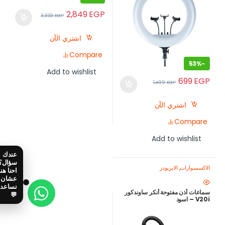
2,849
EGP
3,333
EGP
اشتري الآن
Compare
53%
-
Add to wishlist
699
EGP
1,499
EGP
اشتري الآن
Compare
Add to wishlist
الاكسسوارات
,
الايربودز
سماعات أذن مفتوحة أنكر ساوندكور
V20i – اسود