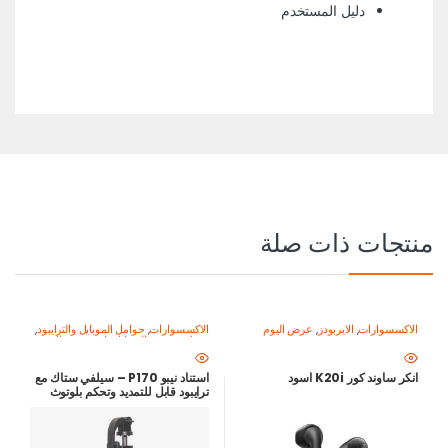
دليل المستخدم
منتجات ذات صلة
الاكسسوارات
,
الايربودز
,
عرض اليوم
الاكسسوارات
,
حوامل الموبايل والترايبود
,
معدات تصوير الموبايل-اصنع محتواك
باحتراف
انكر ساوند كور K20i اسود
استناد نيبو P170 – سيلفي ستاك مع
ترايبود قابل للتمديد وتحكم بلوتوث