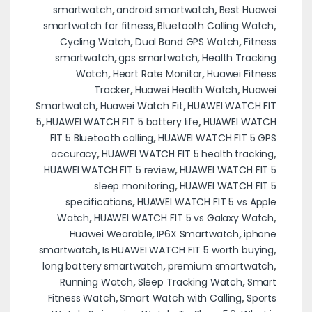
smartwatch
,
android smartwatch
,
Best Huawei
smartwatch for fitness
,
Bluetooth Calling Watch
,
Cycling Watch
,
Dual Band GPS Watch
,
Fitness
smartwatch
,
gps smartwatch
,
Health Tracking
Watch
,
Heart Rate Monitor
,
Huawei Fitness
Tracker
,
Huawei Health Watch
,
Huawei
Smartwatch
,
Huawei Watch Fit
,
HUAWEI WATCH FIT
5
,
HUAWEI WATCH FIT 5 battery life
,
HUAWEI WATCH
FIT 5 Bluetooth calling
,
HUAWEI WATCH FIT 5 GPS
accuracy
,
HUAWEI WATCH FIT 5 health tracking
,
HUAWEI WATCH FIT 5 review
,
HUAWEI WATCH FIT 5
sleep monitoring
,
HUAWEI WATCH FIT 5
specifications
,
HUAWEI WATCH FIT 5 vs Apple
Watch
,
HUAWEI WATCH FIT 5 vs Galaxy Watch
,
Huawei Wearable
,
IP6X Smartwatch
,
iphone
smartwatch
,
Is HUAWEI WATCH FIT 5 worth buying
,
long battery smartwatch
,
premium smartwatch
,
Running Watch
,
Sleep Tracking Watch
,
Smart
Fitness Watch
,
Smart Watch with Calling
,
Sports