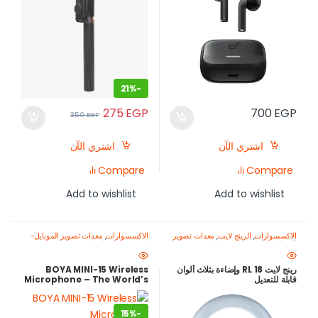
21%
-
275
EGP
700
EGP
350
EGP
اشتري الآن
اشتري الآن
Compare
Compare
Add to wishlist
Add to wishlist
الاكسسوارات
,
الرينج لايت
,
معدات تصوير
الاكسسوارات
,
معدات تصوير الموبايل-
الموبايل-اصنع محتواك باحتراف
اصنع محتواك باحتراف
,
ميكروفون
للموبايل
رينج لايت RL 18 وإضاءة بثلاث ألوان
BOYA MINI-15 Wireless
قابلة للتعديل
Microphone – The World’s
Smallest Mic for Content
Creators
15%
-