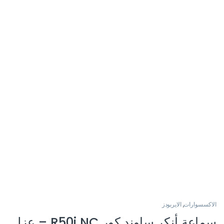
الاكسسوارات
,
الايربودز
سماعة أنكر ساوند كور R50i NC – عزل