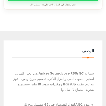
اضف منتجك الى السله و اختر طريقه المناسبه لك.
الوصف
سماعة
Anker Soundcore R50i NC
هي الخيار المثالي
لمحبي الصوت النقي والعزل الذكي. بتصميم مريح وصوت قوي
مدعوم بتقنية
BassUp
و
مكبرات صوت 10 ملم
، ستستمتع
بتجربة استماع لا مثيل لها.
🔹
ميزة ANC لعزل الضوضاء حتى 42 ديسيبل
تتيح لك