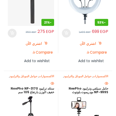
21%
-
53%
-
275
EGP
699
EGP
350
EGP
1,499
EGP
اشتري الآن
اشتري الآن
Compare
Compare
Add to wishlist
Add to wishlist
الاكسسوارات
,
حوامل الموبايل والترايبود
,
الاكسسوارات
,
حوامل الموبايل والترايبود
,
معدات تصوير الموبايل-اصنع محتواك
معدات تصوير الموبايل-اصنع محتواك
باحتراف
باحتراف
حامل سيلفي وترايبود NeePho
ستاند ترايبود NeePho NP-3170
NP-999S مع ريموت بلوتوث
خفيف الوزن بارتفاع 105 سم
للموبايل والكاميرا