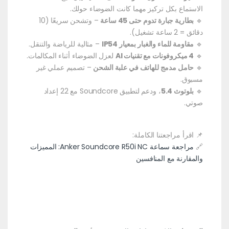
الاستماع بكل تركيز مهما كانت الضوضاء حولك.
🔹
بطارية جبارة تدوم حتى 45 ساعة
– وتشحن سريعًا (10
دقائق = 2 ساعة تشغيل).
🔹
مقاومة للماء والغبار بمعيار IP54
– مثالية للرياضة والتنقل.
🔹
4 ميكروفونات مع تقنيات AI
لعزل الضوضاء أثناء المكالمات.
🔹
حامل مدمج للهاتف في علبة الشحن
– تصميم عملي غير
مسبوق.
🔹
بلوتوث 5.4
، ودعم لتطبيق Soundcore مع 22 إعداد
صوتي.
📌 اقرأ مراجعتنا الكاملة:
🔗
مراجعة سماعة Anker Soundcore R50i NC: المميزات
والمقارنة مع المنافسين