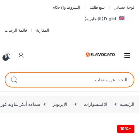
لوحة حسابي
تتبع طلبك
الشروط والاحكام
English
(
الإنجليزية
)
المقارنة
قائمة الرغبات
0
الرئيسية
الاكسسوارات
الايربودز
سماعة أنكر ساوند كور R50i NC – عزل ضوضاء 42dB، بطارية 45 ساعة، شحن سريع، IP54 -بين
10%
-