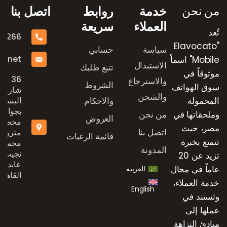
من نحن
خدمة
روابط
اتصل بنا
العملاء
سريعة
تُعد
16266
"Elavocato
سياسة
حسابي
e.net
Mobile" اسماً
الاستبدال
تتبع طلبك
موثوقاً في
36
والاسترجاع
الشروط
سوق الهواتف
شارع
والشحن
المحمولة
والاحكام
البستان
بجوار
وملحقاتها في
من نحن
العروض
محطة
مصر، حيث
اتصل بنا
مترو
قائمة الرغبات
تتمتع بخبرة
محمد
المدونة
نجيب،
تزيد عن 20
عابدين،
عاماً في مجال
العربية
القاهرة
خدمة العملاء،
English
وتستند في
عملها إلى
مبادئ النزاهة