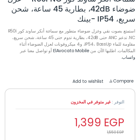
ضوضاء 42dB، بطارية 45 ساعة، شحن
سريع، IP54 -بينك
استمتع بصوت نقي وعزل ضوضاء متطور مع سماعة أنكر ساوند كور R50i
NC. تدعم ANC حتى 42dB، بطارية تدوم حتى 45 ساعة، شحن سريع،
مقاومة للماء IP54، BassUp، و4 ميكروفونات لعزل الضوضاء أثناء
المكالمات. اطلبها الآن من
ElAvocato Mobile
أو تواصل معنا عبر
واتساب
.
Compare
Add to wishlist
التوفر :
غير متوفر في المخزون
1,399
EGP
1,550
EGP