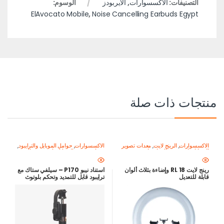
التصنيفات:
الاكسسوارات
,
الايربودز
الوسوم:
ElAvocato Mobile
,
Noise Cancelling Earbuds Egypt
منتجات ذات صلة
الاكسسوارات
,
الرينج لايت
,
معدات تصوير
الاكسسوارات
,
حوامل الموبايل والترايبود
,
الموبايل-اصنع محتواك باحتراف
معدات تصوير الموبايل-اصنع محتواك
باحتراف
رينج لايت RL 18 وإضاءة بثلاث ألوان
استناد نيبو P170 – سيلفي ستاك مع
قابلة للتعديل
ترايبود قابل للتمديد وتحكم بلوتوث