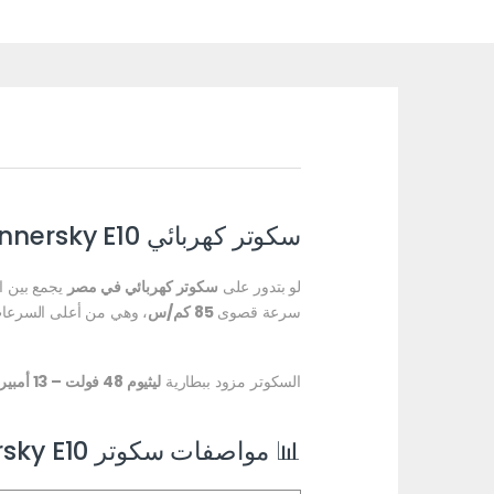
سكوتر كهربائي Winnersky E10 – السرعة والأمان بأفضل سعر في مصر
لو بتدور على
سكوتر كهربائي في مصر
يجمع بين ال
سرعة قصوى
85 كم/س
، وهي من أعلى السرعات 
السكوتر مزود ببطارية
ليثيوم 48 فولت – 13 أمبير
📊 مواصفات سكوتر Winnersky E10