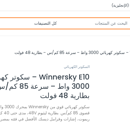
(
الإنجليزية
)
ت
السكوتر الكهربائي
Winnersky E10 – سكوتر
3000 واط – سرعة 5
بطارية 48 فولت
سكوتر كهربا
قصوى 85 كم
ريموت، إشارات وفرامل ديسك. الأفضل في فئته بمصر.