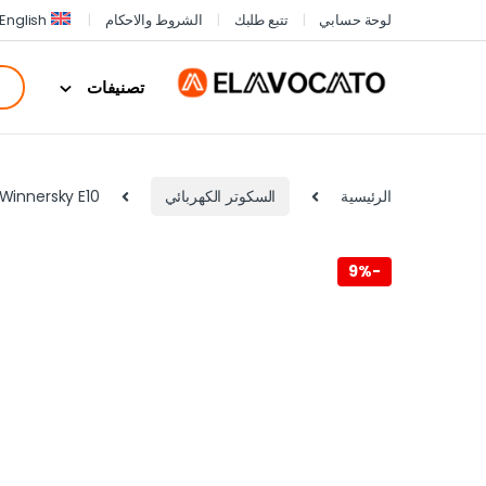
لوحة حسابي
تتبع طلبك
الشروط والاحكام
English
تصنيفات
الرئيسية
السكوتر الكهربائي
Winnersky E10 – سكوتر كهربائي 3000 واط – سرعة 85 كم/س – بطارية 48 فول
9%
-