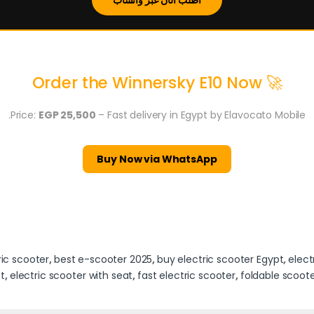
اطلب الآن عبر واتساب
🚀 Order the Winnersky E10 Now
Price:
EGP 25,500
– Fast delivery in Egypt by Elavocato Mobile.
Buy Now via WhatsApp
ric scooter
,
best e-scooter 2025
,
buy electric scooter Egypt
,
elect
t
,
electric scooter with seat
,
fast electric scooter
,
foldable scoot