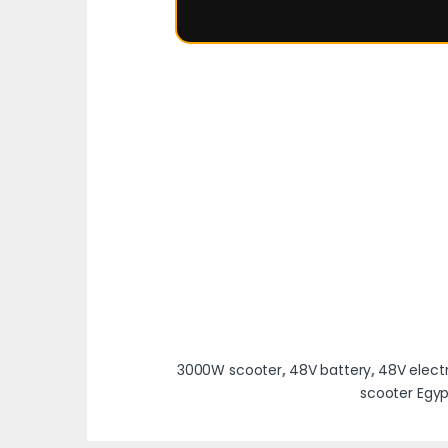
3000W scooter
,
48V battery
,
48V elect
scooter Egyp