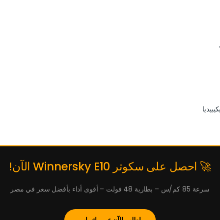
بيديا
🚀 احصل على سكوتر Winnersky E10 الآن!
سرعة 85 كم/س – بطارية 48 فولت – أقوى أداء بأفضل سعر في مصر