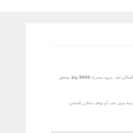
لمثالي ليك. مزود بمحرك
3000 واط
بيحقق
ليومية بدون تعب أو توقف متكرر للشحن.