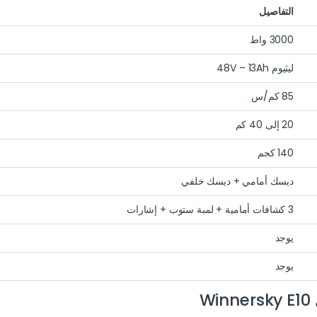
التفاصيل
3000 واط
ليثيوم 48V – 13Ah
85 كم/س
20 إلى 40 كم
140 كجم
ديسك أمامي + ديسك خلفي
3 كشافات أمامية + لمبة ستوب + إشارات
يوجد
يوجد
