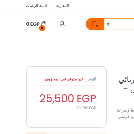
المقارنة
قائمة الرغبات
0
EGP
0
 كهربائي
التوفر :
غير متوفر في المخزون
8 كم/س –
25,500
EGP
28,050
EGP
ئي قوي من Winnersky بمحرك 3000 واط وسرعة
/س. بطارية ليثيوم 48V، مدى حتى 40 كم، كرسي،