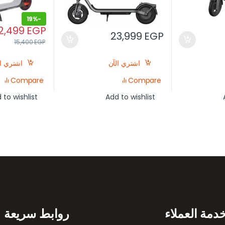
19%
-
12,499
EGP
23,999
EGP
15,400
EGP
اشتري الآن
اشتري ال
Compare
Compare
 to wishlist
Add to wishlist
دمة العملاء
روابط سريعة