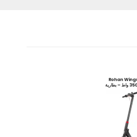
وتر كهربائي Rohan Wings
HT05 – موتور 350 واط – بطارية