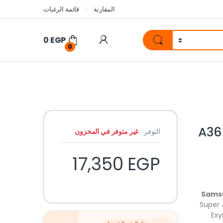
المقارنة
قائمة الرغبات
0
EGP
0
A36 5G –
التوفر :
غير متوفر في المخزون
17,350
EGP
Sams
. يتميز الهاتف بشاشة Super
الج Exynos 1380