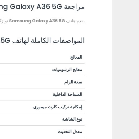
مراجعة Samsung Galaxy A36 5G نسخة 128 جيجا: أداء قوي وسعر مناسب
يقدم هاتف
Samsung Galaxy A36 5G
توازنً
المواصفات الكاملة لهاتف Samsung Galaxy A36 5G (128 جيجا)
المعالج
معالج الرسوميات
سعة الرام
المساحة الداخلية
إمكانية تركيب كارت ميموري
نوع الشاشة
معدل التحديث