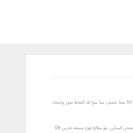
هاتف سامسونج جالكسي A36 5G يأتي مع شاشة رائعة بقياس 6.4 بوصة ودقة عالية، وهو مزود بـ كاميرا خلفية قوية مع مستشعر 50 ميجا بكسل، مما يتيح لك التقاط صور واضحة
يتميز سامسونج جالكسي A36 أيضًا ببطارية قوية سعة 5000 ملي أمبير، مما يضمن لك استخدام الهاتف طوال اليوم دون الحاجة للشحن المتكرر. مع معالج قوي وسعة تخزين 128