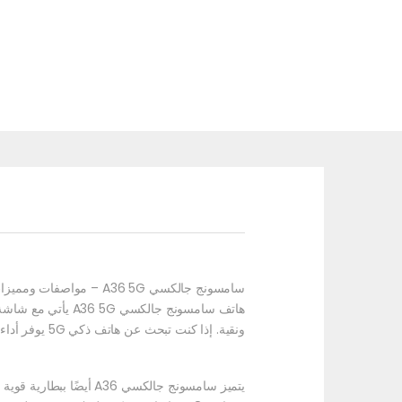
سامسونج جالكسي A36 5G – مواصفات ومميزات هاتف سامسونج الجديد
ونقية. إذا كنت تبحث عن هاتف ذكي 5G يوفر أداء قوي ومزايا تقنية حديثة، فإن سامسونج جالكسي A36 5G هو الخيار المثالي لك.