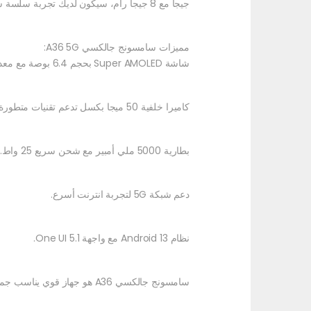
جيجا مع 8 جيجا رام، سيكون لديك تجربة سلسة سواء في التصفح أو الألعاب أو التطبيقات المتعددة.
مميزات سامسونج جالكسي A36 5G:
شاشة Super AMOLED بحجم 6.4 بوصة مع معدل تحديث 90Hz.
كاميرا خلفية 50 ميجا بكسل تدعم تقنيات متطورة مثل OIS وPDAF.
بطارية 5000 ملي أمبير مع شحن سريع 25 واط.
دعم شبكة 5G لتجربة انترنت أسرع.
نظام Android 13 مع واجهة One UI 5.1.
سامسونج جالكسي A36 هو جهاز قوي يناسب جميع احتياجاتك اليومية. قم بالشراء الآن من ElAvocato Mobile وتمتع بأفضل العروض.