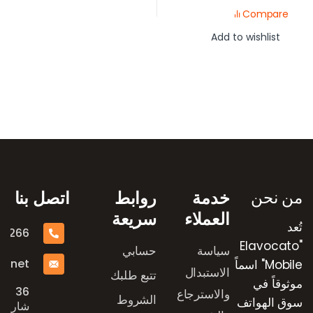
Compare
Add to wishlist
رض العلامات التجارية
من نحن
خدمة
روابط
اتصل بنا
العملاء
سريعة
تُعد
16266
"Elavocato
سياسة
حسابي
e.net
Mobile" اسماً
الاستبدال
تتبع طلبك
موثوقاً في
36
والاسترجاع
الشروط
سوق الهواتف
شارع