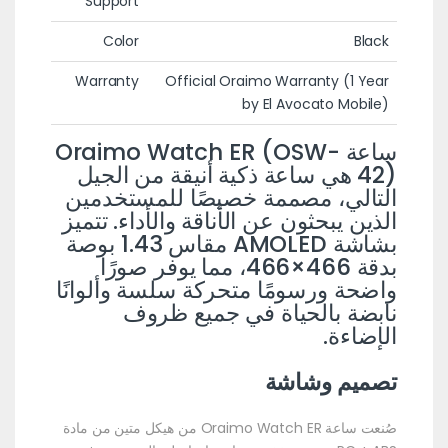
Support
Color
Black
Warranty
Official Oraimo Warranty (1 Year
by El Avocato Mobile)
ساعة Oraimo Watch ER (OSW-
42) هي ساعة ذكية أنيقة من الجيل
التالي، مصممة خصيصًا للمستخدمين
الذين يبحثون عن الأناقة والأداء. تتميز
بشاشة AMOLED مقاس 1.43 بوصة
بدقة 466×466، مما يوفر صورًا
واضحة ورسومًا متحركة سلسة وألوانًا
نابضة بالحياة في جميع ظروف
الإضاءة.
تصميم وشاشة
صُنعت ساعة Oraimo Watch ER من هيكل متين من مادة