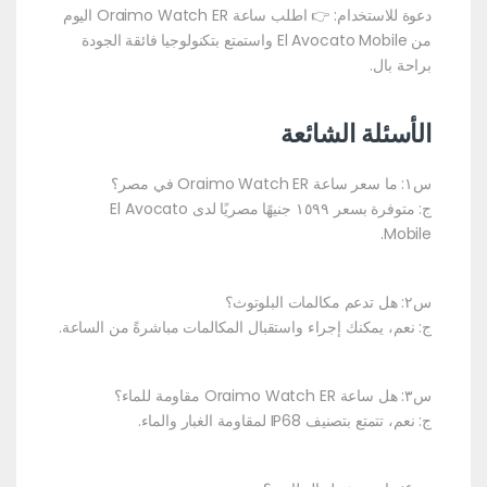
دعوة للاستخدام: 👉 اطلب ساعة Oraimo Watch ER اليوم
من El Avocato Mobile واستمتع بتكنولوجيا فائقة الجودة
براحة بال.
الأسئلة الشائعة
س١: ما سعر ساعة Oraimo Watch ER في مصر؟
ج: متوفرة بسعر ١٥٩٩ جنيهًا مصريًا لدى El Avocato
Mobile.
س٢: هل تدعم مكالمات البلوتوث؟
ج: نعم، يمكنك إجراء واستقبال المكالمات مباشرةً من الساعة.
س٣: هل ساعة Oraimo Watch ER مقاومة للماء؟
ج: نعم، تتمتع بتصنيف IP68 لمقاومة الغبار والماء.