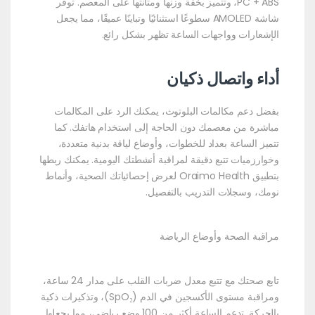
PC + ABS، وتتميز بخفة وزنها ومتانتها على المعصم. توفر
شاشة AMOLED سطوعًا استثنائيًا وتباينًا عميقًا، مما يجعل
الإشعارات وواجهات الساعة تظهر بشكل رائع.
أداء واتصال ذكيان
بفضل دعم مكالمات البلوتوث، يمكنك الرد على المكالمات
مباشرة من معصمك دون الحاجة إلى استخدام هاتفك. كما
تتميز الساعة بعداد للخطوات، وأوضاع لياقة بدنية متعددة،
وخوارزميات تتبع دقيقة لمراقبة أنشطتك اليومية. يمكنك ربطها
بتطبيق Oraimo Health لعرض إحصائياتك الصحية، وأنماط
نومك، وسجلات التدريب بالتفصيل.
مراقبة الصحة وأوضاع الرياضة
تابع صحتك مع تتبع معدل ضربات القلب على مدار 24 ساعة،
ومراقبة مستوى الأكسجين في الدم (SpO₂)، وتذكيرات ذكية
بالحركة. تدعم الساعة أكثر من 100 وضع رياضي، مما يجعلها