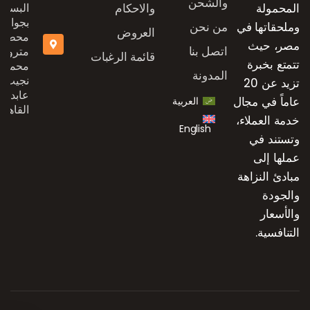
والشحن
المحمولة
والاحكام
البستان
بجوار
وملحقاتها في
من نحن
العروض
محطة
مصر، حيث
اتصل بنا
مترو
قائمة الرغبات
تتمتع بخبرة
محمد
المدونة
نجيب،
تزيد عن 20
عابدين،
عاماً في مجال
العربية
القاهرة
خدمة العملاء،
English
وتستند في
عملها إلى
مبادئ النزاهة
والجودة
والأسعار
التنافسية.