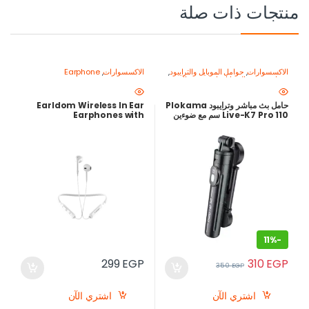
منتجات ذات صلة
الاكسسوارات
,
حوامل الموبايل والترايبود
,
الاكسسوارات
,
Earphone
معدات تصوير الموبايل-اصنع محتواك
باحتراف
حامل بث مباشر وترايبود Plokama
Earldom Wireless In Ear
Live-K7 Pro 110 سم مع ضوءين
Earphones with
LED مدمجين
Microphone, White
11%
-
310
EGP
299
EGP
350
EGP
اشتري الآن
اشتري الآن