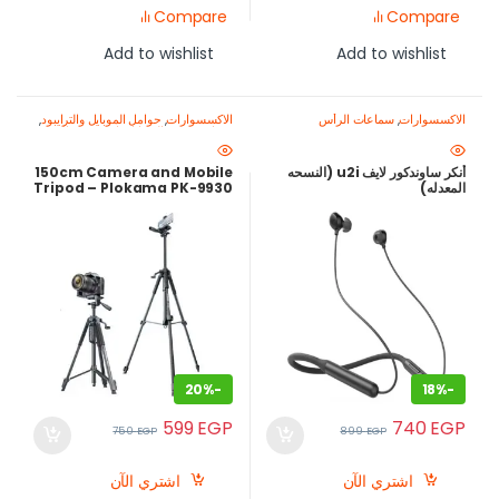
Compare
Compare
Add to wishlist
Add to wishlist
الاكسسوارات
,
سماعات الرأس
الاكسسوارات
,
حوامل الموبايل والترايبود
,
معدات تصوير الموبايل-اصنع محتواك
باحتراف
أنكر ساوندكور لايف u2i (النسحه
150cm Camera and Mobile
المعدله)
Tripod – Plokama PK-9930
Lightweight Stand
20%
-
18%
-
599
EGP
740
EGP
750
EGP
899
EGP
اشتري الآن
اشتري الآن