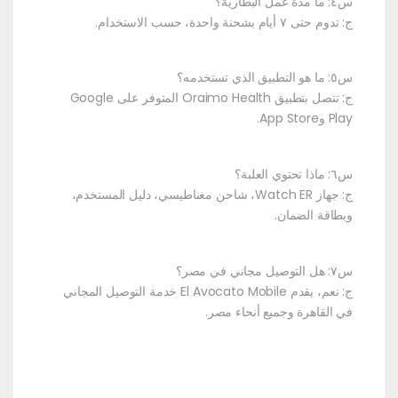
س٤: ما مدة عمل البطارية؟
ج: تدوم حتى ٧ أيام بشحنة واحدة، حسب الاستخدام.
س٥: ما هو التطبيق الذي تستخدمه؟
ج: تتصل بتطبيق Oraimo Health المتوفر على Google
Play وApp Store.
س٦: ماذا تحتوي العلبة؟
ج: جهاز Watch ER، شاحن مغناطيسي، دليل المستخدم،
وبطاقة الضمان.
س٧: هل التوصيل مجاني في مصر؟
ج: نعم، يقدم El Avocato Mobile خدمة التوصيل المجاني
في القاهرة وجميع أنحاء مصر.