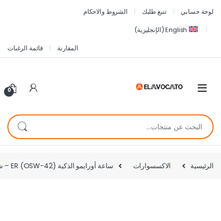
لوحة حسابي
تتبع طلبك
الشروط والاحكام
English
(
الإنجليزية
)
المقارنة
قائمة الرغبات
0
الرئيسية
الاكسسوارات
ساعة أورايمو الذكية ER (OSW-42) – شاشة AMOLED مقاس 1.43 بوصة، تدعم مكالمات بلوتوث، وقياس معدل ضربات القلب، وقياس نسبة الأكسجين في الدم | أفضل سعر في مصر