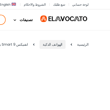
لوحة حسابي
تتبع طلبك
الشروط والاحكام
English
تصنيفات
الرئيسية
الهواتف الذكية
انفنيكس Smart 9 بشريحتين اتصال، 128 جيجابايت، 4 جيجا رام، شبكة الجيل الرابع – اسود