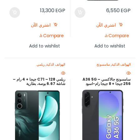
13,300
EGP
6,550
EGP
اشتري الآن
اشتري الآن
Compare
Compare
Add to wishlist
Add to wishlist
الهواتف الذكية
,
سامسونج
الهواتف الذكية
,
ريلمي
سامسونج جالاكسي A36 5G –
ريلمي C71 – 128 جيجا + 4 رام –
256 جيجا + 8 جيجا رام-اسود
شاشة 6.67 بوصة، بطارية
6000mAh، كاميرا 50 ميجابكسل
– لون أخضر – أرخص سعر في مصر