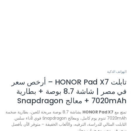
الهواتف الذكية
تابلت HONOR Pad X7 – أرخص سعر
في مصر | شاشة 8.7 بوصة + بطارية
7020mAh + معالج Snapdragon
تمتع مع
HONOR Pad X7
بشاشة 8.7 بوصة مريحة للعين، بطارية ضخمة
7020mAh تدوم يوم كامل، ومعالج Snapdragon قوي لأداء سلس.
التابلت المثالي للدراسة، الترفيه، والألعاب الخفيفة – متوفر الآن بأفضل
سعر في مصر مع جراب مجاني.