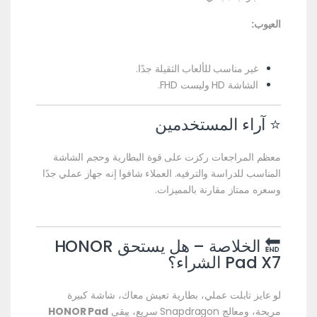
العيوب:
غير مناسب للألعاب الثقيلة جدًا.
الشاشة HD وليست FHD.
⭐ آراء المستخدمين
معظم المراجعات ركزت على قوة البطارية وحجم الشاشة
المناسب للدراسة والترفيه. العملاء شافوا إنه جهاز عملي جدًا
وسعره ممتاز مقارنة بالمميزات.
🔚 الخلاصة – هل يستحق HONOR
Pad X7 الشراء؟
لو عايز تابلت عملي، بطارية تعيش معاك، شاشة كبيرة
مريحة، ومعالج Snapdragon سريع، يبقى
HONOR Pad