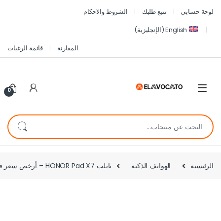
لوحة حسابي
تتبع طلبك
الشروط والاحكام
English
(
الإنجليزية
)
المقارنة
قائمة الرغبات
0
الرئيسية
الهواتف الذكية
تابلت HONOR Pad X7 – أرخص سعر في مصر | شاشة 8.7 بوصة + بطارية 7020mAh + معالج Snapdragon