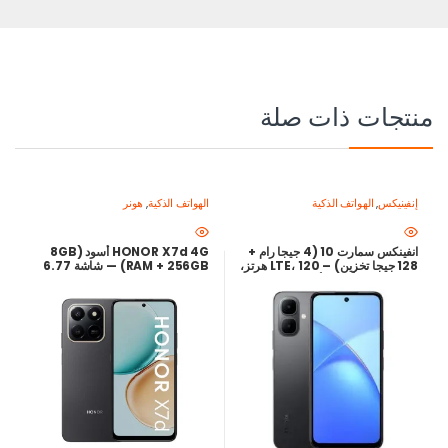
منتجات ذات صلة
إنفينيكس
,
الهواتف الذكية
الهواتف الذكية
,
هونر
انفينكس سمارت 10 (4 جيجا رام +
HONOR X7d 4G أسود (8GB
128 جيجا تخزين) – LTE، 120 هرتز،
RAM + 256GB) — شاشة 6.77
5000 مللي أمبير | أفضل سعر في
بوصة 120Hz، كاميرا 108MP،
مصر
بطارية 6500mAh، شحن سريع
35W | أرخص سعر في مصر