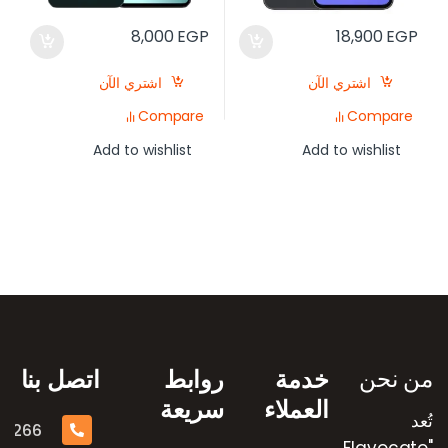
8,000
EGP
18,900
EGP
اشتري الآن
اشتري الآن
Compare
Compare
Add to wishlist
Add to wishlist
رض العلامات التجارية
من نحن
خدمة
روابط
اتصل بنا
العملاء
سريعة
تُعد
16266