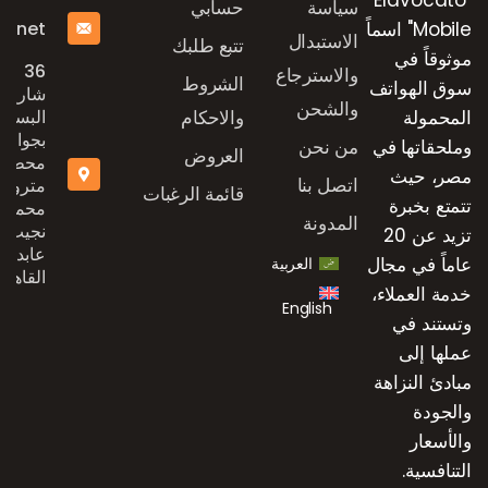
"Elavocato
سياسة
حسابي
e.net
Mobile" اسماً
الاستبدال
تتبع طلبك
موثوقاً في
36
والاسترجاع
الشروط
سوق الهواتف
شارع
والشحن
المحمولة
والاحكام
البستان
بجوار
وملحقاتها في
من نحن
العروض
محطة
مصر، حيث
اتصل بنا
مترو
قائمة الرغبات
تتمتع بخبرة
محمد
المدونة
نجيب،
تزيد عن 20
عابدين،
عاماً في مجال
العربية
القاهرة
خدمة العملاء،
English
وتستند في
عملها إلى
مبادئ النزاهة
والجودة
والأسعار
التنافسية.