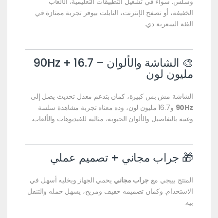
وسلس. سواء في تشغيل التطبيقات التعليمية، الألعاب
الخفيفة، أو تصفح الإنترنت، التابلت بيوفر تجربة ممتازة في
الفئة السعرية دي.
🎨 الشاشة والألوان – 90Hz + 16.7
مليون لون
الشاشة مش بس كبيرة، كمان بتدعم معدل تحديث يصل إلى
90Hz
و16.7 مليون لون، وده معناه تجربة مشاهدة سلسة
وغنية بالتفاصيل والألوان الحيوية، مثالية للفيديوهات والألعاب.
🎁 جراب مجاني + تصميم عملي
المنتج بييجي مع
جراب مجاني
يحمي الجهاز ويخليه أسهل في
الاستخدام. وكمان تصميمه خفيف ومريح، يسهل حمله والتنقل
بيه.