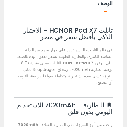
الوصف
تابلت HONOR Pad X7 – الاختيار
الذكي بأفضل سعر في مصر
في عالم التابلت، الناس بتدور على جهاز يجمع بين الأداء،
الشاشة الكبيرة، والبطارية الطويلة بسعر معقول. وده بالضبط
اللي بيوفره
HONOR Pad X7
. التابلت بييجي بشاشة 8.7
بوصة، بطارية 7020mAh، ومعالج Snapdragon ثماني
النواة، عشان يقدم لك تجربة متكاملة سواء للدراسة، الترفيه،
أو التصفح.
🔋 البطارية – 7020mAh للاستخدام
اليومي بدون قلق
واحدة من أبرز المميزات هي البطارية العملاقة
7020mAh
.