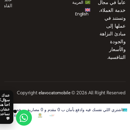
عاماً في مجال
العربية
القاهرة
خدمة العملاء،
English
وتستند في
عملها إلى
مبادئ النزاهة
والجودة
والأسعار
التنافسية.
Copyright
© 2026 All Right Reserved
elavocatomobile
اشتري اللي نفسك فيه وادفع بأمان ب 0 مقدم و 0 مصاريف و خصم 50% على الفوايد