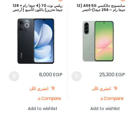
سامسونج جالكسي A56 5G (12
ريلمي نوت 70 (4 جيجا رام + 128
جيجا رام – 256 جيجا)-أخضر
جيجا تخزين) باللون الأسود | أرخص
سعر في مصر
8,000
EGP
25,300
EGP
اشتري الآن
اشتري الآن
Compare
Compare
Add to wishlist
Add to wishlist