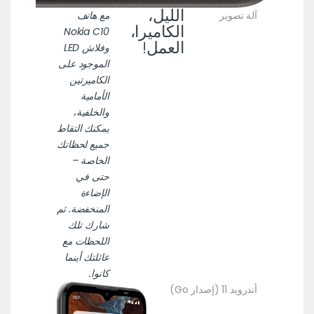
الليل،
آلة تصوير
مع هاتف
الكاميرا،
Nokia C10
العمل!
وفلاش LED
الموجود على
الكاميرتين
الأمامية
والخلفية،
يمكنك التقاط
جميع لحظاتك
الخاصة –
حتى في
الإضاءة
المنخفضة. ثم
شارك تلك
اللحظات مع
عائلتك أينما
كانوا.
أندرويد 11 (إصدار Go)