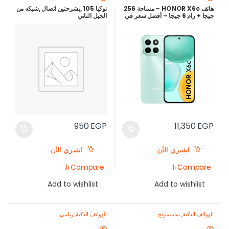
هاتف HONOR X6c – مساحة 256
نوكيا 105 ,بشرحتين اتصال ,شبكه من
جيجا + رام 6 جيجا – أفضل سعر في
الجيل التاني
مصر 2025
950
EGP
11,350
EGP
اشتري الآن
اشتري الآن
Compare
Compare
Add to wishlist
Add to wishlist
الهواتف الذكية
,
سامسونج
الهواتف الذكية
,
ريلمي