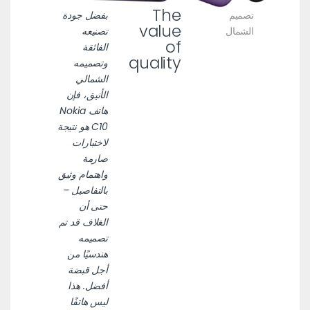
The
تصميم
بفضل جودة
value
الشمال
تصنيعه
of
الفائقة
quality
وتصميمه
الشمالي
الأنيق، فإن
هاتف Nokia
C10 هو نتيجة
لاختبارات
صارمة
واهتمام وثيق
بالتفاصيل –
حتى أن
الغلاف قد تم
تصميمه
هندسيًا من
أجل قبضة
أفضل. هذا
ليس هاتفًا