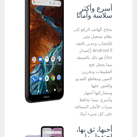
أسرع وأكثر
سلاسة وأمانًا
يحتاج الهاتف الرائع إلى
نظام تشغيل مثير
للإعجاب وجدير بالثقة.
Android 11 (إصدار
Go) هو ذلك بالضبط،
مما يجعل فتح
التطبيقات وتخزين
الصور ومقاطع الفيديو
والعثور عليها
ومشاركتها أسهل
وأسرع. بينما تحافظ
ميزات الأمان المضافة
على كل شيء آمنًا.
أحبها، ثق بها،
احتفظ بها