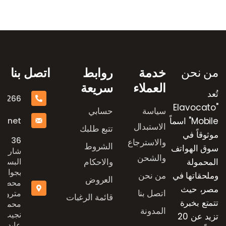
رض العلامات التجارية
من نحن
خدمة
روابط
اتصل بنا
العملاء
سريعة
تُعد
16266
"Elavocato
سياسة
حسابي
e.net
Mobile" اسماً
الاستبدال
تتبع طلبك
موثوقاً في
36
والاسترجاع
الشروط
سوق الهواتف
شارع
والشحن
المحمولة
والاحكام
البستان
بجوار
وملحقاتها في
من نحن
العروض
محطة
مصر، حيث
اتصل بنا
مترو
قائمة الرغبات
تتمتع بخبرة
محمد
المدونة
نجيب،
تزيد عن 20
عابدين،