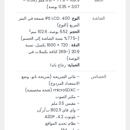
الأبعاد
169.9 × 77.9 × 8.8 ملم (6.69 ×
3.07 × 0.35 بوصة)
الشاشة
النوع
: IPS LCD، 400 شمعة في المتر
المربع (النوع)
2
الحجم
: 6.52 بوصة، 102.6 سم
(~77.5% نسبة الشاشة إلى الجسم)
الدقة
: 720 × 1600 بكسل، نسبة
20:9 (~269 كثافة بكسلات في
البوصة)
الحماية
: زجاج باندا
الخصائص
– ثنائي الشريحة (شريحة نانو، وضع
الاستعداد المزدوج)
– microSDXC (فتحة مخصصة)
– مكبر الصوت
– مقبس 3.5 ملم
– واي فاي 802.11 ب/ز/ن
– بلوتوث 4.2، A2DP
– نظام تحديد المواقع