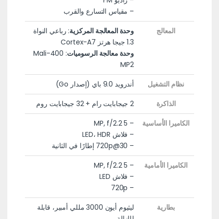
– راديو FM
– مقياس التسارع والقرب
المعالج
وحدة المعالجة المركزية
: رباعي النواة
1.3 جيجا هرتز Cortex-A7
وحدة معالجة الرسوميات
: Mali-400
MP2
نظام التشغيل
أندرويد 9.0 باي (إصدار Go)
الذاكرة
2 جيجابايت رام + 32 جيجابايت روم
الكاميرا الأساسية
– 5 MP, f/2.2
– فلاش LED، HDR
– 720p@30 إطارًا في الثانية
الكاميرا الأمامية
– 5 MP, f/2.2
– فلاش LED
– 720p
بطارية
ليثيوم أيون 3000 مللي أمبير، قابلة
للإزالة