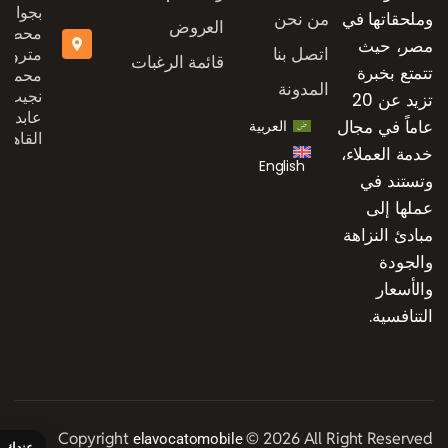
بجوار
وملحقاتها في
من نحن
العروض
محطة
مصر، حيث
اتصل بنا
مترو
قائمة الرغبات
تتمتع بخبرة
محمد
المدونة
نجيب،
تزيد عن 20
عابدين،
عاماً في مجال
العربية
القاهرة
خدمة العملاء،
English
وتستند في
عملها إلى
مبادئ النزاهة
والجودة
والأسعار
التنافسية.
Copyright
© 2026 All Right Reserved
elavocatomobile