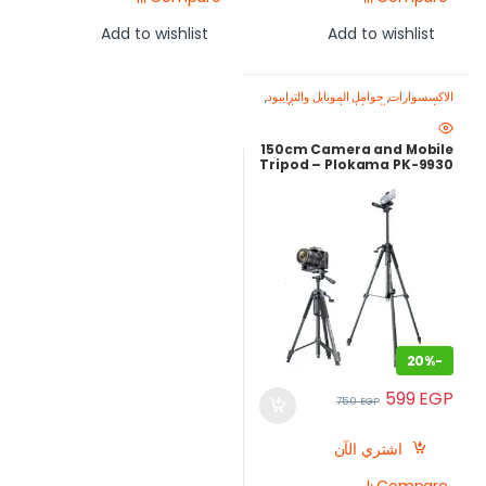
Add to wishlist
Add to wishlist
الاكسسوارات
,
حوامل الموبايل والترايبود
,
معدات تصوير الموبايل-اصنع محتواك
باحتراف
150cm Camera and Mobile
Tripod – Plokama PK-9930
Lightweight Stand
20%
-
599
EGP
750
EGP
اشتري الآن
Compare