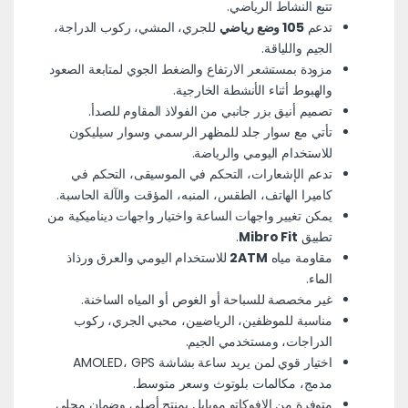
تتبع النشاط الرياضي.
تدعم
105 وضع رياضي
للجري، المشي، ركوب الدراجة،
الجيم واللياقة.
مزودة بمستشعر الارتفاع والضغط الجوي لمتابعة الصعود
والهبوط أثناء الأنشطة الخارجية.
تصميم أنيق بزر جانبي من الفولاذ المقاوم للصدأ.
تأتي مع سوار جلد للمظهر الرسمي وسوار سيليكون
للاستخدام اليومي والرياضة.
تدعم الإشعارات، التحكم في الموسيقى، التحكم في
كاميرا الهاتف، الطقس، المنبه، المؤقت والآلة الحاسبة.
يمكن تغيير واجهات الساعة واختيار واجهات ديناميكية من
تطبيق
Mibro Fit
.
مقاومة مياه
2ATM
للاستخدام اليومي والعرق ورذاذ
الماء.
غير مخصصة للسباحة أو الغوص أو المياه الساخنة.
مناسبة للموظفين، الرياضيين، محبي الجري، ركوب
الدراجات، ومستخدمي الجيم.
اختيار قوي لمن يريد ساعة بشاشة AMOLED، GPS
مدمج،
مكالمات بلوتوث وسعر متوسط
.
متوفرة من الافوكاتو موبايل بمنتج أصلي وضمان محلي