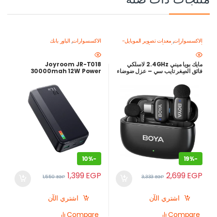
الاكسسوارات
,
معدات تصوير الموبايل-
الاكسسوارات
,
الباور بانك
اصنع محتواك باحتراف
,
ميكروفون
للموبايل
مايك بويا ميني 2.4GHz لاسلكي
Joyroom JR-T018
فائق الصِغر تايب سي – عزل ضوضاء
30000mah 12W Power
ذكي وبطارية حتى 30 ساعة
Bank
10%
-
19%
-
1,399
EGP
2,699
EGP
1,550
EGP
3,333
EGP
اشتري الآن
اشتري الآن
Compare
Compare