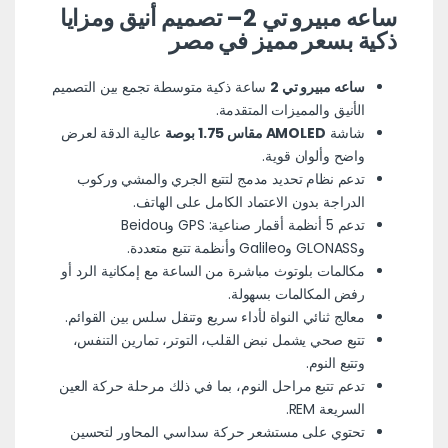
ساعه مبيرو تي 2– تصميم أنيق ومزايا
ذكية بسعر مميز في مصر
ساعه مبيرو تي 2
ساعة ذكية متوسطة تجمع بين التصميم
الأنيق والمميزات المتقدمة.
شاشة
AMOLED مقاس 1.75 بوصة
عالية الدقة لعرض
واضح وألوان قوية.
تدعم نظام تحديد مدمج لتتبع الجري والمشي وركوب
الدراجة بدون الاعتماد الكامل على الهاتف.
تدعم 5 أنظمة أقمار صناعية: GPS وBeidou
وGLONASS وGalileo وأنظمة تتبع متعددة.
مكالمات بلوتوث مباشرة من الساعة مع إمكانية الرد أو
رفض المكالمات بسهولة.
معالج ثنائي النواة لأداء سريع وتنقل سلس بين القوائم.
تتبع صحي يشمل نبض القلب، التوتر، تمارين التنفس،
وتتبع النوم.
تدعم تتبع مراحل النوم، بما في ذلك مرحلة حركة العين
السريعة REM.
تحتوي على مستشعر حركة سداسي المحاور لتحسين