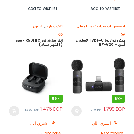
Add to wishlist
Add to wishlist
الاكسسوارات
,
معدات تصوير الموبايل-
الاكسسوارات
,
الايربودز
اصنع محتواك باحتراف
ميكروفون بويا Type-C لاسلكي،
انكر ساوند كور R50I NC -اسود
أسود – BY-V20
(18شهر ضمان)
5%
-
8%
-
1,475
EGP
1,799
EGP
1,550
EGP
1,949
EGP
اشتري الآن
اشتري الآن
Compare
Compare