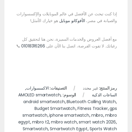
إذا كنت تبحث عن الأفضل في عالم الموبايلات والإكسسوارات
والصيانة في مصر،
الأفوكاتو موبايل
هو خيارك الأمثل!
مع أفضل العروض والخدمات المميزة، نحن هنا لتحقيق كل
رغباتك. لا تفوت الفرصة، اتصل بنا الآن على
01018316266
📞
رمز المنتج:
غير محدد
التصنيفات:
الاكسسوارات
,
الساعات الذكية
الوسوم:
,
AMOLED smartwatch
android smartwatch
,
Bluetooth Calling Watch
,
Budget Smartwatch
,
Fitness Tracker
,
gps
smartwatch
,
iphone smartwatch
,
mibro
,
mibro
egypt
,
mibro t2
,
mibro watch
,
smart watch 2026
,
Smartwatch
,
Smartwatch Egypt
,
Sports Watch