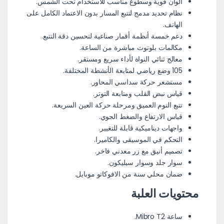
ألوان قوية وسطوع مناسب للاستخدام تحت الشمس.
نظام تحديد مدمج لتتبع المسار بدون الاعتماد الكامل على
الهاتف.
دعم خمسة أنظمة أقمار صناعية لتحسين دقة التتبع.
مكالمات بلوتوث مباشرة من الساعة.
معالج ثنائي النواة لأداء سريع ومستقر.
105 وضع رياضي لمتابعة الأنشطة المختلفة.
مستشعر حركة سداسي المحاور.
قياس نبض القلب ومتابعة التوتر.
تتبع النوم العميق ومرحلة حركة العين السريعة.
قياس الارتفاع والضغط الجوي.
واجهات ديناميكية قابلة للتغيير.
التحكم في الموسيقى والكاميرا.
تصميم أنيق مع زر معدني فاخر.
سوار جلد وسوار سيليكون.
ضمان محلي سنة من الافوكاتو موبايل.
محتويات العلبة
ساعة Mibro T2.