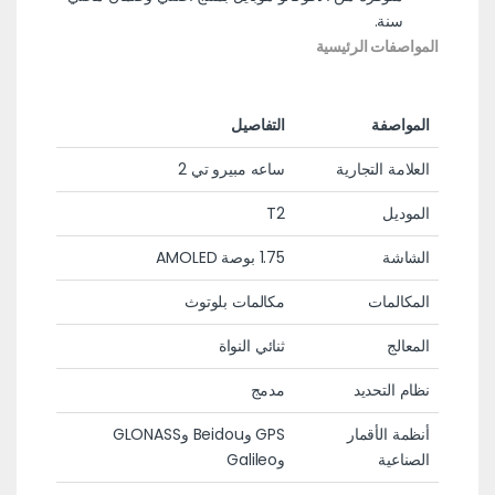
سنة.
المواصفات الرئيسية
المواصفة
التفاصيل
العلامة التجارية
ساعه مبيرو تي 2
الموديل
T2
الشاشة
1.75 بوصة AMOLED
المكالمات
مكالمات بلوتوث
المعالج
ثنائي النواة
نظام التحديد
مدمج
أنظمة الأقمار
GPS وBeidou وGLONASS
الصناعية
وGalileo