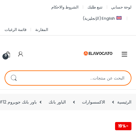
لوحة حسابي
تتبع طلبك
الشروط والاحكام
English
(
الإنجليزية
)
المقارنة
قائمة الرغبات
0
الرئيسية
الاكسسوارات
الباور بانك
باور بانك جويروم JR-PBF12 بسعة 10000 مللي أمبير بـ 3 مخارج – أفضل سعر في مصر
19%
-