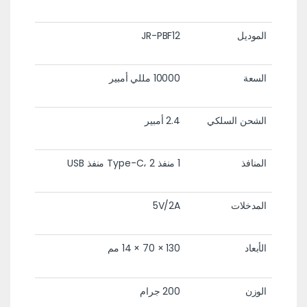
الموديل
JR-PBF12
السعة
10000 مللي أمبير
الشحن السلكي
2.4 أمبير
المنافذ
1 منفذ Type-C، 2 منفذ USB
المدخلات
5V/2A
الأبعاد
130 × 70 × 14 مم
الوزن
200 جرام