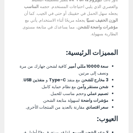
والعصري الذي يلبي احتياجات المستخدم. حجمه
المناسب
يجعله سهل الحمل في حقيبتك أو حتى في الجيب. كما أن
الوزن الخفيف نسبيًا
يجعله مريحًا أثناء الاستخدام. يأتي مع
مؤشرات واضحة للشحن
، مما يساعدك في متابعة مستوى
البطارية بسهولة.
المميزات الرئيسية:
سعة 10000 مللي أمبير
كافية لشحن جهازك من مرة
ونصف إلى مرتين.
3 مخارج للشحن
مع منفذ
Type-C
و
منفذين USB
.
شحن مستقر وآمن
مع نظام حماية كامل.
تصميم عملي
وحجم مناسب للحمل.
مؤشرات واضحة
لسهولة متابعة الشحن.
سعر اقتصادي
مقارنة بالعديد من المنتجات الأخرى.
العيوب:
لا يدعم الشحن السريع
، لذا قد يستغرق وقتًا أطول في