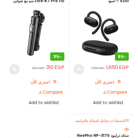
V20i – اسود
Live-K7 Pro 110 سم مع ضوءين
LED مدمجين
11%
-
8%
-
310
EGP
1,650
EGP
350
EGP
1,799
EGP
اشتري الآن
اشتري الآن
Compare
Compare
Add to wishlist
Add to wishlist
الاكسسوارات
,
حوامل الموبايل والترايبود
,
معدات تصوير الموبايل-اصنع محتواك
باحتراف
ستاند ترايبود NeePho NP-3170