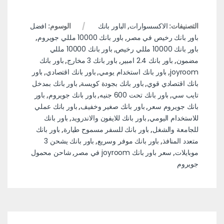
التصنيفات:
الاكسسوارات
,
الباور بانك
الوسوم:
افضل
باور بانك رخيص في مصر
,
باور بانك 10000 مللي جويروم
,
باور بانك 10000 مللي رخيص
,
باور بانك 10000 مللي
مضمون
,
باور بانك 2.4 امبير
,
باور بانك 3 مخارج
,
باور بانك
joyroom
,
باور بانك استخدام يومي
,
باور بانك اقتصادي
,
باور
بانك اقتصادي قوي
,
باور بانك بجودة كويسة
,
باور بانك بمدخل
تايب سي
,
باور بانك تحت 600 جنيه
,
باور بانك جويروم
,
باور
بانك جويروم سعر
,
باور بانك صغير وخفيف
,
باور بانك عملي
للاستخدام اليومي
,
باور بانك للايفون والاندرويد
,
باور بانك
للجامعة والشغل
,
باور بانك للسفر مسموح طيارة
,
باور بانك
متعدد المنافذ
,
باور بانك موفر وسريع
,
باور بانك يشحن 3
موبايلات
,
سعر باور بانك joyroom في مصر
,
شاحن محمول
جويروم