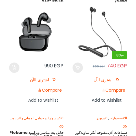
المعدله)
625- Black
18%
-
740
EGP
990
EGP
899
EGP
اشتري الآن
اشتري الآن
Compare
Compare
Add to wishlist
Add to wishlist
الاكسسوارات
,
الايربودز
الاكسسوارات
,
حوامل الموبايل والترايبود
,
معدات تصوير الموبايل-اصنع محتواك
باحتراف
سماعات أذن مفتوحة أنكر ساوندكور
حامل بث مباشر وترايبود Plokama