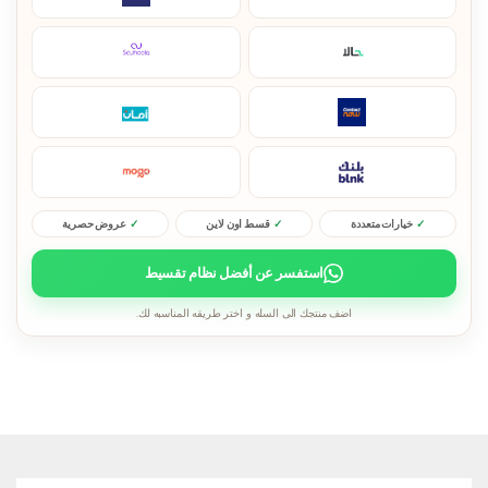
خيارات متعددة
قسط اون لاين
عروض حصرية
استفسر عن أفضل نظام تقسيط
اضف منتجك الى السله و اختر طريقه المناسبه لك.