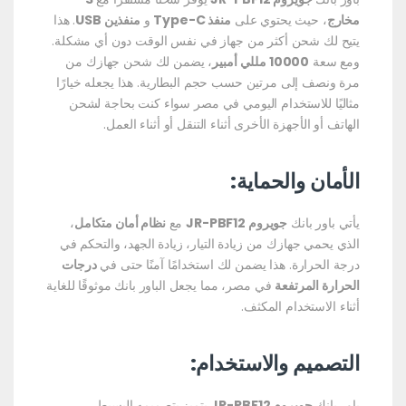
مخارج
، حيث يحتوي على
منفذ Type-C
و
منفذين USB
. هذا
يتيح لك شحن أكثر من جهاز في نفس الوقت دون أي مشكلة.
ومع سعة
10000 مللي أمبير
، يضمن لك شحن جهازك من
مرة ونصف إلى مرتين حسب حجم البطارية. هذا يجعله خيارًا
مثاليًا للاستخدام اليومي في مصر سواء كنت بحاجة لشحن
الهاتف أو الأجهزة الأخرى أثناء التنقل أو أثناء العمل.
الأمان والحماية:
يأتي باور بانك
جويروم JR-PBF12
مع
نظام أمان متكامل
،
الذي يحمي جهازك من زيادة التيار، زيادة الجهد، والتحكم في
درجة الحرارة. هذا يضمن لك استخدامًا آمنًا حتى في
درجات
الحرارة المرتفعة
في مصر، مما يجعل الباور بانك موثوقًا للغاية
أثناء الاستخدام المكثف.
التصميم والاستخدام:
باور بانك
جويروم JR-PBF12
يتميز بتصميمه البسيط