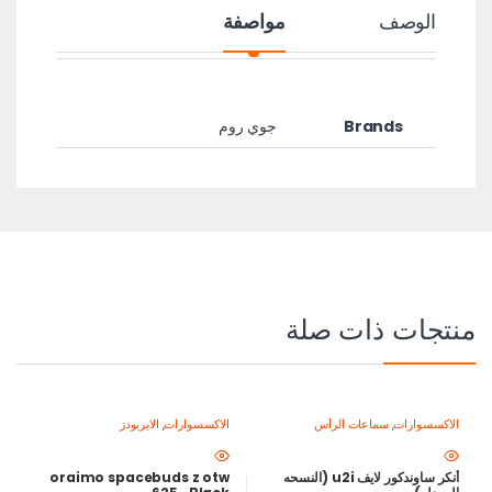
الوصف
مواصفة
Brands
جوي روم
منتجات ذات صلة
الاكسسوارات
,
سماعات الرأس
الاكسسوارات
,
الايربودز
أنكر ساوندكور لايف u2i (النسحه
oraimo spacebuds z otw