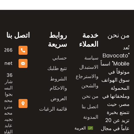
رض العلامات التجارية
من نحن
خدمة
روابط
اتصل بنا
العملاء
سريعة
تُعد
16266
"Elavocato
سياسة
حسابي
e.net
Mobile" اسماً
الاستبدال
تتبع طلبك
موثوقاً في
36
والاسترجاع
الشروط
سوق الهواتف
شارع
والشحن
المحمولة
والاحكام
البستان
بجوار
وملحقاتها في
من نحن
العروض
محطة
مصر، حيث
اتصل بنا
مترو
قائمة الرغبات
تتمتع بخبرة
محمد
المدونة
نجيب،
تزيد عن 20
عابدين،
عاماً في مجال
العربية
القاهرة