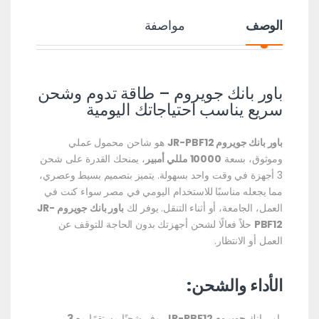
الوصف
مواصفة
باور بانك جويروم – طاقة تدوم وشحن
سريع يناسب احتياجاتك اليومية
باور بانك جويروم JR-PBF12
هو شاحن محمول عملي
وموثوق، بسعة
10000 مللي أمبير
، يمنحك القدرة على شحن
3 أجهزة في وقت واحد بسهولة. يتميز بتصميم بسيط وعصري،
مما يجعله مناسبًا للاستخدام اليومي في مصر سواء كنت في
العمل، الجامعة، أو أثناء التنقل. يوفر لك
باور بانك جويروم JR-
PBF12
حلاً فعالًا لشحن أجهزتك بدون الحاجة للتوقف عن
العمل أو الانتظار.
الأداء والشحن:
باور بانك
جويروم JR-PBF12
يوفر شحنًا مستقرًا مع
3