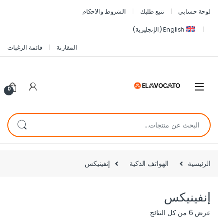
لوحة حسابي
تتبع طلبك
الشروط والاحكام
English
(
الإنجليزية
)
المقارنة
قائمة الرغبات
0
الرئيسية
الهواتف الذكية
إنفينيكس
إنفينيكس
عرض ⁦6⁩ من كل النتائج