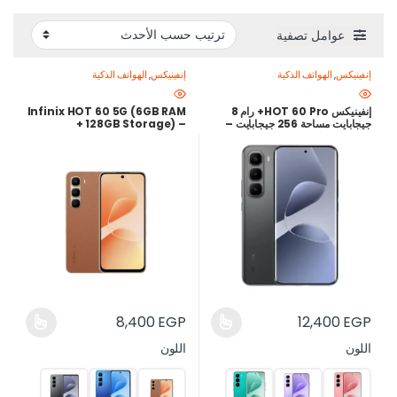
عوامل تصفية
إنفينيكس
,
الهواتف الذكية
إنفينيكس
,
الهواتف الذكية
إنفينيكس HOT 60 Pro+ رام 8
Infinix HOT 60 5G (6GB RAM
جيجابايت مساحة 256 جيجابايت –
+ 128GB Storage) –
شاشة AMOLED 144 هرتز – كاميرا
Dimensity 7060, 120Hz
سوني 50 ميجابكسل – ضمان محلي
Display, 5200mAh Battery
24 شهر – أفضل سعر في مصر
– 24-Month Local
Warranty
8,400
EGP
12,400
EGP
اللون
اللون