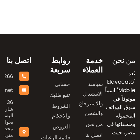
رض العلامات التجارية
من نحن
خدمة
روابط
اتصل بنا
العملاء
سريعة
تُعد
16266
"Elavocato
سياسة
حسابي
e.net
Mobile" اسماً
الاستبدال
تتبع طلبك
موثوقاً في
36
والاسترجاع
الشروط
سوق الهواتف
شارع
والشحن
المحمولة
والاحكام
البستان
بجوار
وملحقاتها في
من نحن
العروض
محطة
مصر، حيث
اتصل بنا
مترو
قائمة الرغبات