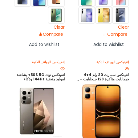
Clear
Clear
Compare
Compare
Add to wishlist
Add to wishlist
إنفينيكس
,
الهواتف الذكية
إنفينيكس
,
الهواتف الذكية
انفينكس سمارت 20 رام 4+4
أنفينكس نوت 50S 5G+ بشاشة
جيجابايت وذاكرة 128 جيجابايت –
اموليد منحنية 144Hz وذكاء
شاشة 120 هرتز وبطارية 5200 ملّي
اصطناعي
أمبير – أفضل سعر في مصر بضمان
محلي