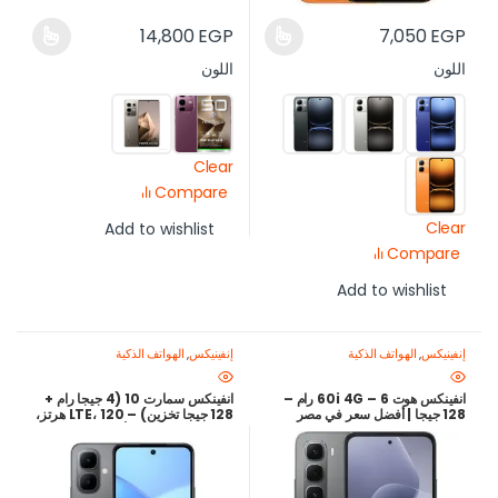
14,800
EGP
7,050
EGP
اللون
اللون
Clear
Compare
Clear
Add to wishlist
Compare
Add to wishlist
إنفينيكس
,
الهواتف الذكية
إنفينيكس
,
الهواتف الذكية
انفينكس هوت 60i 4G – 6 رام –
انفينكس سمارت 10 (4 جيجا رام +
128 جيجا | أفضل سعر في مصر
128 جيجا تخزين) – LTE، 120 هرتز،
5000 مللي أمبير | أفضل سعر في
مصر