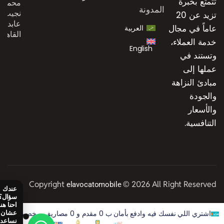
تتمتع بخبرة
محمد
المدونة
نجيب،
تزيد عن 20
عابدين،
عاماً في مجال
العربية
القاهرة
خدمة العملاء،
English
وتستند في
عملها إلى
مبادئ النزاهة
والجودة
والأسعار
التنافسية.
Copyright
© 2026 All Right Reserved
elavocatomobile
اشتري اللي نفسك فيه وادفع بأمان ب 0 مقدم و 0 مصاريف و خصم 50% على الفوايد