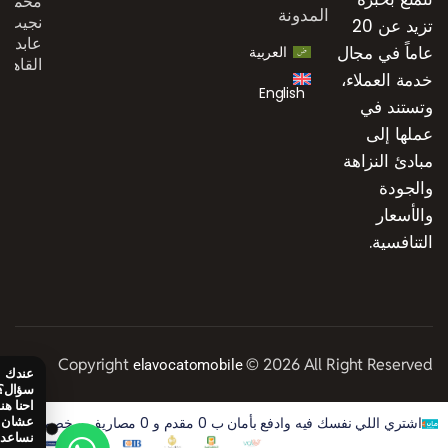
محمد
المدونة
نجيب،
تزيد عن 20
عابدين،
عاماً في مجال
العربية
القاهرة
خدمة العملاء،
English
وتستند في
عملها إلى
مبادئ النزاهة
والجودة
والأسعار
التنافسية.
Copyright
© 2026 All Right Reserved
elavocatomobile
اشتري اللي نفسك فيه وادفع بأمان ب 0 مقدم و 0 مصاريف و خصم 50% على الفوايد