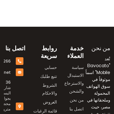
رض العلامات التجارية
من نحن
خدمة
روابط
اتصل بنا
العملاء
سريعة
تُعد
16266
"Elavocato
سياسة
حسابي
e.net
Mobile" اسماً
الاستبدال
تتبع طلبك
موثوقاً في
36
والاسترجاع
الشروط
سوق الهواتف
شارع
والشحن
المحمولة
والاحكام
البستان
بجوار
وملحقاتها في
من نحن
العروض
محطة
مصر، حيث
اتصل بنا
مترو
قائمة الرغبات
تتمتع بخبرة