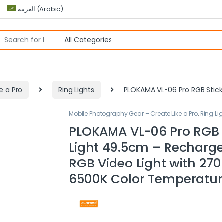
العربية
(
Arabic
)
e a Pro
Ring Lights
PLOKAMA VL-06 Pro RGB Stick
Mobile Photography Gear – Create Like a Pro
,
Ring Li
PLOKAMA VL-06 Pro RGB 
Light 49.5cm – Recharg
RGB Video Light with 27
6500K Color Temperatu