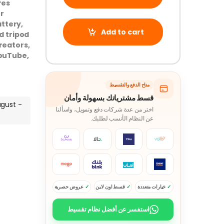
res
r
ttery,
Add to cart
d tripod
reators,
YouTube,
متاح الدفع والتقسيط
قسط مشترياتك بسهولة وأمان
ugust -
اختر من عدة شركات دفع وتمويل، واسألنا
عن النظام الأنسب لطلبك.
خيارات متعددة
قسط اون لاين
عروض حصرية
استفسر عن أفضل نظام تقسيط