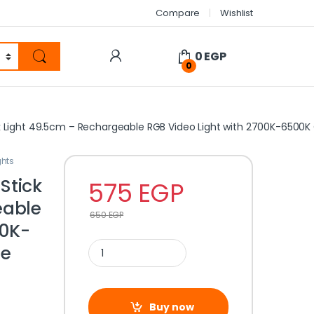
Compare
Wishlist
0
EGP
0
 Light 49.5cm – Rechargeable RGB Video Light with 2700K-6500K
ghts
Stick
575
EGP
eable
650
EGP
00K-
re
Buy now