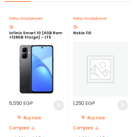
Infinix
,
Smartphones
Nokia
,
Smartphones
Infinix Smart 10 (4GB Ram
Nokia 110
+128GB Storge) – LTE
,120Hz , 5000mAh |Best
Price in Egypt
6,550
EGP
1,250
EGP
Buy now
Buy now
Compare
Compare