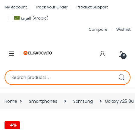
My Account
Track your Order
Product Support
العربية
(
Arabic
)
Compare
Wishlist
0
Home
Smartphones
Samsung
Galaxy A25 8G
-
4%