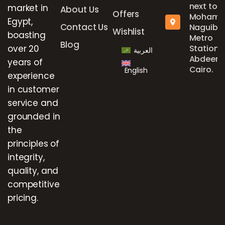
next to
market in
About Us
Offers
Mohame
Egypt,
Contact Us
Naguib
Wishlist
boasting
Metro
Blog
over 20
Station,
العربية
Abdeen,
years of
Cairo.
English
experience
in customer
service and
grounded in
the
principles of
integrity,
quality, and
competitive
pricing.