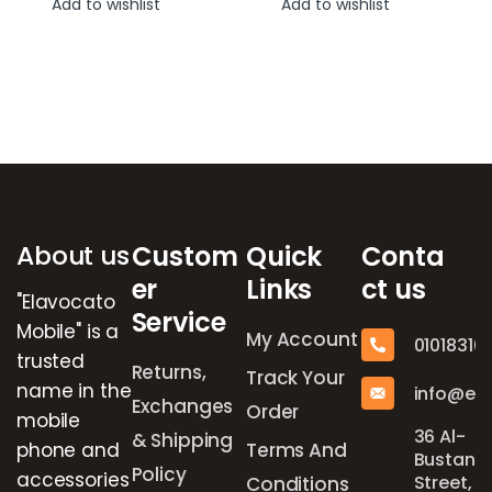
Add to wishlist
Add to wishlist
Brands Carousel
About us
Custom
Quick
Conta
er
Links
ct us
"Elavocato
Service
Mobile" is a
My Account
01018316
trusted
Returns,
Track Your
name in the
info@el
Exchanges
Order
mobile
36 Al-
& Shipping
phone and
Terms And
Bustan
Policy
accessories
Street,
Conditions