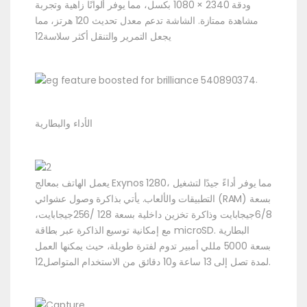
ودقة 2340 × 1080 بكسل، مما يوفر ألوانًا زاهية وتجربة
مشاهدة ممتازة. الشاشة تدعم معدل تحديث 120 هرتز، مما
يجعل التمرير والتنقل أكثر سلاسة12
.
الأداء والبطارية
يعمل الهاتف بمعالج Exynos 1280، مما يوفر أداءً جيدًا لتشغيل
التطبيقات والألعاب. يأتي بذاكرة وصول عشوائي (RAM) بسعة
6/8جيجابايت وذاكرة تخزين داخلية بسعة 128 /256جيجابايت،
مع إمكانية توسيع الذاكرة عبر بطاقة microSD. البطارية
بسعة 5000 مللي أمبير تدوم لفترة طويلة، حيث يمكنها العمل
لمدة تصل إلى 13 ساعة و10 دقائق من الاستخدام المتواصل12.