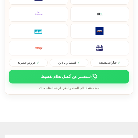
خيارات متعددة
قسط اون لاين
عروض حصرية
استفسر عن أفضل نظام تقسيط
اضف منتجك الى السله و اختر طريقه المناسبه لك.