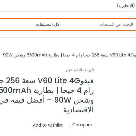
(
الإنجليزية
)
أفضل قيمة في الفئة الاقتصادية
الهواتف الذكية
,
فيفو
فيفوLite 4G
رام 4 جيجا | بطارية mAh
وشحن 90W – أفضل قيمة ف
الاقتصادية
Compare
Add to wishlist