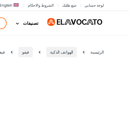
لوحة حسابي
تتبع طلبك
الشروط والاحكام
English
تصنيفات
الرئيسية
الهواتف الذكية
فيفو
فيفوV60 Lite 4G سعة 256 جيجا رام 4 جيجا | بطارية 6500mAh وشحن 90W – 