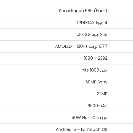
Snapdragon 685 (6nm)
4 جيجا LPDDR4X
256 جيجا UFS 2.2
6.77 بوصة AMOLED – 120Hz
2392 × 1080
حتى 1800 nits
50MP Sony
32MP
6500mAh
90W FlashCharge
Android 15 – Funtouch OS