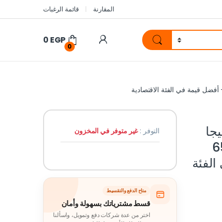
المقارنة
قائمة الرغبات
0
EGP
0
V60  سعة 256 جيجا
التوفر :
غير متوفر في المخزون
6500
ي الفئة
متاح الدفع والتقسيط
قسط مشترياتك بسهولة وأمان
اختر من عدة شركات دفع وتمويل، واسألنا