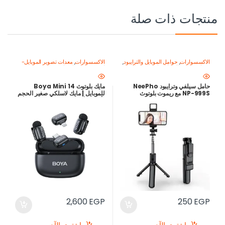
منتجات ذات صلة
الاكسسوارات
,
حوامل الموبايل والترايبود
,
الاكسسوارات
,
معدات تصوير الموبايل-
معدات تصوير الموبايل-اصنع محتواك
اصنع محتواك باحتراف
,
ميكروفون
باحتراف
للموبايل
حامل سيلفي وترايبود NeePho
مايك بلوتوث Boya Mini 14
NP-999S مع ريموت بلوتوث
للموبايل | مايك لاسلكي صغير الحجم
لأيفون وأندرويد مع علبة شحن
2,600
EGP
250
EGP