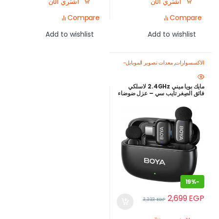
اشتري الآن
اشتري الآن
Compare
Compare
Add to wishlist
Add to wishlist
الاكسسوارات
,
معدات تصوير الموبايل-
اصنع محتواك باحتراف
,
ميكروفون
للموبايل
مايك بويا ميني 2.4GHz لاسلكي
فائق الصِغر تايب سي – عزل ضوضاء
ذكي وبطارية حتى 30 ساعة
19%
-
2,699
EGP
3,333
EGP