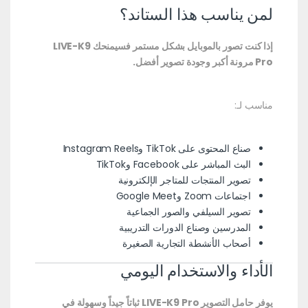
لمن يناسب هذا الستاند؟
إذا كنت تصور بالموبايل بشكل مستمر فسيمنحك LIVE-K9
Pro مرونة أكبر وجودة تصوير أفضل.
مناسب لـ:
صناع المحتوى على TikTok وInstagram Reels
البث المباشر على Facebook وTikTok
تصوير المنتجات للمتاجر الإلكترونية
اجتماعات Zoom وGoogle Meet
تصوير السيلفي والصور الجماعية
المدرسين وصناع الدورات التدريبية
أصحاب الأنشطة التجارية الصغيرة
الأداء والاستخدام اليومي
يوفر حامل التصوير LIVE-K9 Pro ثباتاً جيداً وسهولة في