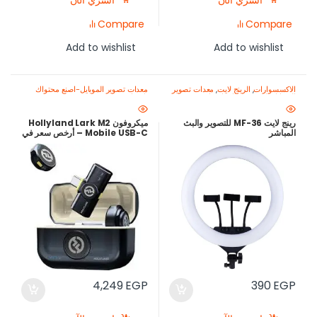
اشتري الآن
اشتري الآن
Compare
Compare
Add to wishlist
Add to wishlist
الاكسسوارات
,
الرينج لايت
,
معدات تصوير
معدات تصوير الموبايل-اصنع محتواك
الموبايل-اصنع محتواك باحتراف
باحتراف
رينج لايت MF-36 للتصوير والبث
ميكروفون Hollyland Lark M2
المباشر
Mobile USB-C – أرخص سعر في
مصر | مدى 300 متر + بطارية 30
ساعة
4,249
EGP
390
EGP