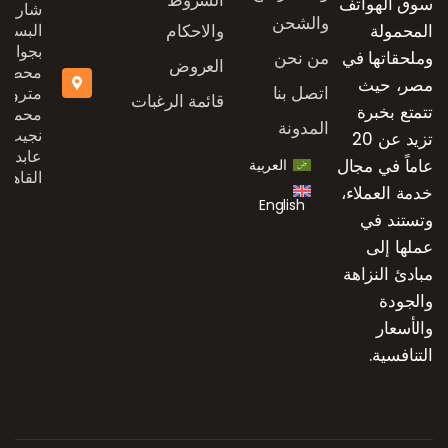
سوق الهواتف
شارع
والشحن
المحمولة
والاحكام
البستان
بجوار
وملحقاتها في
من نحن
العروض
محطة
مصر، حيث
اتصل بنا
مترو
قائمة الرغبات
تتمتع بخبرة
محمد
المدونة
نجيب،
تزيد عن 20
عابدين،
عاماً في مجال
العربية
القاهرة
خدمة العملاء،
English
وتستند في
عملها إلى
مبادئ النزاهة
والجودة
والأسعار
التنافسية.