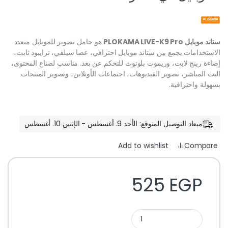
ستاند موبايل PLOKAMA LIVE-K9 Pro
هو حامل تصوير للموبايل متعدد
الاستخدامات يجمع بين ستاند موبايل احترافي، عصا سيلفي، ترايبود ثابت،
إضاءة رينج لايت، وريموت بلوتوث للتحكم عن بعد. مناسب لصناع المحتوى،
البث المباشر، تصوير الفيديوهات، اجتماعات الأونلاين، وتصوير المنتجات
بسهولة واحترافية.
ميعاد التوصيل المتوقع: الأحد 9. أغسطس - الإثنين 10. أغسطس
Compare
Add to wishlist
525
EGP