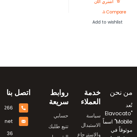
اشتري الآن
Compare
Add to wishlist
رض العلامات التجارية
من نحن
خدمة
روابط
اتصل بنا
العملاء
سريعة
تُعد
16266
"Elavocato
سياسة
حسابي
e.net
Mobile" اسماً
الاستبدال
تتبع طلبك
موثوقاً في
36
والاسترجاع
الشروط