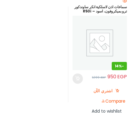
سماعات اذن لاسلكية انكر ساوندكور
ترو بميكروفون، اسود – R50i
14%
-
950
EGP
1,099
EGP
اشتري الآن
Compare
Add to wishlist