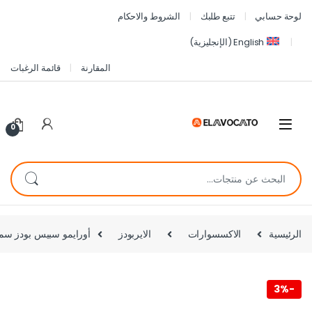
لوحة حسابي
تتبع طلبك
الشروط والاحكام
English
(
الإنجليزية
)
المقارنة
قائمة الرغبات
0
الرئيسية
الاكسسوارات
الايربودز
أورايمو سبيس بودز سماعات 
3%
-