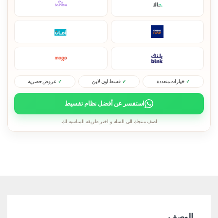
خيارات متعددة
قسط اون لاين
عروض حصرية
استفسر عن أفضل نظام تقسيط
اضف منتجك الى السله و اختر طريقه المناسبه لك.
الوصف