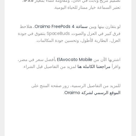
تصميم مريح وثابت في الأذن، ومقاومة للماء بمعيار
IPX5
،
تعتبر السماعة خيار ممتاز للحياة اليومية.
لو بتقارن بينها وبين
سماعة Oraimo FreePods 4
، هتلاحظ
فرق كبير في العزل والصوت. SpaceBuds بتتفوق في جودة
العزل، البطارية الأطول، وتحسين جودة المكالمات.
اشتريها الآن من
ElAvocato Mobile
بأفضل سعر في مصر،
واقرأ
مراجعتنا الكاملة هنا
لمزيد من التفاصيل قبل الشراء.
للمزيد من التفاصيل الرسمية، زور صفحة المنتج على
الموقع الرسمي لشركة Oraimo
.