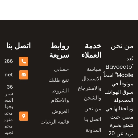
رض العلامات التجارية
من نحن
خدمة
روابط
اتصل بنا
العملاء
سريعة
تُعد
16266
"Elavocato
سياسة
حسابي
e.net
Mobile" اسماً
الاستبدال
تتبع طلبك
موثوقاً في
36
والاسترجاع
الشروط
سوق الهواتف
شارع
والشحن
المحمولة
والاحكام
البستان
بجوار
وملحقاتها في
من نحن
العروض
محطة
مصر، حيث
اتصل بنا
مترو
قائمة الرغبات
تتمتع بخبرة
محمد
المدونة
نجيب،
تزيد عن 20