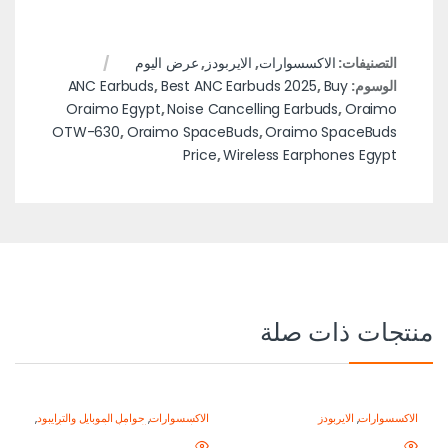
التصنيفات:
الاكسسوارات
,
الايربودز
,
عرض اليوم
الوسوم:
Buy
,
Best ANC Earbuds 2025
,
ANC Earbuds
Oraimo Egypt
,
Noise Cancelling Earbuds
,
Oraimo
OTW-630
,
Oraimo SpaceBuds
,
Oraimo SpaceBuds
Price
,
Wireless Earphones Egypt
منتجات ذات صلة
الاكسسوارات
,
الايربودز
الاكسسوارات
,
حوامل الموبايل والترايبود
,
معدات تصوير الموبايل-اصنع محتواك
باحتراف