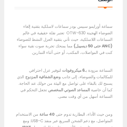
سماعة أورايمو سبيس بودز سماعات لاسلكية بتقنية إلغاء
الضوضاء الهجينة OTW-630 تعتبر نقلة حقيقية في عالم
السماعات اللاسلكية، حيث تأتي بتقنية العزل النشط للضوضاء
(ANC حتى 50 ديسيبل)
مما يمنحك تجربة صوت نقية سواء
كنت في المواصلات، المكتب، أو حتى أثناء التمارين.
السماعة مزودة بـ
6 ميكروفونات
لتوفير عزل احترافي
للمكالمات والضوضاء، إلى جانب
وضع الشفافية المزدوج
الذي
يسمح لك بالبقاء على تواصل مع البيئة من حولك عند الحاجة.
كما أن خاصية
المساعد الصوتي المخصص
تجعل التحكم في
السماعة أسهل من أي وقت مضى.
ومن حيث الأداء، البطارية تدوم حتى
40 ساعة
من الاستخدام
المتواصل، مع دعم الشحن السريع عبر منفذ USB-C. ومع