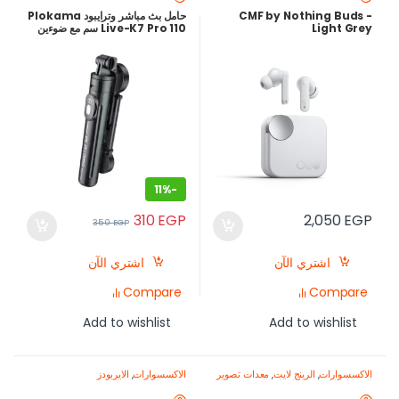
CMF by Nothing Buds -
حامل بث مباشر وترايبود Plokama
Light Grey
Live-K7 Pro 110 سم مع ضوءين
LED مدمجين
11%
-
310
EGP
2,050
EGP
350
EGP
اشتري الآن
اشتري الآن
Compare
Compare
Add to wishlist
Add to wishlist
الاكسسوارات
,
الرينج لايت
,
معدات تصوير
الاكسسوارات
,
الايربودز
الموبايل-اصنع محتواك باحتراف