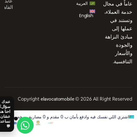
عابدين،
عاماً في مجال
العربية
القاهرة
خدمة العملاء،
English
وتستند في
عملها إلى
مبادئ النزاهة
والجودة
والأسعار
التنافسية.
Copyright
© 2026 All Right Reserved
elavocatomobile
اشتري اللي نفسك فيه وادفع بأمان ب 0 مقدم و 0 مصاريف و خصم 50% على الفوايد