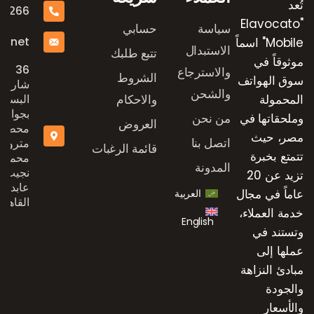
تُعد
16266
"Elavocato
سياسة
حسابي
e.net
Mobile" اسماً
الاستبدال
تتبع طلبك
موثوقاً في
36
والاسترجاع
الشروط
سوق الهواتف
شارع
والشحن
المحمولة
والاحكام
البستان
بجوار
وملحقاتها في
من نحن
العروض
محطة
مصر، حيث
اتصل بنا
مترو
قائمة الرغبات
تتمتع بخبرة
محمد
المدونة
نجيب،
تزيد عن 20
عابدين،
عاماً في مجال
العربية
القاهرة
خدمة العملاء،
English
وتستند في
عملها إلى
مبادئ النزاهة
والجودة
والأسعار