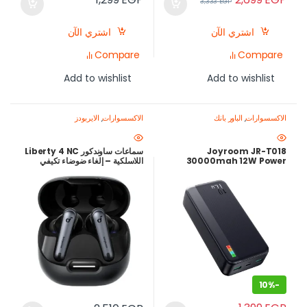
3,333
EGP
اشتري الآن
اشتري الآن
Compare
Compare
Add to wishlist
Add to wishlist
الاكسسوارات
,
الباور بانك
الاكسسوارات
,
الايربودز
Joyroom JR-T018
سماعات ساوندكور Liberty 4 NC
30000mah 12W Power
اللاسلكية – إلغاء ضوضاء تكيفي
Bank
Adaptive ANC 2.0 – صوت Hi-
Res مع LDAC – بطارية حتى 50
ساعة –
10%
-