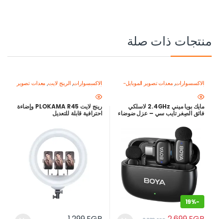
منتجات ذات صلة
الاكسسوارات
,
معدات تصوير الموبايل-
الاكسسوارات
,
الرينج لايت
,
معدات تصوير
اصنع محتواك باحتراف
,
ميكروفون
الموبايل-اصنع محتواك باحتراف
للموبايل
مايك بويا ميني 2.4GHz لاسلكي
رينج لايت PLOKAMA R45 وإضاءة
فائق الصِغر تايب سي – عزل ضوضاء
احترافية قابلة للتعديل
ذكي وبطارية حتى 30 ساعة
19%
-
2,699
EGP
1,299
EGP