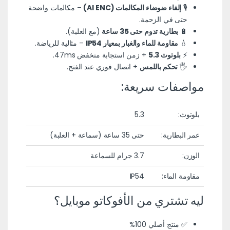
🎙️
إلغاء ضوضاء المكالمات (AI ENC)
– مكالمات واضحة
حتى في الزحمة.
🔋
بطارية تدوم حتى 35 ساعة
(مع العلبة).
💧
مقاومة للماء والغبار بمعيار IP54
– مثالية للرياضة.
⚡
بلوتوث 5.3
+ زمن استجابة منخفض 47ms.
🖐️
تحكم باللمس
+ اتصال فوري عند الفتح.
مواصفات سريعة:
بلوتوث:
5.3
عمر البطارية:
حتى 35 ساعة (سماعة + العلبة)
الوزن:
3.7 جرام للسماعة
مقاومة الماء:
IP54
ليه تشتري من الأفوكاتو موبايل؟
✅ منتج أصلي 100%