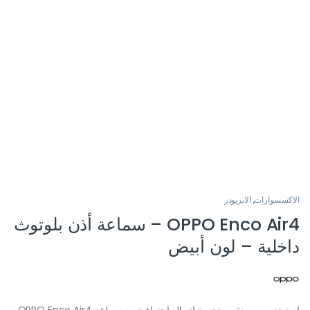
الاكسسوارات
,
الايربودز
OPPO Enco Air4 – سماعة أذن بلوتوث
داخلية – لون أبيض
استمتع بصوت نقي وتجربة اتصال احترافية مع سماعة OPPO Enco Air4