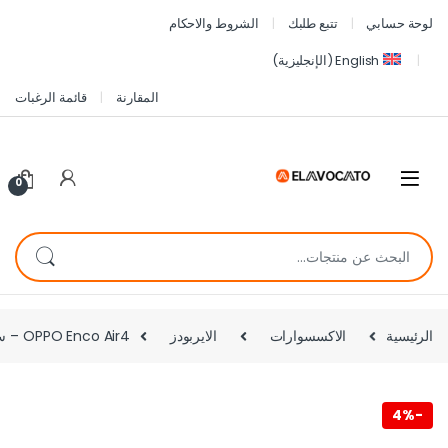
لوحة حسابي
تتبع طلبك
الشروط والاحكام
English
(
الإنجليزية
)
المقارنة
قائمة الرغبات
0
الرئيسية
الاكسسوارات
الايربودز
OPPO Enco Air4 – سماعة أذن بلوتوث داخلية – لون أبيض
4%
-