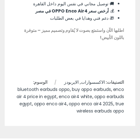
🚚 توصيل مجاني في نفس اليوم داخل القاهرة
💰
أرخص سعر OPPO Enco Air4 في مصر
🎁 دعم فني وهدايا في بعض الطلبات
اطلبها الآن واستمتع بصوت لا يُقاوم وتصميم مميز – متوفرة
باللون الأبيض!
التصنيفات:
الاكسسوارات
,
الايربودز
الوسوم:
bluetooth earbuds oppo
,
buy oppo earbuds
,
enco
air 4 price in egypt
,
enco air4 white
,
oppo earbuds
egypt
,
oppo enco air4
,
oppo enco air4 2025
,
true
wireless earbuds oppo