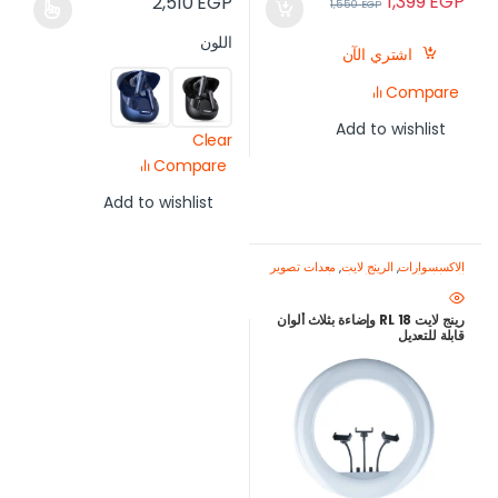
1,399
EGP
2,510
EGP
1,550
EGP
اللون
اشتري الآن
Compare
Add to wishlist
Clear
Compare
Add to wishlist
الاكسسوارات
,
الرينج لايت
,
معدات تصوير
الموبايل-اصنع محتواك باحتراف
رينج لايت RL 18 وإضاءة بثلاث ألوان
قابلة للتعديل