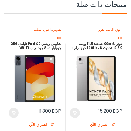
منتجات ذات صلة
أجهزة التابلت
,
هونر
شاومي
,
أجهزة التابلت
هونر باد X9a شاشة 11.5 بوصة
شاومى ريدمي Pad SE تابلت، 256
2.5K بتحديث 120Hz، 8 جيجا رام +
جيجابايت، 8 جيجا رام، Wi-Fi –
128 جيجا، بطارية 8300 مللي أمبير
رمادي جرافيت
شحن 35 واط – أفضل سعر في
مصر
11,300
EGP
15,200
EGP
اشتري الآن
اشتري الآن