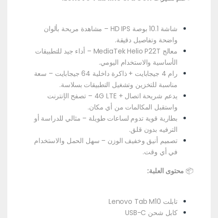
شاشة 10.1 بوصة HD IPS – مشاهدة مريحة بألوان
واضحة وتفاصيل دقيقة.
معالج MediaTek Helio P22T – أداء جيد للتطبيقات
الأساسية والاستخدام اليومي.
رام 4 جيجابايت + ذاكرة داخلية 64 جيجابايت – سعة
مناسبة للتخزين وتشغيل التطبيقات بسلاسة.
يدعم شريحة اتصال + 4G LTE – تصفح الإنترنت
واستقبل المكالمات من أي مكان.
بطارية قوية تدوم لساعات طويلة – مثالي للدراسة أو
الترفيه بدون قلق.
تصميم أنيق وخفيف الوزن – سهل الحمل والاستخدام
في أي وقت.
📦
محتوى العلبة:
تابلت Lenovo Tab M10
كابل شحن USB-C