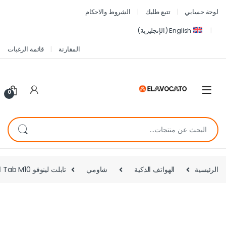
لوحة حسابي
تتبع طلبك
الشروط والاحكام
English
(
الإنجليزية
)
المقارنة
قائمة الرغبات
0
الرئيسية
الهواتف الذكية
شاومي
تابلت لينوفو Tab M10 الجيل الثالث بشريحة اتصال واحدة، 64 جيجابايت، 4 جيجا رام، شبكة الجيل الرابع – رمادي