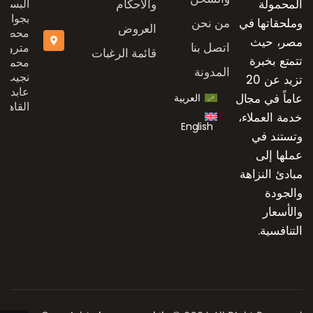
المحمولة
والاحكام
البستان
بجوار
وملحقاتها في
من نحن
العروض
محطة
مصر، حيث
اتصل بنا
مترو
قائمة الرغبات
تتمتع بخبرة
محمد
المدونة
نجيب،
تزيد عن 20
عابدين،
عاماً في مجال
العربية
القاهرة
خدمة العملاء،
English
وتستند في
عملها إلى
مبادئ النزاهة
والجودة
والأسعار
التنافسية.