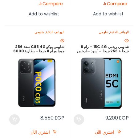
Compare
Compare
Add to wishlist
Add to wishlist
الهواتف الذكية
,
شاومي
الهواتف الذكية
,
شاومي
شاومي ريدمي 15C 4G – رام 8
شاومي بوكو C85 4G سعة 256
جيجا + 256 جيجا – أسود – ارخص
جيجا ورام 8 جيجا – بطارية 6000
سعر في مصر
مللي وشحن سريع 33 واط
8,550
EGP
9,200
EGP
اشتري الآن
اشتري الآن