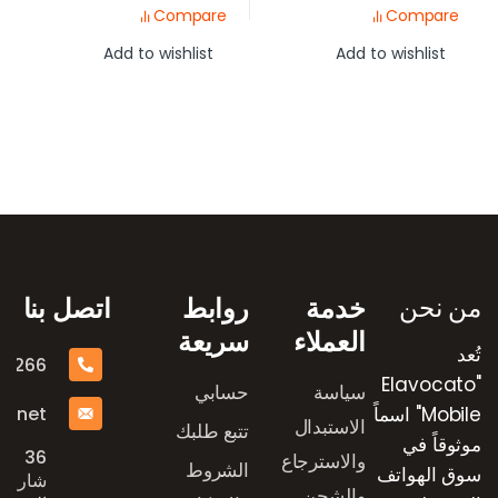
Compare
Compare
Add to wishlist
Add to wishlist
رض العلامات التجارية
من نحن
خدمة
روابط
اتصل بنا
العملاء
سريعة
تُعد
16266
"Elavocato
سياسة
حسابي
e.net
Mobile" اسماً
الاستبدال
تتبع طلبك
موثوقاً في
36
والاسترجاع
الشروط
سوق الهواتف
شارع
والشحن