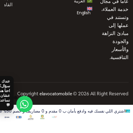
عاماً في مجال
العربية
القاهرة
خدمة العملاء،
English
وتستند في
عملها إلى
مبادئ النزاهة
والجودة
والأسعار
التنافسية.
Copyright
© 2026 All Right Reserved
elavocatomobile
اشتري اللي نفسك فيه وادفع بأمان ب 0 مقدم و 0 مصاريف و خصم 50% على الفوايد