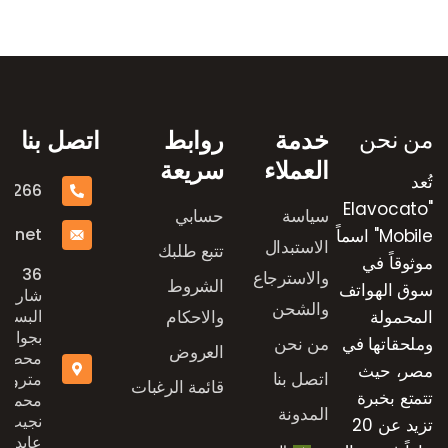
رض العلامات التجارية
من نحن
خدمة
روابط
اتصل بنا
العملاء
سريعة
تُعد
16266
"Elavocato
سياسة
حسابي
e.net
Mobile" اسماً
الاستبدال
تتبع طلبك
موثوقاً في
36
والاسترجاع
الشروط
سوق الهواتف
شارع
والشحن
المحمولة
والاحكام
البستان
بجوار
وملحقاتها في
من نحن
العروض
محطة
مصر، حيث
اتصل بنا
مترو
قائمة الرغبات
تتمتع بخبرة
محمد
المدونة
نجيب،
تزيد عن 20
عابدين،