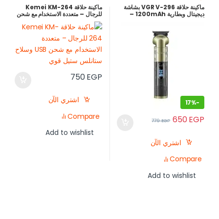
ماكينة حلاقة VGR V-296 بشاشة
ماكينة حلاقة Kemei KM-264
ديجيتال وبطارية 1200mAh –
للرجال – متعددة الاستخدام مع شحن
أفضل سعر في مصر
USB وسلاح ستانلس ستيل قوي
750
EGP
اشتري الآن
17%
-
Compare
650
EGP
779
EGP
Add to wishlist
اشتري الآن
Compare
Add to wishlist