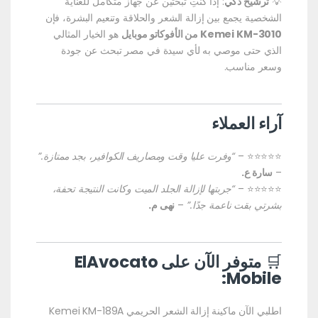
💡
ترشيح ذكي
: إذا كنتِ تبحثين عن جهاز متكامل للعناية
الشخصية يجمع بين إزالة الشعر والحلاقة وتنعيم البشرة، فإن
Kemei KM-3010 من الأفوكاتو موبايل
هو الخيار المثالي
الذي حتى موصي به لأي سيدة في مصر تبحث عن جودة
وسعر مناسب.
آراء العملاء
⭐️⭐️⭐️⭐️⭐️ –
“وفرت عليا وقت ومصاريف الكوافير، بجد ممتازة.”
–
سارة ع.
⭐️⭐️⭐️⭐️⭐️ –
“جربتها لإزالة الجلد الميت وكانت النتيجة تحفة،
بشرتي بقت ناعمة جدًا.”
–
نهى م.
🛒
متوفر الآن على
ElAvocato
:
Mobile
اطلبي الآن ماكينة إزالة الشعر الحريمي Kemei KM-189A