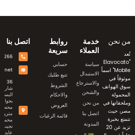
رض العلامات التجارية
من نحن
خدمة
روابط
اتصل بنا
العملاء
سريعة
تُعد
16266
"Elavocato
سياسة
حسابي
e.net
Mobile" اسماً
الاستبدال
تتبع طلبك
موثوقاً في
36
والاسترجاع
الشروط
سوق الهواتف
شارع
والشحن
المحمولة
والاحكام
البستان
بجوار
وملحقاتها في
من نحن
العروض
محطة
مصر، حيث
اتصل بنا
مترو
قائمة الرغبات
تتمتع بخبرة
محمد
المدونة
نجيب،
تزيد عن 20
عابدين،