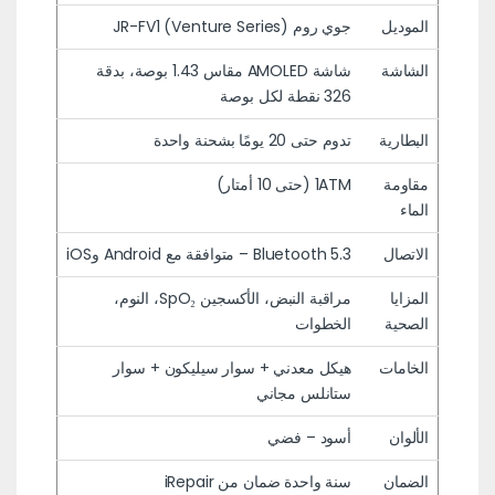
الموديل
جوي روم JR-FV1 (Venture Series)
الشاشة
شاشة AMOLED مقاس 1.43 بوصة، بدقة
326 نقطة لكل بوصة
البطارية
تدوم حتى 20 يومًا بشحنة واحدة
مقاومة
1ATM (حتى 10 أمتار)
الماء
الاتصال
Bluetooth 5.3 – متوافقة مع Android وiOS
المزايا
مراقبة النبض، الأكسجين SpO₂، النوم،
الصحية
الخطوات
الخامات
هيكل معدني + سوار سيليكون + سوار
ستانلس مجاني
الألوان
أسود – فضي
الضمان
سنة واحدة ضمان من iRepair