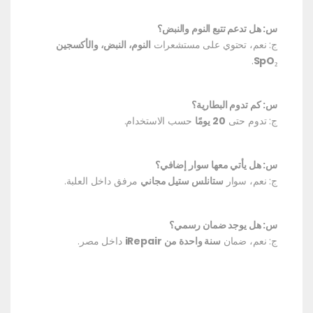
س: هل تدعم تتبع النوم والنبض؟
ج: نعم، تحتوي على مستشعرات
النوم، النبض، والأكسجين
.
SpO₂
س: كم تدوم البطارية؟
ج: تدوم حتى
20 يومًا
حسب الاستخدام.
س: هل يأتي معها سوار إضافي؟
ج: نعم، سوار
ستانلس ستيل مجاني
مرفق داخل العلبة.
س: هل يوجد ضمان رسمي؟
ج: نعم، ضمان
سنة واحدة من iRepair
داخل مصر.