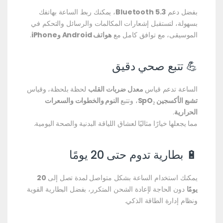
بفضل دعم
Bluetooth 5.3
، يمكنك ربط الساعة بهاتفك
بسهولة، لتستقبل إشعارات المكالمات والرسائل والتحكم في
الموسيقى، مع توافق كامل مع
هواتف Android وiPhone
.
💪 تتبع صحي دقيق
الساعة تدعم قياس
معدل ضربات القلب
لحظة بلحظة، وقياس
تشبع الأكسجين SpO₂
، وتتبع
النوم والخطوات والسعرات
الحرارية
.
مما يجعلها خيارًا مثاليًا لعشاق اللياقة البدنية والصحة اليومية.
🔋 بطارية تدوم حتى 20 يومًا
يمكنك استخدام الساعة بشكل متواصل لمدة تصل إلى
20
يومًا
دون الحاجة لإعادة الشحن المتكرر، بفضل البطارية القوية
ونظام إدارة الطاقة الذكي.