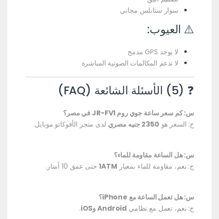
سوار ستانلس مجاني
⚠️ العيوب:
لا يوجد GPS مدمج
لا تدعم المكالمات الصوتية المباشرة
❓ (5) الأسئلة الشائعة (FAQ)
س: كم سعر ساعة جوي روم JR-FV1 في مصر؟
ج: السعر هو
2350 جنيه مصري
لدى متجر الأفوكاتو موبايل.
س: هل الساعة مقاومة للماء؟
ج: نعم، مقاومة للماء بمعيار
1ATM
حتى عمق 10 أمتار.
س: هل تعمل الساعة مع iPhone؟
ج: نعم، تعمل مع نظامي
Android وiOS
.