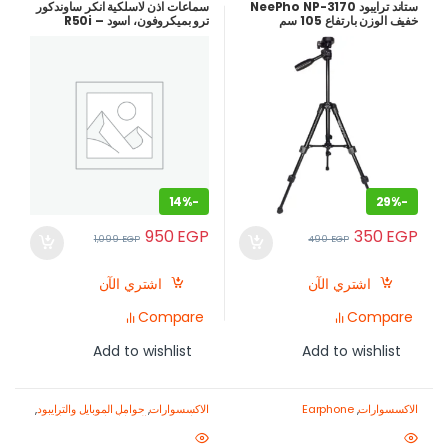
ستاند ترايبود NeePho NP-3170
سماعات اذن لاسلكية انكر ساوندكور
خفيف الوزن بارتفاع 105 سم
ترو بميكروفون، اسود – R50i
للموبايل والكاميرا
14%
-
29%
-
950
EGP
350
EGP
1,099
EGP
490
EGP
اشتري الآن
اشتري الآن
Compare
Compare
Add to wishlist
Add to wishlist
الاكسسوارات
,
Earphone
الاكسسوارات
,
حوامل الموبايل والترايبود
,
معدات تصوير الموبايل-اصنع محتواك
باحتراف