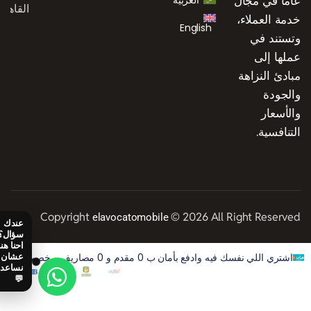
عاماً في مجال
العربية
القاهرة
خدمة العملاء،
English
وتستند في
عملها إلى
مبادئ النزاهة
والجودة
والأسعار
التنافسية.
Copyright
© 2026 All Right Reserved
elavocatomobile
اشتري اللي نفسك فيه وادفع بأمان ب 0 مقدم و 0 مصاريف و خصم 50% على الفوايد