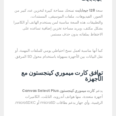
سعة
128 جيجابايت
تمنحك مساحة كبيرة لتخزين عدد كبير من
الصور، الفيديوهات، ملفات الموسيقى، المستندات،
والتطبيقات. هذه السعة مناسبة لمن يستخدم الهاتف أو الكاميرا
بشكل مكثف، ويريد مساحة تخزين إضافية تساعده على
الاحتفاظ بملفاته بدون حذف مستمر.
كما أنها مناسبة لعمل نسخ احتياطي يومي للملفات المهمة، أو
نقل البيانات بين الأجهزة بسهولة باستخدام محول SD المرفق.
توافق كارت ميموري كينجستون مع
الأجهزة
يدعم
كارت ميموري كينجستون Canvas Select Plus
أجهزة متعددة، منها هواتف أندرويد، التابلت، الكاميرات
الرقمية، وأي جهاز يدعم بطاقات microSD أو microSDXC.