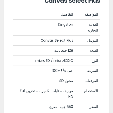
Canvas Select Plus
المواصفة
التفاصيل
العلامة
Kingston
التجارية
الموديل
Canvas Select Plus
السعة
128 جيجابايت
النوع
microSD / microSDXC
السرعة
حتى 100MB/s
المرفقات
محول SD
الاستخدام
موبايلات، تابلت، كاميرات، تخزين Full
HD
السعر
650 جنيه مصري