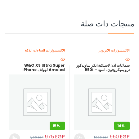
منتجات ذات صلة
الاكسسوارات
,
الايربودز
الاكسسوارات
,
الساعات الذكية
سماعات اذن لاسلكية انكر ساوندكور
W&O X9 Ultra Super
ترو بميكروفون، اسود – R50i
Amoled لهواتف iPhone
وAndroid، GPT Chat 49 ملم
– أسود
15%
-
14%
-
975
EGP
950
EGP
1,150
EGP
1,099
EGP