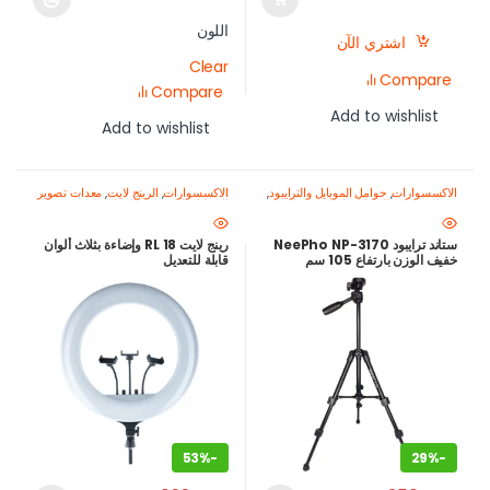
اللون
اشتري الآن
Clear
Compare
Compare
Add to wishlist
Add to wishlist
الاكسسوارات
,
حوامل الموبايل والترايبود
,
الاكسسوارات
,
الرينج لايت
,
معدات تصوير
معدات تصوير الموبايل-اصنع محتواك
الموبايل-اصنع محتواك باحتراف
باحتراف
ستاند ترايبود NeePho NP-3170
رينج لايت RL 18 وإضاءة بثلاث ألوان
خفيف الوزن بارتفاع 105 سم
قابلة للتعديل
للموبايل والكاميرا
53%
-
29%
-