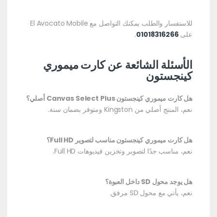
للاستفسار والطلب يمكنك التواصل مع El Avocato Mobile
على
01018316266
.
الأسئلة الشائعة عن كارت ميموري
كينجستون
هل كارت ميموري كينجستون Canvas Select Plus أصلي؟
نعم، المنتج أصلي من Kingston ومتوفر بضمان سنة.
هل كارت ميموري كينجستون مناسب لتصوير Full HD؟
نعم، مناسب جدًا لتصوير وتخزين فيديوهات Full HD.
هل يوجد محول SD داخل العبوة؟
نعم، يأتي مع محول SD مرفق.