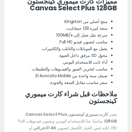
مميزات كارت ميموري كينجستون
Canvas Select Plus 128GB
منتج أصلي من Kingston.
سعة كبيرة 128 جيجابايت.
سرعة نقل تصل إلى 100MB/s.
مناسب لتصوير فيديو Full HD.
يعمل مع الموبايلات والتابلت والكاميرات.
محول SD مرفق داخل العبوة.
أداء ثابت للاستخدام اليومي.
مناسب لتخزين الصور والفيديوهات والتطبيقات.
ضمان سنة واحدة من El Avocato Mobile.
سعر مناسب مقابل السعة والجودة.
ملاحظات قبل شراء كارت ميموري
كينجستون
يعتبر
كارت ميموري كينجستون Canvas Select Plus
128GB
مناسبًا جدًا للاستخدام اليومي وتصوير فيديوهات Full
HD، لكنه ليس الخيار الأفضل لتصوير
4K الاحترافي
أو