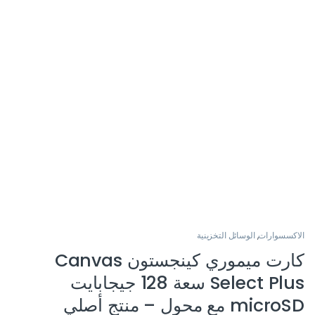
الاكسسوارات
,
الوسائل التخزينية
كارت ميموري كينجستون Canvas
Select Plus سعة 128 جيجابايت
microSD مع محول – منتج أصلي