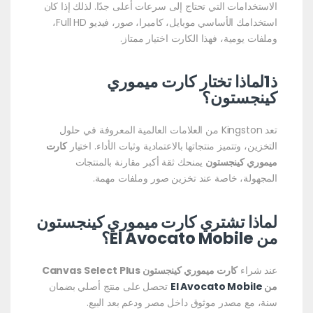
الاستخدامات التي تحتاج إلى سرعات أعلى جدًا. لذلك إذا كان
استخدامك الأساسي موبايل، كاميرا، صور، فيديو Full HD،
وملفات يومية، فهذا الكارت اختيار ممتاز.
ذ1لماذا تختار كارت ميموري
كينجستون؟
تعد Kingston من العلامات العالمية المعروفة في حلول
التخزين، وتتميز منتجاتها بالاعتمادية وثبات الأداء. اختيار
كارت
ميموري كينجستون
يمنحك ثقة أكبر مقارنة بالمنتجات
المجهولة، خاصة عند تخزين صور وملفات مهمة.
لماذا تشتري كارت ميموري كينجستون
من El Avocato Mobile؟
عند شراء
كارت ميموري كينجستون Canvas Select Plus
من
El Avocato Mobile
تحصل على منتج أصلي بضمان
سنة، مع مصدر موثوق داخل مصر ودعم بعد البيع.