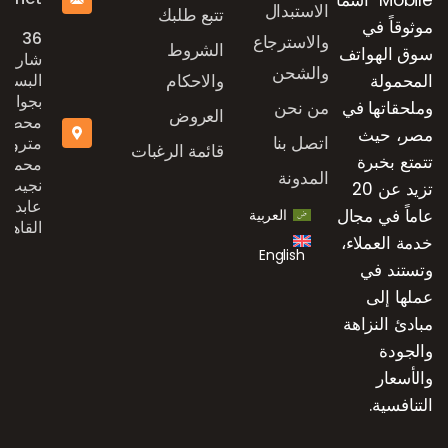
الاستبدال
تتبع طلبك
موثوقاً في
36
والاسترجاع
الشروط
سوق الهواتف
شارع
والشحن
المحمولة
والاحكام
البستان
بجوار
وملحقاتها في
من نحن
العروض
محطة
مصر، حيث
اتصل بنا
مترو
قائمة الرغبات
تتمتع بخبرة
محمد
المدونة
نجيب،
تزيد عن 20
عابدين،
عاماً في مجال
العربية
القاهرة
خدمة العملاء،
English
وتستند في
عملها إلى
مبادئ النزاهة
والجودة
والأسعار
التنافسية.