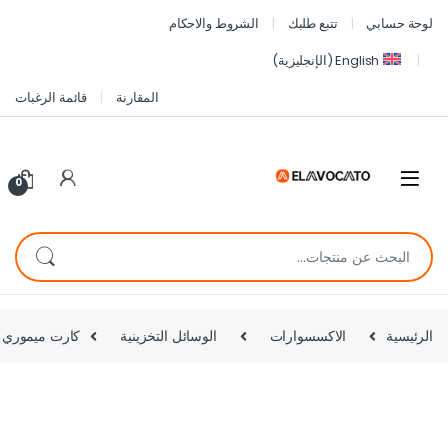
لوحة حسابي
تتبع طلبك
الشروط والاحكام
English
(
الإنجليزية
)
المقارنة
قائمة الرغبات
0
الرئيسية
الاكسسوارات
الوسائل التخزينية
كارت ميموري كينجستون Canvas Select Plus سعة 128 جيجابا