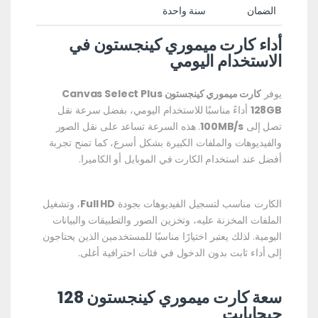
الضمان
سنة واحدة
أداء كارت ميموري كينجستون في
الاستخدام اليومي
يوفر
كارت ميموري كينجستون Canvas Select Plus
128GB
أداءً مناسبًا للاستخدام اليومي، بفضل سرعة نقل
تصل إلى
100MB/s
. هذه السرعة تساعد على نقل الصور
والفيديوهات والملفات الكبيرة بشكل أسرع، كما تمنح تجربة
أفضل عند استخدام الكارت في الموبايل أو الكاميرا.
الكارت مناسب لتسجيل الفيديوهات بجودة
Full HD
، وتشغيل
الملفات المخزنة عليه، وتخزين الصور والتطبيقات والبيانات
اليومية. لذلك يعتبر اختيارًا مناسبًا للمستخدمين الذين يحتاجون
إلى أداء ثابت بدون الدخول في فئات احترافية أغلى.
سعة كارت ميموري كينجستون 128
جيجابايت