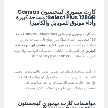
كارت ميموري كينجستون Canvas
Select Plus 128GB: مساحة كبيرة
وأداء موثوق للموبايل والكاميرا
يعد
كارت ميموري كينجستون Canvas Select Plus سعة
128 جيجابايت
اختيارًا عمليًا لمن يحتاج إلى مساحة تخزين
إضافية مع أداء ثابت وموثوق.
الكارت مناسب لتوسيع مساحة
التخزين
في الموبايلات، التابلت، الكاميرات الرقمية، والأجهزة
التي تدعم بطاقات
microSD / microSDXC
.
إذا كنت تستخدم هاتفك في تصوير الصور والفيديوهات، تحميل
التطبيقات، تخزين الملفات، أو تسجيل فيديوهات
Full HD
،
فإن هذا الكارت يقدم لك مساحة مريحة تساعدك على
استخدام جهازك بدون قلق من امتلاء الذاكرة بسرعة.
مواصفات كارت ميموري كينجستون