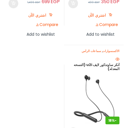
699
EGP
350
EGP
1,499
EGP
490
EGP
اشتري الآن
اشتري الآن
Compare
Compare
Add to wishlist
Add to wishlist
الاكسسوارات
,
سماعات الرأس
أنكر ساوندكور لايف u2i (النسحه
المعدله)
18%
-