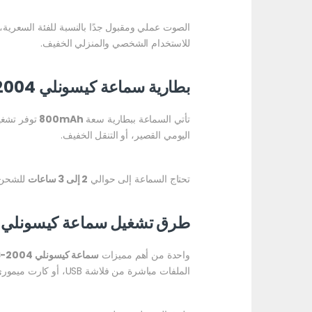
الصوت عملي ومقبول جدًا بالنسبة للفئة السعرية،
للاستخدام الشخصي والمنزلي الخفيف.
بطارية سماعة كيسونلي KS-2004
تأتي السماعة ببطارية سعة
800mAh
توفر تشغي
اليومي القصير، أو التنقل الخفيف.
تحتاج السماعة إلى حوالي
2 إلى 3 ساعات
للشحن 
طرق تشغيل سماعة كيسونلي KS-2004
واحدة من أهم مميزات
سماعة كيسونلي KS-2004
الملفات مباشرة من فلاشة USB، أو كارت ميموري TF، أو توصيلها بكابل AUX.