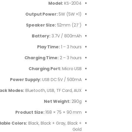
Model:
KS-2004
Output Power:
5W (5W ×1)
Speaker Size:
52mm (2.1″)
Battery:
3.7V / 800mAh
Play Time:
1 – 3 hours
Charging Time:
2 – 3 hours
Charging Port:
Micro USB
Power Supply:
USB DC 5V / 500mA
ack Modes:
Bluetooth, USB, TF Card, AUX
Net Weight:
290g
Product Size:
168 × 75 × 90 mm
lable Colors:
Black, Black + Gray, Black +
Gold