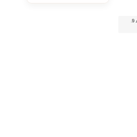
ميعاد التوصيل المتوقع: السبت 8. أغسطس - الأحد 9.