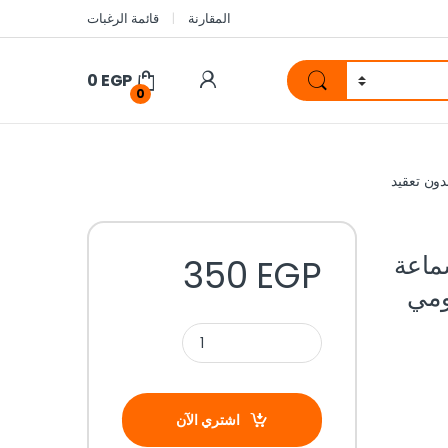
المقارنة
قائمة الرغبات
0
EGP
0
نلي KS-2004: سماعة
350
EGP
ومي
اشتري الآن