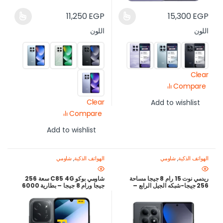
11,250
EGP
15,300
EGP
اللون
اللون
Clear
Compare
Clear
Add to wishlist
Compare
Add to wishlist
الهواتف الذكية
,
شاومي
الهواتف الذكية
,
شاومي
ريدمي نوت 15 رام 8 جيجا مساحة
شاومي بوكو C85 4G سعة 256
256 جيجا-شبكه الجيل الرابع –
جيجا ورام 8 جيجا – بطارية 6000
شاشة أموليد120 هرتز وبطارية
مللي وشحن سريع 33 واط
6000 ملي امبير