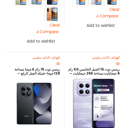
Clear
Compare
Clear
Add to wishlist
Compare
Add to wishlist
الهواتف الذكية
,
شاومي
الهواتف الذكية
,
شاومي
ريدمي نوت 15 الجيل الخامس 5G رام
ريدمي نوت 15 رام 6 جيجا مساحة
8 جيجابايت مساحة 256 جيجابايت –
128 جيجا-شبكه الجيل الرابع –
شاشة أموليد 120 هرتز ومعالج سناب
شاشة أموليد120 هرتز وبطارية
دراجون
6000 ملي امبير