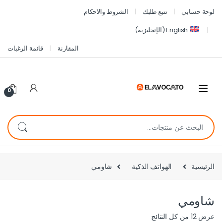
لوحة حسابي
تتبع طلبك
الشروط والاحكام
English
(
الإنجليزية
)
المقارنة
قائمة الرغبات
0
الرئيسية
الهواتف الذكية
شاومي
شاومي
عرض ⁦12⁩ من كل النتائج