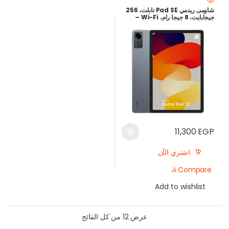
شاومى ريدمي Pad SE تابلت، 256
جيجابايت، 8 جيجا رام، Wi-Fi –
رمادي جرافيت
11,300
EGP
اشتري الآن
Compare
Add to wishlist
عرض ⁦12⁩ من كل النتائج