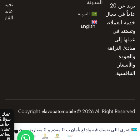
المدونة
نجيب،
تزيد عن 20
عابدين،
عاماً في مجال
العربية
القاهرة
خدمة العملاء،
English
وتستند في
عملها إلى
مبادئ النزاهة
والجودة
والأسعار
التنافسية.
Copyright
© 2026 All Right Reserved
elavocatomobile
اشتري اللي نفسك فيه وادفع بأمان ب 0 مقدم و 0 مصاريف و خصم 50% على الفوايد