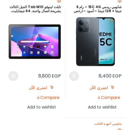
شاومي ريدمي 15C 4G – رام 6
تابلت لينوفو Tab M10 الجيل الثالث
جيجا + 128 جيجا – أسود – ارخص
بشريحة اتصال واحدة، 64 جيجابايت،
سعر في مصر
4 جيجا رام، شبكة الجيل الرابع –
رمادي
8,800
EGP
8,400
EGP
اشتري الآن
اشتري الآن
Compare
Compare
Add to wishlist
Add to wishlist
شاومي
,
أجهزة التابلت