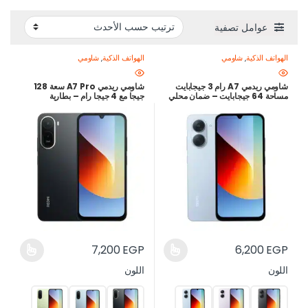
عوامل تصفية
الهواتف الذكية
,
شاومي
الهواتف الذكية
,
شاومي
شاومي ريدمي A7 رام 3 جيجابايت
شاومي ريدمي A7 Pro سعة 128
مساحة 64 جيجابايت – ضمان محلي
جيجا مع 4 جيجا رام – بطارية
18 شهر
6000mAh – شاشة 120Hz –
ضمان 18 شهر – أفضل سعر في
مصر
7,200
EGP
6,200
EGP
اللون
اللون