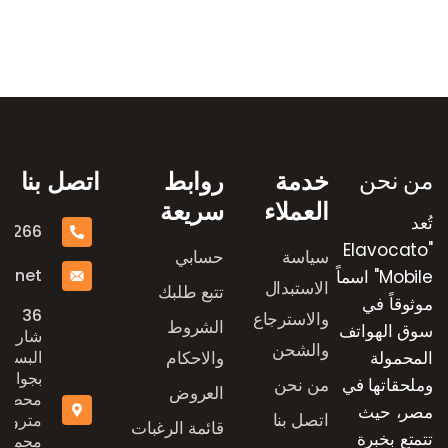
رض العلامات التجارية
من نحن
خدمة
روابط
اتصل بنا
العملاء
سريعة
تُعد
16266
"Elavocato
سياسة
حسابي
e.net
Mobile" اسماً
الاستبدال
تتبع طلبك
موثوقاً في
36
والاسترجاع
الشروط
سوق الهواتف
شارع
والشحن
المحمولة
والاحكام
البستان
بجوار
وملحقاتها في
من نحن
العروض
محطة
مصر، حيث
اتصل بنا
مترو
قائمة الرغبات
تتمتع بخبرة
محمد