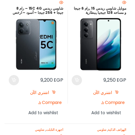
موبايل شاومي ريدمي 15 ,رام 6 جيجا
شاومي ريدمي 15C 4G – رام 8
و مساحه 128 جيجيا ,ببطارية
جيجا + 256 جيجا – أسود – ارخص
7000mAh وشاشة 144Hz –
سعر في مصر
أرخص سعر في مصر
9,200
EGP
9,250
EGP
اشتري الآن
اشتري الآن
Compare
Compare
Add to wishlist
Add to wishlist
الهواتف الذكية
,
شاومي
أجهزة التابلت
,
شاومي