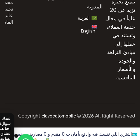
تتمتع بخبرة
محمد
المدونة
نجيب،
تزيد عن 20
عابدين،
عاماً في مجال
العربية
القاهرة
خدمة العملاء،
English
وتستند في
عملها إلى
مبادئ النزاهة
والجودة
والأسعار
التنافسية.
Copyright
© 2026 All Right Reserved
elavocatomobile
اشتري اللي نفسك فيه وادفع بأمان ب 0 مقدم و 0 مصاريف و خصم 50% على الفوايد