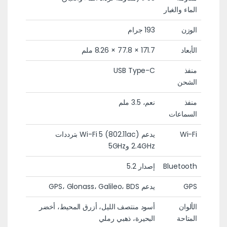
الماء والغبار
الوزن
193 جرام
الأبعاد
171.7 × 77.8 × 8.26 ملم
منفذ
USB Type-C
الشحن
منفذ
نعم، 3.5 ملم
السماعات
Wi-Fi
يدعم Wi-Fi 5 (802.11ac) بترددات
2.4GHz و5GHz
Bluetooth
إصدار 5.2
GPS
يدعم GPS، Glonass، Galileo، BDS
الألوان
أسود منتصف الليل، أزرق المحيط، أخضر
المتاحة
البحيرة، ذهبي رملي