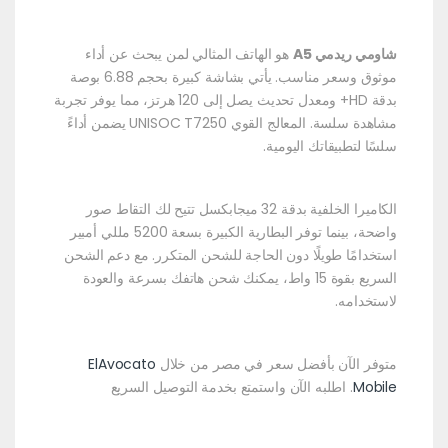
شاومي ريدمي A5
هو الهاتف المثالي لمن يبحث عن أداء
موثوق وسعر مناسب. يأتي بشاشة كبيرة بحجم 6.88 بوصة
بدقة HD+ ومعدل تحديث يصل إلى 120 هرتز، مما يوفر تجربة
مشاهدة سلسة. المعالج القوي UNISOC T7250 يضمن أداءً
سلسًا لتطبيقاتك اليومية.
الكاميرا الخلفية بدقة 32 ميجابكسل تتيح لك التقاط صور
واضحة، بينما توفر البطارية الكبيرة بسعة 5200 مللي أمبير
استخدامًا طويلًا دون الحاجة للشحن المتكرر. مع دعم الشحن
السريع بقوة 15 واط، يمكنك شحن هاتفك بسرعة والعودة
لاستخدامه.
متوفر الآن بأفضل سعر في مصر من خلال
ElAvocato
Mobile
. اطلبه الآن واستمتع بخدمة التوصيل السريع