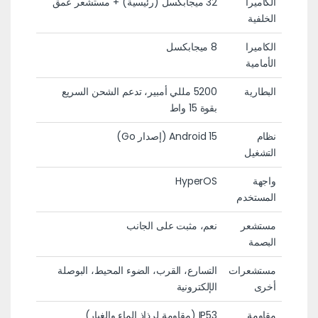
الكاميرا
32 ميجابكسل (رئيسية) + مستشعر عمق
الخلفية
الكاميرا
8 ميجابكسل
الأمامية
البطارية
5200 مللي أمبير، تدعم الشحن السريع
بقوة 15 واط
نظام
Android 15 (إصدار Go)
التشغيل
واجهة
HyperOS
المستخدم
مستشعر
نعم، مثبت على الجانب
البصمة
مستشعرات
التسارع، القرب، الضوء المحيط، البوصلة
أخرى
الإلكترونية
مقاومة
IP53 (مقاومة لرذاذ الماء والغبار)