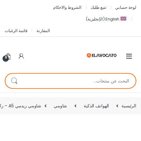
لوحة حسابي
تتبع طلبك
الشروط والاحكام
English
(
الإنجليزية
)
المقارنة
قائمة الرغبات
0
الرئيسية
الهواتف الذكية
شاومي
شاومي ريدمي A5 – رام 4 جيجا – مساحة 128 جيجا – اسود