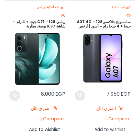
الهواتف الذكية
الهواتف الذكية
,
ريلمي
سامسونج جلاكسيA07 4G – 128
ريلمي C71 – 128 جيجا + 4 رام –
جيجا + 4 جيجا رام – أسود | أرخص
شاشة 6.67 بوصة، بطارية
سعر في مصر
6000mAh، كاميرا 50 ميجابكسل
– لون أخضر – أرخص سعر في مصر
8,000
EGP
7,950
EGP
اشتري الآن
اشتري الآن
Compare
Compare
Add to wishlist
Add to wishlist