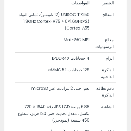
العنصر
المواصفات
المعالج
UNISOC T7250 (12 نانومتر)، ثماني النواة
(2×1.8GHz Cortex-A75 + 6×1.6GHz
Cortex-A55)
معالج
Mali-G52 MP1
الرسوميات
الرام
4 جيجابايت LPDDR4X
الذاكرة
128 جيجابايت eMMC 5.1
الداخلية
دعم بطاقة
نعم، حتى 2 تيرابايت عبر microSD
الذاكرة
الشاشة
6.88 بوصة IPS LCD، دقة 1640 × 720
بكسل، معدل تحديث حتى 120 هرتز، سطوع
450 شمعة (نموذجي)