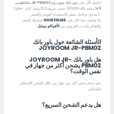
احصل الآن على
باور بانك جوي روم JR-PBM02 مغناطيسي
3×1
بسعة 10000mAh، شحن سريع 22.5 واط، كابل Type-
C مدمج، وحامل عملي للاستخدام اليومي والسفر.
📞 تواصل معنا الآن على
01018316266
لمعرفة السعر
والتوافر وأحدث العروض من
الأفوكاتو موبايل
.
الأسئلة الشائعة حول باور بانك
JOYROOM JR-PBM02
هل باور بانك JOYROOM JR-
PBM02 يشحن أكثر من جهاز في
نفس الوقت؟
نعم، يدعم شحن أكثر من جهاز من خلال الشحن اللاسلكي
والسلكي.
هل يدعم الشحن السريع؟