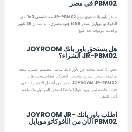
PBM02 في مصر
يتوفر
باور بانك جوي روم JR-PBM02 مغناطيسي 3×1
لدى
الأفوكاتو موبايل
بسعر
1499 جنيه مصري
، مع ضمان
36 شهر
وخدمة موثوقة بعد البيع.
هل يستحق باور بانك JOYROOM
JR-PBM02 الشراء؟
نعم، إذا كنت تبحث عن باور بانك شامل بتصميم عملي، سعة
مناسبة، شحن سريع، وشحن لاسلكي مغناطيسي، فإن
JOYROOM JR-PBM02
يعتبر من أفضل الاختيارات في
فئته، خاصة لمن يريد جهازًا واحدًا لشحن الموبايل والساعة
أثناء التنقل.
اطلب باور بانك JOYROOM JR-
PBM02 الآن من الأفوكاتو موبايل