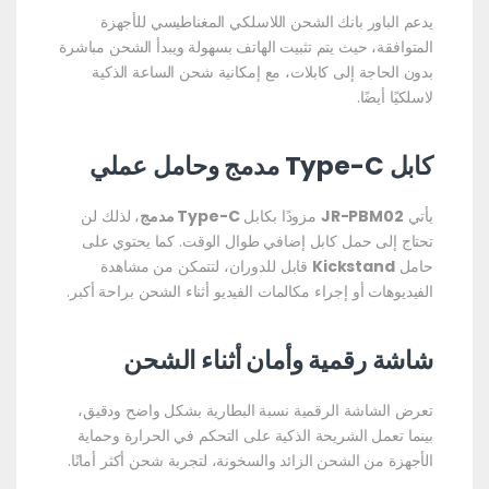
يدعم الباور بانك الشحن اللاسلكي المغناطيسي للأجهزة
المتوافقة، حيث يتم تثبيت الهاتف بسهولة ويبدأ الشحن مباشرة
بدون الحاجة إلى كابلات، مع إمكانية شحن الساعة الذكية
لاسلكيًا أيضًا.
كابل Type-C مدمج وحامل عملي
يأتي
JR-PBM02
مزودًا بكابل
Type-C مدمج
، لذلك لن
تحتاج إلى حمل كابل إضافي طوال الوقت. كما يحتوي على
حامل
Kickstand
قابل للدوران، لتتمكن من مشاهدة
الفيديوهات أو إجراء مكالمات الفيديو أثناء الشحن براحة أكبر.
شاشة رقمية وأمان أثناء الشحن
تعرض الشاشة الرقمية نسبة البطارية بشكل واضح ودقيق،
بينما تعمل الشريحة الذكية على التحكم في الحرارة وحماية
الأجهزة من الشحن الزائد والسخونة، لتجربة شحن أكثر أمانًا.