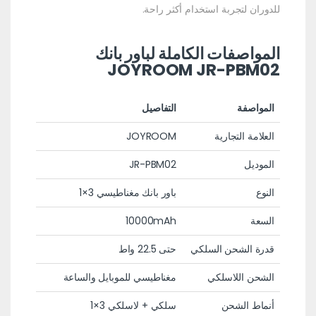
للدوران لتجربة استخدام أكثر راحة.
المواصفات الكاملة لباور بانك
JOYROOM JR-PBM02
المواصفة
التفاصيل
العلامة التجارية
JOYROOM
الموديل
JR-PBM02
النوع
باور بانك مغناطيسي 3×1
السعة
10000mAh
قدرة الشحن السلكي
حتى 22.5 واط
الشحن اللاسلكي
مغناطيسي للموبايل والساعة
أنماط الشحن
سلكي + لاسلكي 3×1