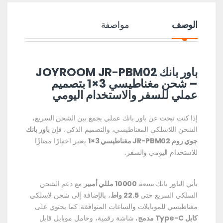
الوصف
مواصفة
باور بانك JOYROOM JR-PBM02
– شحن مغناطيسي 3×1 بتصميم
عملي للسفر والاستخدام اليومي
إذا كنت تبحث عن باور بانك عملي يجمع بين الشحن السريع،
الشحن اللاسلكي المغناطيسي، والتصميم الذكي، فإن
باور بانك
جوي روم JR-PBM02 مغناطيسي 3×1
يعتبر اختيارًا ممتازًا
للاستخدام اليومي والسفر.
يأتي الباور بانك بسعة
10000 مللي أمبير
مع دعم الشحن
السلكي السريع حتى
22.5 واط
، بالإضافة إلى شحن لاسلكي
مغناطيسي للموبايلات والساعات المتوافقة. كما يحتوي على
كابل Type-C مدمج
، شاشة رقمية، وحامل موبايل قابل