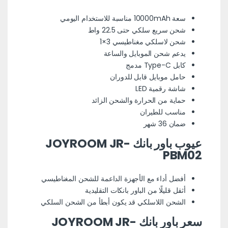
سعة 10000mAh مناسبة للاستخدام اليومي
شحن سريع سلكي حتى 22.5 واط
شحن لاسلكي مغناطيسي 3×1
يدعم شحن الموبايل والساعة
كابل Type-C مدمج
حامل موبايل قابل للدوران
شاشة رقمية LED
حماية من الحرارة والشحن الزائد
مناسب للطيران
ضمان 36 شهر
عيوب باور بانك JOYROOM JR-
PBM02
أفضل أداء مع الأجهزة الداعمة للشحن المغناطيسي
أثقل قليلًا من الباور بانكات التقليدية
الشحن اللاسلكي قد يكون أبطأ من الشحن السلكي
سعر باور بانك JOYROOM JR-