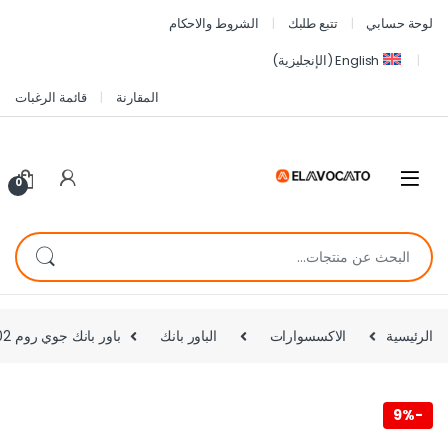
لوحة حسابي
تتبع طلبك
الشروط والاحكام
English
(
الإنجليزية
)
المقارنة
قائمة الرغبات
0
الرئيسية
الاكسسوارات
الباور بانك
باور بانك جوي روم JR-PBM02 مغناطيسي 3×1 شحن لاسلكي 22.5 واط – سعة 10000 مللي أمبير مع حامل
9%
-