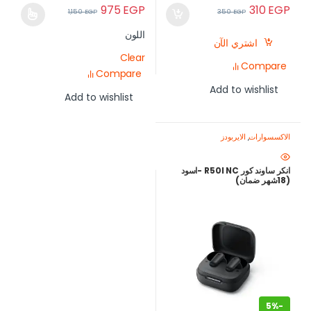
975
EGP
310
EGP
1,150
EGP
350
EGP
اللون
اشتري الآن
Clear
Compare
Compare
Add to wishlist
Add to wishlist
الاكسسوارات
,
الايربودز
انكر ساوند كور R50I NC -اسود
(18شهر ضمان)
5%
-