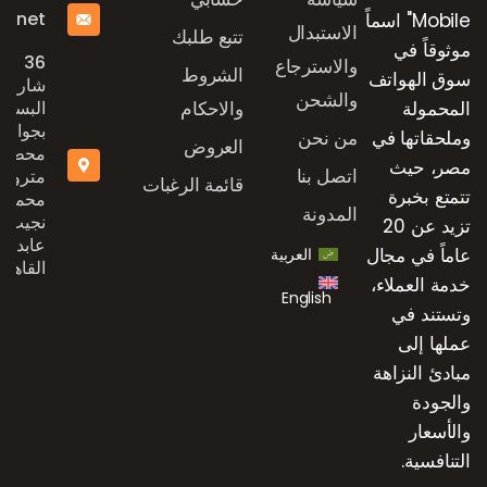
e.net
Mobile" اسماً
الاستبدال
تتبع طلبك
موثوقاً في
36
والاسترجاع
الشروط
سوق الهواتف
شارع
والشحن
المحمولة
والاحكام
البستان
بجوار
وملحقاتها في
من نحن
العروض
محطة
مصر، حيث
اتصل بنا
مترو
قائمة الرغبات
تتمتع بخبرة
محمد
المدونة
نجيب،
تزيد عن 20
عابدين،
عاماً في مجال
العربية
القاهرة
خدمة العملاء،
English
وتستند في
عملها إلى
مبادئ النزاهة
والجودة
والأسعار
التنافسية.