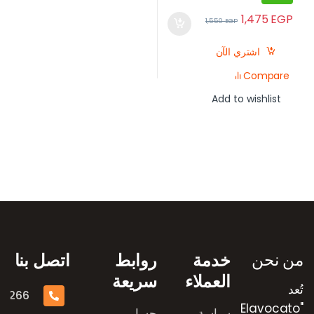
1,475
EGP
1,550
EGP
اشتري الآن
Compare
Add to wishlist
رض العلامات التجارية
من نحن
خدمة
روابط
اتصل بنا
العملاء
سريعة
تُعد
16266
"Elavocato
سياسة
حسابي