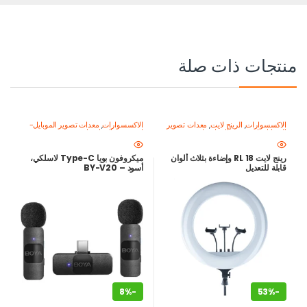
منتجات ذات صلة
الاكسسوارات
,
الرينج لايت
,
معدات تصوير
الاكسسوارات
,
معدات تصوير الموبايل-
الموبايل-اصنع محتواك باحتراف
اصنع محتواك باحتراف
رينج لايت RL 18 وإضاءة بثلاث ألوان
ميكروفون بويا Type-C لاسلكي،
قابلة للتعديل
أسود – BY-V20
8%
-
53%
-