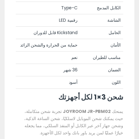
الكابل المدمج
Type-C
الشاشة
رقمية LED
الحامل
Kickstand قابل للدوران
الأمان
حماية من الحرارة والشحن الزائد
مناسب للطيران
نعم
الضمان
36 شهر
اللون
أسود
شحن 3×1 لكل أجهزتك
يمنحك
JOYROOM JR-PBM02
تجربة شحن متكاملة،
حيث يمكنك شحن الموبايل لاسلكيًا، شحن الساعة الذكية،
وشحن جهاز آخر عبر الكابل أو المنفذ السلكي، مما يجعله
خيارًا عمليًا لمن يريد باور بانك واحد لكل الأجهزة.