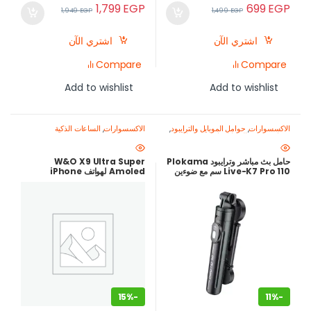
1,799
EGP
699
EGP
1,949
EGP
1,499
EGP
اشتري الآن
اشتري الآن
Compare
Compare
Add to wishlist
Add to wishlist
الاكسسوارات
,
حوامل الموبايل والترايبود
,
الاكسسوارات
,
الساعات الذكية
معدات تصوير الموبايل-اصنع محتواك
باحتراف
حامل بث مباشر وترايبود Plokama
W&O X9 Ultra Super
Live-K7 Pro 110 سم مع ضوءين
Amoled لهواتف iPhone
LED مدمجين
وAndroid، GPT Chat 49 ملم
– أسود
15%
-
11%
-