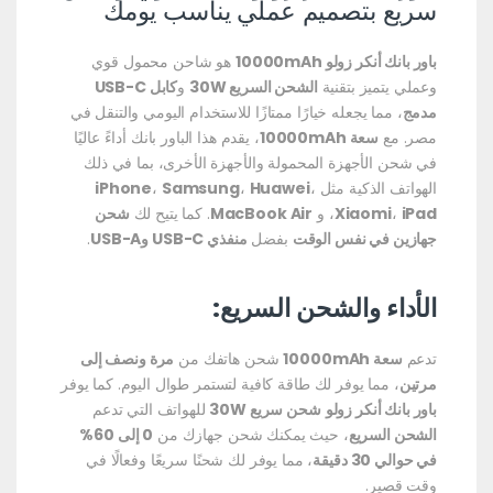
سريع بتصميم عملي يناسب يومك
باور بانك أنكر زولو 10000mAh
هو شاحن محمول قوي
وعملي يتميز بتقنية
الشحن السريع 30W
و
كابل USB-C
مدمج
، مما يجعله خيارًا ممتازًا للاستخدام اليومي والتنقل في
مصر. مع
سعة 10000mAh
، يقدم هذا الباور بانك أداءً عاليًا
في شحن الأجهزة المحمولة والأجهزة الأخرى، بما في ذلك
الهواتف الذكية مثل
،
Huawei
،
Samsung
،
iPhone
iPad
،
Xiaomi
، و
MacBook Air
. كما يتيح لك
شحن
جهازين في نفس الوقت
بفضل
منفذي USB-C وUSB-A
.
الأداء والشحن السريع:
تدعم
سعة 10000mAh
شحن هاتفك من
مرة ونصف إلى
مرتين
، مما يوفر لك طاقة كافية لتستمر طوال اليوم. كما يوفر
باور بانك أنكر زولو
شحن سريع 30W
للهواتف التي تدعم
الشحن السريع
، حيث يمكنك شحن جهازك من
0 إلى 60%
في حوالي 30 دقيقة
، مما يوفر لك شحنًا سريعًا وفعالًا في
وقت قصير.