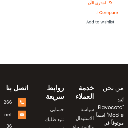
اشتري الآن
Compare
Add to wishlist
رض العلامات التجارية
من نحن
خدمة
روابط
اتصل بنا
العملاء
سريعة
تُعد
16266
"Elavocato
سياسة
حسابي
e.net
Mobile" اسماً
الاستبدال
تتبع طلبك
موثوقاً في
36
والاسترجاع