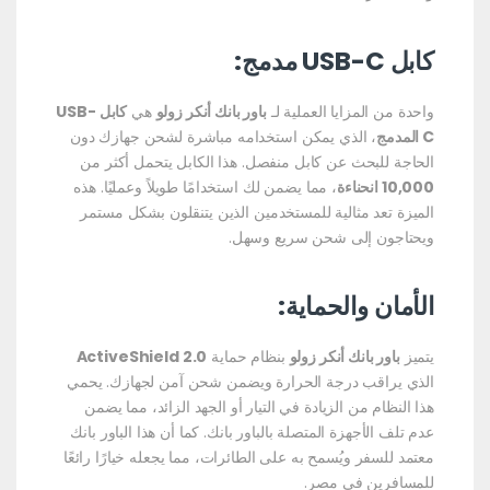
كابل USB-C مدمج:
واحدة من المزايا العملية لـ
باور بانك أنكر زولو
هي
كابل USB-
C المدمج
، الذي يمكن استخدامه مباشرة لشحن جهازك دون
الحاجة للبحث عن كابل منفصل. هذا الكابل يتحمل أكثر من
10,000 انحناءة
، مما يضمن لك استخدامًا طويلاً وعمليًا. هذه
الميزة تعد مثالية للمستخدمين الذين يتنقلون بشكل مستمر
ويحتاجون إلى شحن سريع وسهل.
الأمان والحماية:
يتميز
باور بانك أنكر زولو
بنظام حماية
ActiveShield 2.0
الذي يراقب درجة الحرارة ويضمن شحن آمن لجهازك. يحمي
هذا النظام من الزيادة في التيار أو الجهد الزائد، مما يضمن
عدم تلف الأجهزة المتصلة بالباور بانك. كما أن هذا الباور بانك
معتمد للسفر ويُسمح به على الطائرات، مما يجعله خيارًا رائعًا
للمسافرين في مصر.