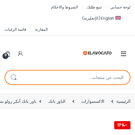
لوحة حسابي
تتبع طلبك
الشروط والاحكام
English
(
الإنجليزية
)
المقارنة
قائمة الرغبات
0
الرئيسية
الاكسسوارات
الباور بانك
باور بانك أنكر زولو بسعة 10000mAh شحن سريع 30W بكابل USB-C مدمج – ضمان 
17%
-