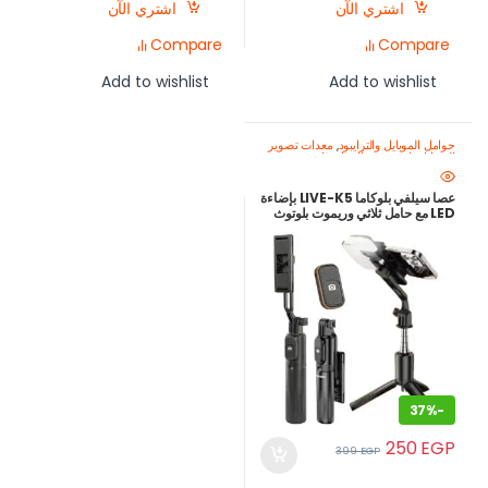
اشتري الآن
اشتري الآن
Compare
Compare
Add to wishlist
Add to wishlist
حوامل الموبايل والترايبود
,
معدات تصوير
الموبايل-اصنع محتواك باحتراف
عصا سيلفي بلوكاما LIVE-K5 بإضاءة
LED مع حامل ثلاثي وريموت بلوتوث
37%
-
250
EGP
399
EGP