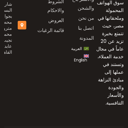
الشروط
سوق الهواتف
شارع
والشحن
المحمولة
والاحكام
البستان
بجوار
وملحقاتها في
من نحن
العروض
محطة
مصر، حيث
اتصل بنا
مترو
قائمة الرغبات
تتمتع بخبرة
محمد
المدونة
نجيب،
تزيد عن 20
عابدين،
عاماً في مجال
العربية
القاهرة
خدمة العملاء،
English
وتستند في
عملها إلى
مبادئ النزاهة
والجودة
والأسعار
التنافسية.