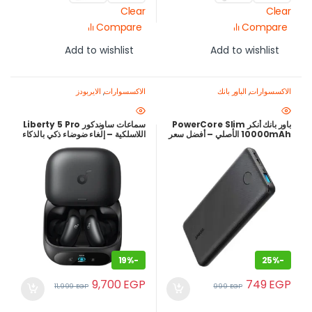
Clear
Clear
Compare
Compare
Add to wishlist
Add to wishlist
الاكسسوارات
,
الباور بانك
الاكسسوارات
,
الايربودز
باور بانك أنكر PowerCore Slim
سماعات ساوندكور Liberty 5 Pro
10000mAh الأصلي – أفضل سعر
اللاسلكية – إلغاء ضوضاء ذكي بالذكاء
في مصر
الاصطناعي – صوت مخصص
HearID 5.0 – ضمان محلي 18
شهر
19%
-
25%
-
9,700
EGP
749
EGP
11,999
EGP
999
EGP