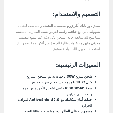
التصميم والاستخدام:
يتميز
باور بانك أنكر زولو
بتصميمه
النحيف
والمناسب للحمل
بسهولة. يأتي مع
شاشة رقمية
لعرض نسبة البطارية المتبقية،
مما يتيح لك متابعة حالة الشحن بكل دقة. كما يتمتع بتصميم
معدني متين
مع
خامات عالية الجودة
من
أنكر
، مما يضمن لك
استخدامًا طويل الأمد وأداء موثوق.
المميزات الرئيسية:
شحن سريع 30W
لأجهزة تدعم الشحن السريع.
كابل USB-C مدمج
لاستخدام سريع ومريح.
سعة 10000mAh
تكفي لشحن الأجهزة من مرة
ونصف إلى مرتين.
حماية أمان متكاملة
مع
ActiveShield 2.0
لمراقبة
الحرارة.
مسموح به على الطائرات
، مما يجعله مثاليًا للسفر.