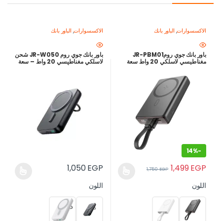
الاكسسوارات
,
الباور بانك
الاكسسوارات
,
الباور بانك
باور بانك جوي رومJR-PBM01
باور بانك جوي روم JR-W050 شحن
مغناطيسي لاسلكي 20 واط سعة
لاسلكي مغناطيسي 20 واط – سعة
10000mAh مع كابل مدمج وستاند
10000 مللي أمبير مع حلقة مسك
– أفضل سعر في مصر
وحامل
14%
-
1,499
EGP
1,050
EGP
1,750
EGP
اللون
اللون